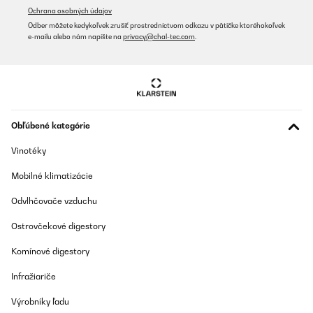
Ochrana osobných údajov
Odber môžete kedykoľvek zrušiť prostredníctvom odkazu v pätičke ktoréhokoľvek
e-mailu alebo nám napíšte na
privacy@chal-tec.com
.
Obľúbené kategórie
Vinotéky
Mobilné klimatizácie
Odvlhčovače vzduchu
Ostrovčekové digestory
Komínové digestory
Infražiariče
Výrobníky ľadu