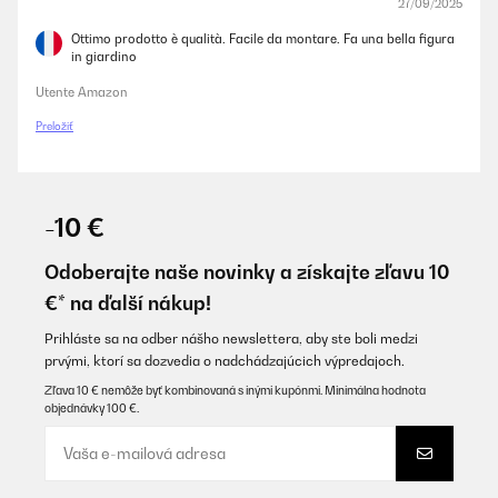
27/09/2025
Ottimo prodotto è qualità. Facile da montare. Fa una bella figura
in giardino
Utente Amazon
Preložiť
-10 €
Odoberajte naše novinky a získajte zľavu 10
€* na ďalší nákup!
Prihláste sa na odber nášho newslettera, aby ste boli medzi
prvými, ktorí sa dozvedia o nadchádzajúcich výpredajoch.
Zľava 10 € nemôže byť kombinovaná s inými kupónmi. Minimálna hodnota
objednávky 100 €.