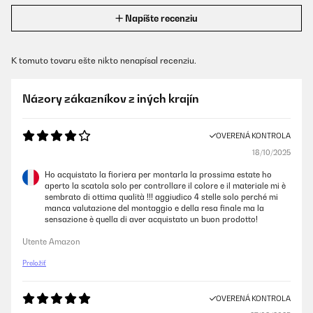
Napíšte recenziu
K tomuto tovaru ešte nikto nenapísal recenziu.
Názory zákazníkov z iných krajín
OVERENÁ KONTROLA
18/10/2025
Ho acquistato la fioriera per montarla la prossima estate ho
aperto la scatola solo per controllare il colore e il materiale mi è
sembrato di ottima qualità !!! aggiudico 4 stelle solo perché mi
manca valutazione del montaggio e della resa finale ma la
sensazione è quella di aver acquistato un buon prodotto!
Utente Amazon
Preložiť
OVERENÁ KONTROLA