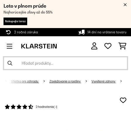
Leto v plnom prúde
Najhorúcejšie zľavy až do 55%
Nakupujte teraz
2 ročná záruka
14 dní na vrátenie tovaru
Všetko pre záhradu
Zavlažovanie a rastliny
Vyvýšené záhony
2 hodnotenia(-í)