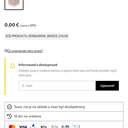
0,00 €
(cena s DPH)
KÓD PRODUKTU: VERSAGROW_MODES_COLOR
Čo znamenajú tieto stavy?
Informovať o dostupnosti
Zadajte svoju e-mailovú adresu a upozorníme vás, keď bude produkt opäť
dostupný.
Upozorniť
Tovar nie je na sklade a musí byť doobjednaný.
14 dní na vrátenie