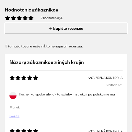
Hodnotenie zákazníkov
2 hodnotenia(-í)
Napíšte recenziu
K tomuto tovaru ešte nikto nenapísal recenziu.
Názory zákazníkov z iných krajín
OVERENÁ KONTROLA
31/05/2026
Kuchenka spoko ale jak to szfaby instrukcji po polsku nie ma
Marek
Preložiť
OVERENÁ KONTROLA