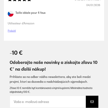
04/01/2026
Taille idéale pour 4 feux
Utilisateur d'Amazon
Preložiť
-10 €
Odoberajte naše novinky a získajte zľavu 10
€* na ďalší nákup!
Prihláste sa na odber nášho newslettera, aby ste boli medzi
prvými, ktorí sa dozvedia o nadchádzajúcich výpredajoch.
Zľava 10 € nemôže byť kombinovaná s inými kupónmi. Minimálna hodnota
objednávky 100 €.