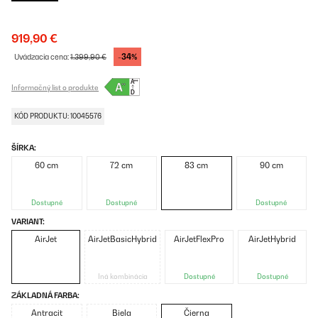
919,90 €
-34%
Uvádzacia cena:
1.399,90 €
Informačný list o produkte
KÓD PRODUKTU: 10045576
ŠÍRKA:
60 cm
72 cm
83 cm
90 cm
Dostupné
Dostupné
Dostupné
VARIANT:
AirJet
AirJetBasicHybrid
AirJetFlexPro
AirJetHybrid
Iná kombinácia
Dostupné
Dostupné
ZÁKLADNÁ FARBA:
Antracit
Biela
Čierna