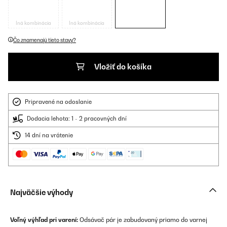
Iná kombinácia
Iná kombinácia
Čo znamenajú tieto stavy?
Vložiť do košíka
Pripravené na odoslanie
Dodacia lehota: 1 - 2 pracovných dní
14 dní na vrátenie
Najväčšie výhody
Voľný výhľad pri varení:
Odsávač pár je zabudovaný priamo do varnej