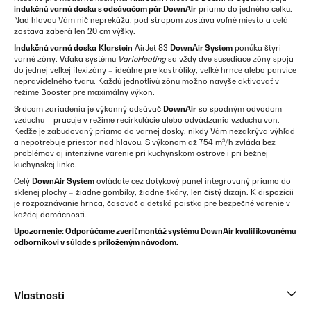
indukčnú varnú dosku s odsávačom pár DownAir
priamo do jedného celku.
Nad hlavou Vám nič neprekáža, pod stropom zostáva voľné miesto a celá
zostava zaberá len 20 cm výšky.
Indukčná varná doska
Klarstein
AirJet 83
DownAir System
ponúka štyri
varné zóny. Vďaka systému
VarioHeating
sa vždy dve susediace zóny spoja
do jednej veľkej flexizóny – ideálne pre kastróliky, veľké hrnce alebo panvice
nepravidelného tvaru. Každú jednotlivú zónu možno navyše aktivovať v
režime Booster pre maximálny výkon.
Srdcom zariadenia je výkonný odsávač
DownAir
so spodným odvodom
vzduchu – pracuje v režime recirkulácie alebo odvádzania vzduchu von.
Keďže je zabudovaný priamo do varnej dosky, nikdy Vám nezakrýva výhľad
a nepotrebuje priestor nad hlavou. S výkonom až 754 m³/h zvláda bez
problémov aj intenzívne varenie pri kuchynskom ostrove i pri bežnej
kuchynskej linke.
Celý
DownAir System
ovládate cez dotykový panel integrovaný priamo do
sklenej plochy – žiadne gombíky, žiadne škáry, len čistý dizajn. K dispozícii
je rozpoznávanie hrnca, časovač a detská poistka pre bezpečné varenie v
každej domácnosti.
Upozornenie: Odporúčame zveriť montáž systému DownAir kvalifikovanému
odborníkovi v súlade s priloženým návodom.
Vlastnosti