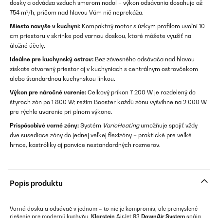
dosky a odvádza vzduch smerom nadol – výkon odsávania dosahuje až
754 m³/h, pričom nad hlavou Vám nič neprekáža.
Miesto navyše v kuchyni:
Kompaktný motor s úzkym profilom uvoľní 10
cm priestoru v skrinke pod varnou doskou, ktoré môžete využiť na
úložné účely.
Ideálne pre kuchynský ostrov:
Bez závesného odsávača nad hlavou
získate otvorený priestor aj v kuchyniach s centrálnym ostrovčekom
alebo štandardnou kuchynskou linkou.
Výkon pre náročné varenie:
Celkový príkon 7 200 W je rozdelený do
štyroch zón po 1 800 W; režim Booster každú zónu vyšvihne na 2 000 W
pre rýchle uvarenie pri plnom výkone.
Prispôsobivé varné zóny:
Systém
VarioHeating
umožňuje spojiť vždy
dve susediace zóny do jednej veľkej flexizóny – praktické pre veľké
hrnce, kastróliky aj panvice nestandardných rozmerov.
Popis produktu
Varná doska a odsávač v jednom – to nie je kompromis, ale premyslené
riešenie pre modernú kuchyňu.
Klarstein
AirJet 83
DownAir System
spája