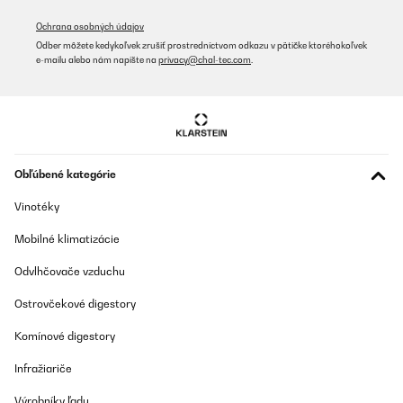
Ochrana osobných údajov
Odber môžete kedykoľvek zrušiť prostredníctvom odkazu v pätičke ktoréhokoľvek
e-mailu alebo nám napíšte na
privacy@chal-tec.com
.
Obľúbené kategórie
Vinotéky
Mobilné klimatizácie
Odvlhčovače vzduchu
Ostrovčekové digestory
Komínové digestory
Infražiariče
Výrobníky ľadu