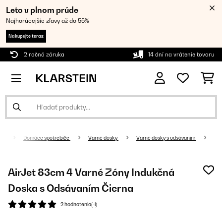
Leto v plnom prúde
Najhorúcejšie zľavy až do 55%
Nakupujte teraz
2 ročná záruka
14 dní na vrátenie tovaru
Domáce spotrebiče
Varné dosky
Varné dosky s odsávaním
AirJet 83cm 4 Varné Zóny Indukčná
Doska s Odsávaním Čierna
2 hodnotenia(-í)