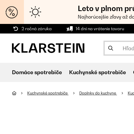
Leto v plnom pr
Najhorúcejšie zľavy až d
2 ročná záruka
14 dní na vrátenie tovaru
Domáce spotrebiče
Kuchynské spotrebiče
Kuchynské spotrebiče
Doplnky do kuchyne
Kuc