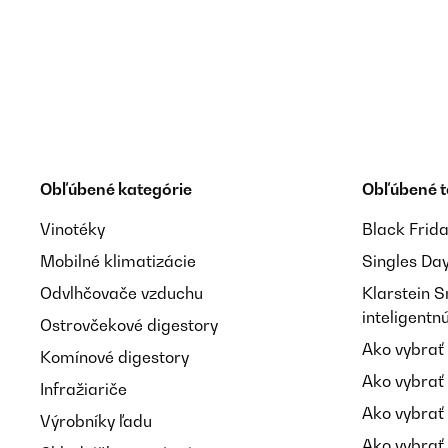
Utilisateur d'Amazon
OVERENÁ KONTROLA
16/07/2024
Liegt super in der Hand und sieht auch sehr gut au
Obľúbené kategórie
Obľúbené 
Vinotéky
Black Frid
Amazon-Benutzer
Mobilné klimatizácie
Singles Da
Odvlhčovače vzduchu
Klarstein 
inteligent
OVERENÁ KONTROLA
27/05/2024
Ostrovčekové digestory
Ako vybrať
Komínové digestory
Ottimo prodotto, aualità ineccepibile ed estremament
Ako vybrať
Infražiariče
Ako vybrať
Výrobníky ľadu
Utente Amazon
Ako vybrať 