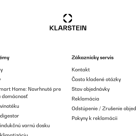
s.Top Messer, sehr schöne Verpackung, auch als Geschenk geeignet.
témy
Zákaznícky servis
ay
Kontakt
y
Často kladené otázky
Smart Home: Navrhnuté pre
Stav objednávky
nú domácnosť
Reklamácia
 vinotéku
Odstúpenie / Zrušenie obje
e affililato
 digestor
Pokyny k reklamácii
 indukčnú varnú dosku
klimatizáciu