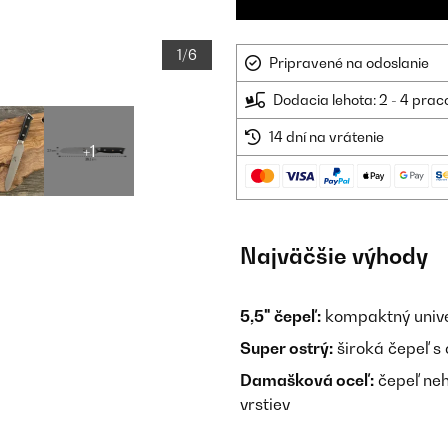
1/6
Pripravené na odoslanie
Dodacia lehota: 2 - 4 prac
14 dní na vrátenie
+1
Najväčšie výhody
5,5" čepeľ:
kompaktný unive
Super ostrý:
široká čepeľ s 
Damašková oceľ:
čepeľ neh
vrstiev