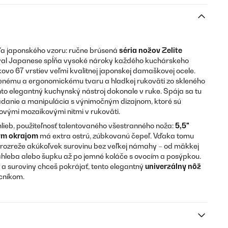
ľa japonského vzoru: ručne brúsená
séria nožov
Zelite
al Japanese spĺňa vysoké nároky každého kuchárskeho
kovo 67 vrstiev veľmi kvalitnej japonskej damaškovej ocele.
nému a ergonomickému tvaru a hladkej rukoväti zo skleného
ento elegantný kuchynský nástroj dokonale v ruke. Spája sa tu
vládanie a manipulácia s výnimočným dizajnom, ktoré sú
vými mozaikovými nitmi v rukoväti.
ieb, použiteľnosť talentovaného všestranného noža:
5,5"
ým okrajom
má extra ostrú, zúbkovanú čepeľ. Vďaka tomu
 rozreže akúkoľvek surovinu bez veľkej námahy – od mäkkej
hleba alebo šupku až po jemné koláče s ovocím a posýpkou.
 a suroviny chceš pokrájať, tento elegantný
univerzálny nôž
cníkom.