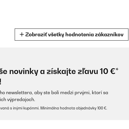
Zobraziť všetky hodnotenia zákazníkov
e novinky a získajte zľavu 10 €*
!
ho newslettera, aby ste boli medzi prvými, ktorí sa
ich výpredajoch.
vaná s inými kupónmi. Minimálna hodnota objednávky 100 €.
 knives 4 inch and 8 inch, and I enjoyed using them. I added the6 inch