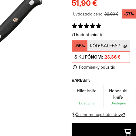
51,90 €
-37%
Uvádzacia cena:
82,90 €
71 hodnotenia(-í)
-55%
KÓD:
SALE55P
S KUPÓNOM:
23,36 €
Podmienky použitia
VARIANT:
Fillet knife
Honesuki
knife
Dostupné
Dostupné
Čo znamenajú tieto stavy?