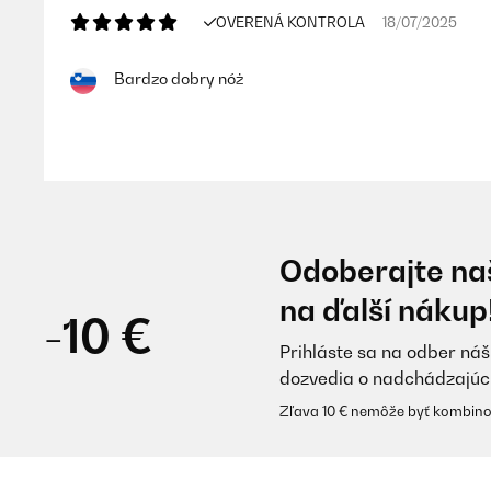
OVERENÁ KONTROLA
18/07/2025
Bardzo dobry nóż
Amazon-Benutzer
OVERENÁ KONTROLA
14/02/2025
Odoberajte naš
Nice set, very sharp blade
na ďalší nákup
-10 €
Prihláste sa na odber náš
Amazon user
dozvedia o nadchádzajúc
Zľava 10 € nemôže byť kombino
OVERENÁ KONTROLA
06/02/2025
I bought few years ago, 2 Zelite Infinity Alpha Royal