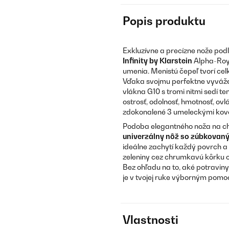
Popis produktu
Exkluzívne a precízne nože pod
Infinity by Klarstein
Alpha-Roy
umenia. Menistú čepeľ tvorí cel
Vďaka svojmu perfektne vyváže
vlákna G10 s tromi nitmi sedí t
ostrosť, odolnosť, hmotnosť, o
zdokonalené 3 umeleckými kovo
Podoba elegantného noža na chl
univerzálny nôž so zúbkovan
ideálne zachytí každý povrch a
zeleniny cez chrumkavú kôrku c
Bez ohľadu na to, aké potraviny
je v tvojej ruke výborným pomo
Vlastnosti