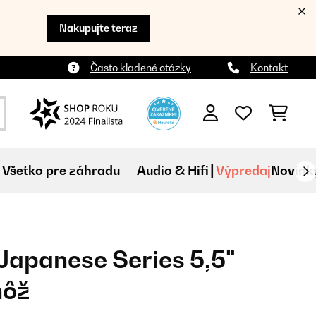
Nakupujte teraz
Často kladené otázky
Kontakt
Všetko pre záhradu
Audio & Hifi
Výpredaj
Novink
Japanese Series 5,5"
nôž