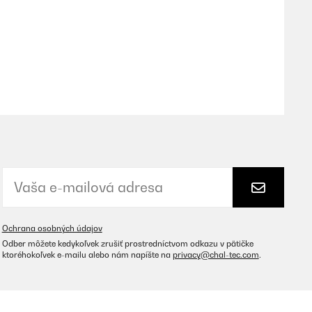
Preložiť
Preložiť
Ochrana osobných údajov
Odber môžete kedykoľvek zrušiť prostredníctvom odkazu v pätičke
ktoréhokoľvek e-mailu alebo nám napíšte na
privacy@chal-tec.com
.
 one and i love it too, highly recommended.