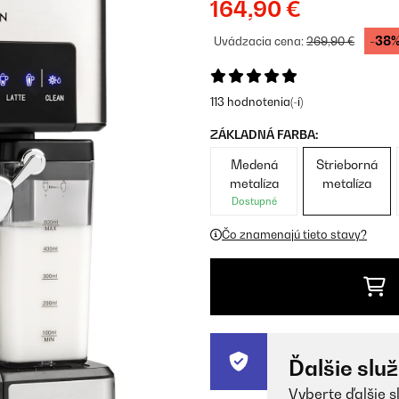
164,90 €
-38
Uvádzacia cena:
269,90 €
113 hodnotenia(-í)
ZÁKLADNÁ FARBA:
Medená
Strieborná
metalíza
metalíza
Dostupné
Čo znamenajú tieto stavy?
Ďalšie slu
Vyberte ďalšie s