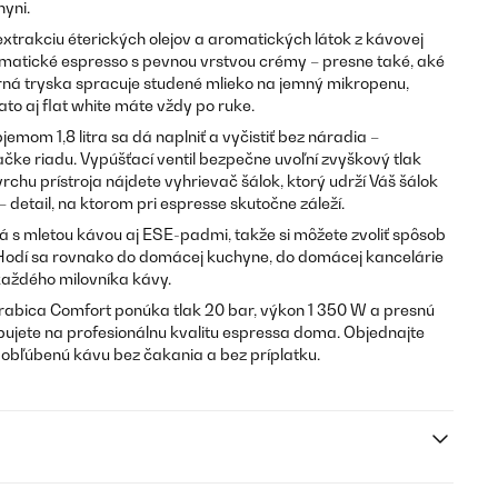
hyni.
xtrakciu éterických olejov a aromatických látok z kávovej
matické espresso s pevnou vrstvou crémy – presne také, aké
rná tryska spracuje studené mlieko na jemný mikropenu,
to aj flat white máte vždy po ruke.
emom 1,8 litra sa dá naplniť a vyčistiť bez náradia –
e riadu. Vypúšťací ventil bezpečne uvoľní zvyškový tlak
rchu prístroja nájdete vyhrievač šálok, ktorý udrží Váš šálok
 detail, na ktorom pri espresse skutočne záleží.
á s mletou kávou aj ESE-padmi, takže si môžete zvoliť spôsob
 Hodí sa rovnako do domácej kuchyne, do domácej kancelárie
každého milovníka kávy.
rabica Comfort ponúka tlak 20 bar, výkon 1 350 W a presnú
bujete na profesionálnu kvalitu espressa doma. Objednajte
u obľúbenú kávu bez čakania a bez príplatku.