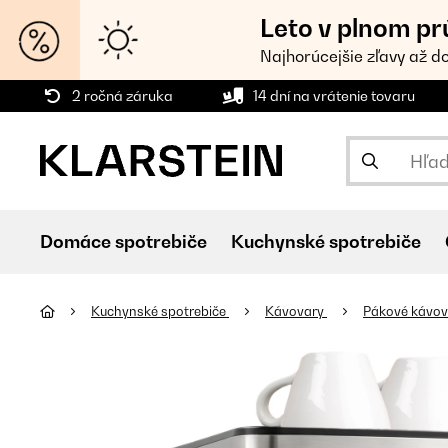
Leto v plnom pr
Najhorúcejšie zľavy až d
2 ročná záruka
14 dní na vrátenie tovaru
Domáce spotrebiče
Kuchynské spotrebiče
Kuchynské spotrebiče
Kávovary
Pákové kávo