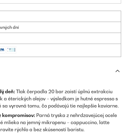
ovných dní
dý deň:
Tlak čerpadla 20 bar zaistí úplnú extrakciu
 a éterických olejov – výsledkom je hutné espresso s
 sa vyrovná tomu, čo podávajú tie najlepšie kaviarne.
z kompromisov:
Parná tryska z nehrdzavejúcej ocele
é mlieko na jemný mikropenu – cappuccino, latte
ravíte rýchlo a bez skúseností baristu.