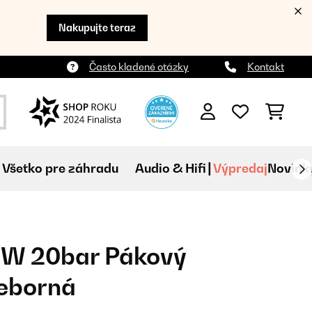
Nakupujte teraz
Často kladené otázky
Kontakt
Všetko pre záhradu
Audio & Hifi
Výpredaj
Novink
0W 20bar Pákový
ieborná