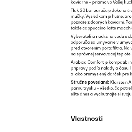
kaviarne – priamo vo Vašej kuc
Tlak 20 bar zaručuje dokonalú e
múčky. Výsledkom je hutné, aro
poznáte z dobrých kaviarní. Pa
takže cappuccino, latte macchia
Vyberateľná nádrž na vodu s obj
odporúča sa umývanie v umývačk
pred otvorením portafiltra. Na v
na správnej servovacej teplote –
Arabica Comfort je kompatibiln
prípravy podľa nálady a času.
aj ako premyslený darček pre 
Stručne povedané:
Klarstein A
parnú trysku – všetko, čo potre
ešte dnes a vychutnajte si svoj
Vlastnosti