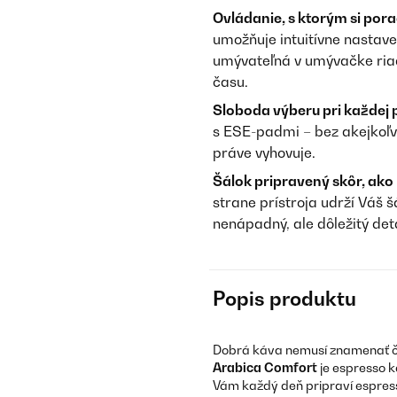
Ovládanie, s ktorým si pora
umožňuje intuitívne nastav
umývateľná v umývačke ria
času.
Sloboda výberu pri každej 
s ESE-padmi – bez akejkoľv
práve vyhovuje.
Šálok pripravený skôr, ako
strane prístroja udrží Váš 
nenápadný, ale dôležitý deta
Popis produktu
Dobrá káva nemusí znamenať ča
Arabica Comfort
je espresso 
Vám každý deň pripraví espress