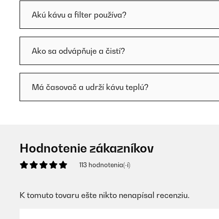
Akú kávu a filter používa?
Ako sa odvápňuje a čistí?
Má časovač a udrží kávu teplú?
Hodnotenie zákazníkov
113 hodnotenia(-í)
K tomuto tovaru ešte nikto nenapísal recenziu.