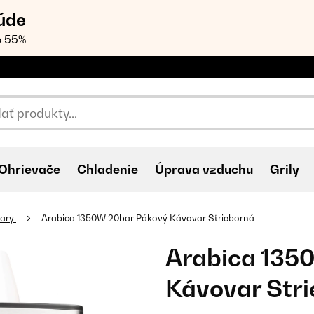
úde
o 55%
Ohrievače
Chladenie
Úprava vzduchu
Grily
vary
Arabica 1350W 20bar Pákový Kávovar Strieborná
Arabica 135
Kávovar Str