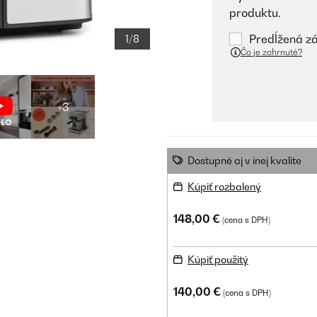
produktu.
Predĺžená zá
1/8
Čo je zahrnuté?
+3
Dostupné aj v inej kvalite
Kúpiť rozbalený
148,00 €
(cena s DPH)
Kúpiť použitý
140,00 €
(cena s DPH)