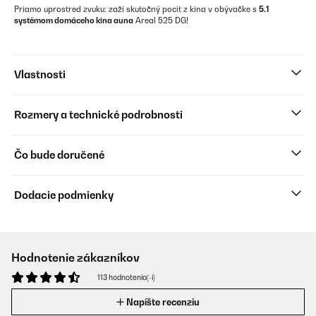
Priamo uprostred zvuku: zaži skutočný pocit z kina v obývačke s
5.1
systémom domáceho kina auna
Areal 525 DG!
Vlastnosti
Rozmery a technické podrobnosti
Čo bude doručené
Dodacie podmienky
Hodnotenie zákazníkov
113 hodnotenia(-í)
Napíšte recenziu