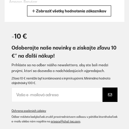
Amazon-Benutzer
Zobraziť všetky hodnotenia zákazníkov
Preložiť
OVERENÁ KONTROLA
05/01/2025
-10 €
Super bon 5.1 en plus chaque enceinte est réglable rien à dire
nickel
Odoberajte naše novinky a získajte zľavu 10
€* na ďalší nákup!
Utilisateur d'Amazon
Preložiť
Prihláste sa na odber nášho newslettera, aby ste boli medzi
prvými, ktorí sa dozvedia o nadchádzajúcich výpredajoch.
Zľava 10 € nemôže byť kombinovaná s inými kupónmi. Minimálna hodnota
OVERENÁ KONTROLA
objednávky 100 €.
27/11/2024
Cooler Sound
Amazon-Benutzer
Ochrana osobných údajov
Preložiť
Odber môžete kedykoľvek zrušiť prostredníctvom odkazu v pätičke ktoréhokoľvek
e-mailu alebo nám napíšte na
privacy@chal-tec.com
.