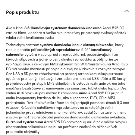
Popis produktu
Ako v kine! S
5.1 kanálovým systémom domáceho kina auna
Areal 525 DG
zažiješ filmy, videohry a hudbu ako intenzívny priestorový zvukový zážitok
vďaka veľmi kvalitnému zvuku!
Technickým centrom
systému domáceho kina
je
aktívny subwoofer
, ktorý
riadi a poháňa päť
satelitných reproduktorov
. 5,25"
basreflexový
subwoofer
vytvára v spolupráci s reproduktormi, pozostávajúcimi zo
štyroch stĺpových a jedného centrálneho reproduktora, oblý, priestor
vypĺňajúci zvuk s celkovým RMS výkonom 125 W.
5.1 systém
auna
Areal 525
DG má mnoho možností pripojenia a svoj zvuk získava z rôznych zdrojov.
Cez USB a SD porty zabudované na prednej strane komunikuje surround
systém s prenosnými dátovými zariadeniami, ako sú USB kľúče a SD karty,
pre jednoduchý prístup k MP3 skladbám. Bluetooth rozhranie okrem toho
umožňuje bezdrôtové streamovanie cez smartfón, tablet alebo laptop. Cez
zadný AUX blok vstupov možno k zariadeniu
auna
Areal 525 DG pripojiť
audio komponenty každého druhu, ako sú počítače, DVD, CD a MP3
prehrávače. Dva káblové mikrofóny sa dajú pripojiť pomocou dvoch 6,3 mm
vstupov. Reťazenie satelitných reproduktorov sa uskutočňuje veľmi
jednoducho prostredníctvom cinch konektorov, zatiaľ čo nastavenia menu
a zvuku je možné prispôsobiť pomocou dodávaného diaľkového ovládača.
Surround systém auna
Areal 525 DG presvedčí aj vizuálne a vďaka svojmu
elegantnému celkovému dizajnu sa perfektne začlení do akéhokoľvek
prostredia obývačky.