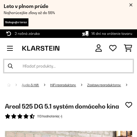
Leto v plnom prúde
Najhorúcejšie zľavy až do 55%
Nakupujte teraz
2 ročná záruka
14 dní na vrátenie tovaru
Audio & Hifi
HiFi reproduktory
Zostavy reproduktorov
Areal 525 DG 5.1 systém domáceho kina
113 hodnotenia(-í)