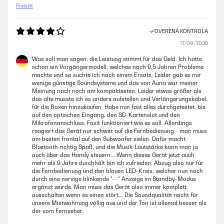
Preložiť
OVERENÁ KONTROLA
17/09/2025
Was soll man sagen, die Leistung stimmt für das Geld. Ich hatte
schon ein Vorgängermodell, welches nach 9.5 Jahren Probleme
machte und so suchte ich nach einem Ersatz. Leider gab es nur
wenige günstige Soundsysteme und das von Auna war meiner
Meinung nach noch am kompaktesten. Leider etwas größer als
das alte musste ich es anders aufstellen und Verlängerungskabel
für die Boxen hinzukaufen. Habe nun fast alles durchgetestet, bis
auf den optischen Eingang, den SD-Kartenslot und den
Mikrofonanschluss. Fazit funktioniert wie es soll. Allerdings
reagiert das Gerät nur schwer auf die Fernbedienung - man muss
am besten frontal auf den Subwoofer zielen. Dafür macht
Bluetooth richtig Spaß, und die Musik-Lautstärke kann man ja
auch über das Handy steuern... Wenn dieses Gerät jetzt auch
mehr als 9 Jahre durchhält bin ich zufrieden. Abzug also nur für
die Fernbedienung und den blauen LED-Kreis, welcher nun noch
durch eine nervige blinkende "- -" Anzeige im Standby-Modus
ergänzt wurde. Man muss das Gerät also immer komplett
ausschalten wenn es einen stört... Die Soundqualität reicht für
unsere Mietwohnung völlig aus und der Ton ist allemal besser als
der vom Fernseher.