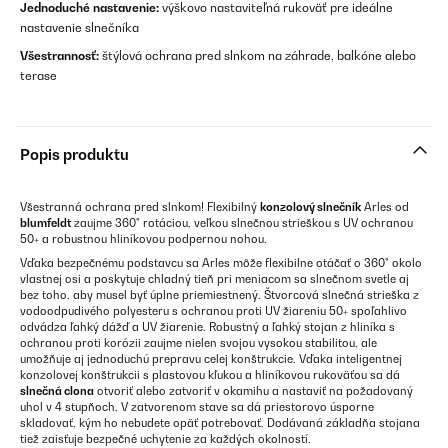
Jednoduché nastavenie:
výškovo nastaviteľná rukoväť pre ideálne
nastavenie slnečníka
Všestrannosť:
štýlová ochrana pred slnkom na záhrade, balkóne alebo
terase
Popis produktu
Všestranná ochrana pred slnkom! Flexibilný
konzolový slnečník
Arles od
blumfeldt
zaujme 360° rotáciou, veľkou slnečnou strieškou s UV ochranou
50+ a robustnou hliníkovou podpernou nohou.
Vďaka bezpečnému podstavcu sa Arles môže flexibilne otáčať o 360° okolo
vlastnej osi a poskytuje chladný tieň pri meniacom sa slnečnom svetle aj
bez toho, aby musel byť úplne priemiestnený. Štvorcová slnečná strieška z
vodoodpudivého polyesteru s ochranou proti UV žiareniu 50+ spoľahlivo
odvádza ľahký dážď a UV žiarenie. Robustný a ľahký stojan z hliníka s
ochranou proti korózii zaujme nielen svojou vysokou stabilitou, ale
umožňuje aj jednoduchú prepravu celej konštrukcie. Vďaka inteligentnej
konzolovej konštrukcii s plastovou kľukou a hliníkovou rukoväťou sa dá
slnečná clona
otvoriť alebo zatvoriť v okamihu a nastaviť na požadovaný
uhol v 4 stupňoch. V zatvorenom stave sa dá priestorovo úsporne
skladovať, kým ho nebudete opäť potrebovať. Dodávaná základňa stojana
tiež zaisťuje bezpečné uchytenie za každých okolností.