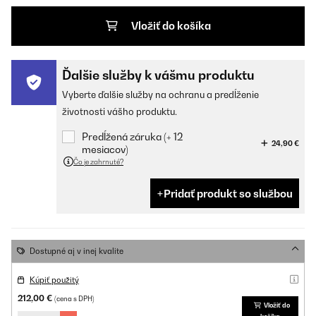
Vložiť do košíka
Ďalšie služby k vášmu produktu
Vyberte ďalšie služby na ochranu a predĺženie
životnosti vášho produktu.
Predĺžená záruka (+ 12
24,90 €
mesiacov)
Čo je zahrnuté?
Pridať produkt so službou
Dostupné aj v inej kvalite
Kúpiť použitý
212,00 €
(cena s DPH)
Vložiť do