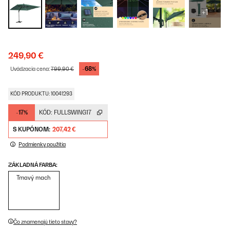
+1
249,90 €
-68%
Uvádzacia cena:
799,90 €
KÓD PRODUKTU: 10041293
-17%
KÓD:
FULLSWING17
S KUPÓNOM:
207,42 €
Podmienky použitia
ZÁKLADNÁ FARBA:
Tmavý mach
Čo znamenajú tieto stavy?