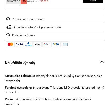
košíka
FULLSWING17
-17%
S kupónom:
175,96 €
Pripravené na odoslanie
Dodacia lehota: 3 - 4 pracovných dní
14 dní na vrátenie
Najväčšie výhody
Maximálna relaxácia:
štýlový slnečník pre chladivý tieň počas horúcich
letných dní
Farebná atmosféra:
integrované 7-farebné LED osvetlenie pre jedinečnú
atmosféru
Robustné:
Hliníková nosná noha s plastovou kľukou s hliníkovou
rukoväťou