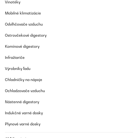
Vinotéky
bietet auch einen UV-Schutz. Dies ist für die Langlebigkeit enorm
wichtig.Die Anpassbarkeit des Schirms ist ein weiteres Plus. Egal,
ob Sie sich sonnen, lesen oder einfach nur entspannen möchten,
Mobilné klimatizácie
dieser Sonnenschirm lässt sich leicht in den gewünschten Winkel
neigen und bietet so den perfekten Schutz.Die Montage war ein
Odvlhčovače vzduchu
Kinderspiel. Obwohl ich normalerweise nicht besonders
geschickt in handwerklichen Dingen bin, konnte ich den Schirm
Ostrovčekové digestory
problemlos selbst zusammenbauen. Die beigefügte Anleitung war
verständlich und gut durchdacht. Es müssen lediglich aus dem
Komínové digestory
Baumarkt Betonsteinplatten o.Ä. lastabgebendes für die Füße
gekauft werden (Kosten nicht besonders viel)Alles in allem bin ich
mehr als zufrieden mit meinem Blumfeldt Sonnenschirm. Er hat
Infražiariče
meine Balkonzeit wirklich auf eine ganz neue Ebene gehoben und
bietet den idealen Schutz vor Sonne und Regen. Die Solarpanel-
Výrobníky ľadu
Technologie und die LED-Beleuchtung machen diesen
Sonnenschirm zu etwas ganz Besonderem. Wenn Sie Ihren
Chladničky na nápoje
Balkon oder Garten aufwerten möchten, kann ich Ihnen diesen
Sonnenschirm wärmstens empfehlen!
Ochladzovače vzduchu
Amazon-Benutzer
Nástenné digestory
Preložiť
Indukčné varné dosky
OVERENÁ KONTROLA
Plynové varné dosky
05/09/2023
L'ho visto installato nel giardino di un albergo per un angolo