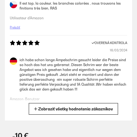
Il est top, la couleur, les branches colorées , nous trouvons les
finitions très bien, RAS
Utilisateur d'Amazon
Preložiť
OVERENÁ KONTROLA
16/03/2024
ich habe schon lange Ampelschrim gesucht leider die Preise sind
so hoch das hat uns gebremst .Diesen Schrim war der beste
Angebot was ich gesehen habe und eigentlich nur wegen dem
günstigen Preis gekauft .Jetzt steht er montiert und dann der
positive überaschung -ein super robuste Schirm perfekte
lieferung perfekte Verpackung und 1A Qualität .Wir haben einfach
glück das wir dem gekauft haben !!!
Amazon-Benutzer
Zobraziť všetky hodnotenia zákazníkov
Preložiť
OVERENÁ KONTROLA
25/09/2023
-10 €