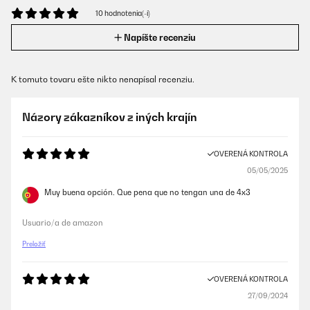
10 hodnotenia(-í)
Napíšte recenziu
K tomuto tovaru ešte nikto nenapísal recenziu.
Názory zákazníkov z iných krajín
OVERENÁ KONTROLA
05/05/2025
Muy buena opción. Que pena que no tengan una de 4x3
Usuario/a de amazon
Preložiť
OVERENÁ KONTROLA
27/09/2024