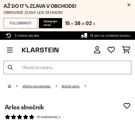
AŽ DO 17 % ZĽAVA V OBCHODE!
OBROVSKÉ ZĽAVY LEN 24 HODÍN!
Nakupujte
15
38
01
FULLSWING17
H
M
S
teraz
2 ročná záruka
14 dní na vrátenie tovaru
Všetko pre záhradu
Bočné clony
Arles slnečník
10 hodnotenia(-í)