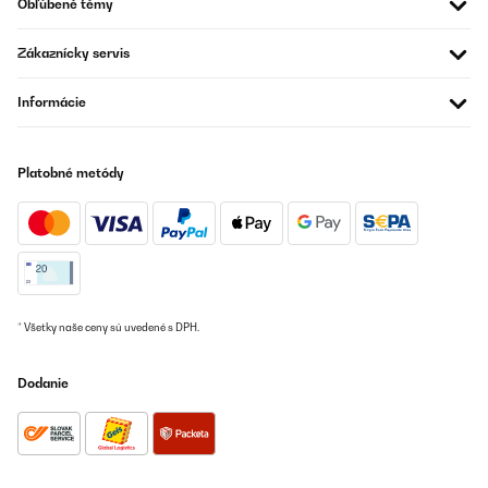
Obľúbené témy
catering vicino alla piscina e mi ha colpito, così dopo un po' di
ricerche l'ho trovato e l'ho comprato.Non ha niente a che vedere
con gli ombrelloni economici che si trovano di solito in giro nei
Zákaznícky servis
negozi.è molto bello da vedere e si capisce subito che è di grande
qualità.è arrivato in pochi giorni, il pacco è molto alto e pesante.
Informácie
la struttura è davvero ben fatta, solida e resistente al vento
anche sostenuto. fa una grande ombra (3 mt di ampiezza) e si
può regolare in diverse posizioni con una manopola (ci vuole un
po' di forza).la sera è fichissimo perchè ha dei led incorporati che
Platobné metódy
si comandano a distanza con un telecomando con il quale si può
scegliere tra vari colori delle luci che danno la giusta luminosità
per stare all'aperto senza bisogno di altre luci e soprattutto non
serve collegamento elettrico perchè si ricarica con un piccolo
pannello solare.la struttura è in alluminio per una lunga durata
nel tempo e spero sia proprio così dato che non costa poco.
Utente Amazon
* Všetky naše ceny sú uvedené s DPH.
Preložiť
Dodanie
OVERENÁ KONTROLA
04/09/2023
Je suis ravie de cet achat. Je recherchais un parasol de qualité et
qui allait me durer dans le temps. Celui ci est top. Très facile à
mettre en place (environ 15min à deux personnes) et super