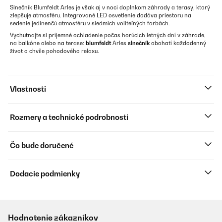
Slnečník Blumfeldt Arles je však aj v noci doplnkom záhrady a terasy, ktorý
zlepšuje atmosféru. Integrované LED osvetlenie dodáva priestoru na
sedenie jedinenčú atmosféru v siedmich voliteľných farbách.
Vychutnajte si príjemné ochladenie počas horúcich letných dní v záhrade,
na balkóne alebo na terase:
blumfeldt
Arles
slnečník
obohatí každodenný
život o chvíle pohodového relaxu.
Vlastnosti
Rozmery a technické podrobnosti
Čo bude doručené
Dodacie podmienky
Hodnotenie zákazníkov