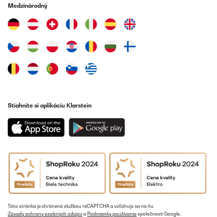
résistant à l'eau (avec les orages qu'on a eu il n'a pas bougé). La
Medzinárodný
couleur est sublime, je pensais que ça allait être un peu trop
criard mais bien au contraire, la couleur est douce et chaude. Il a
fait sensation auprès des amis avec ses lampes led intégrés, la
lumière est suffisante lorsque le soleil se couche, ambiance
assurée sur la terrasse !!!Attention de bien l'amarrer au sol.Je le
recommande
Utilisateur d'Amazon
Preložiť
Stiahnite si aplikáciu Klarstein
OVERENÁ KONTROLA
19/07/2023
Der Schirm kam sehr gut verpackt und schnell an. Der Aufbau ist
wirklich sehr einfach aber man sollte sich schon die Anleitung
anschauen.Besonders gut ist die Drehfunktion in alle Richtungen.
So kann der Schirm im aufgebauten Zustand gedreht werden,
das Segel kann horizontal und Vertikal geneigt werden. Alle
Einstellungen bleiben durch einrasten fixiert. Die Beleuchtung ist
ein absoluter hingucke, ich hatte erst Bedanken, dass es zu billig
wirkt aber es sieht wirklich absolut high end aus! Zusätzlich zum
Solarpanel kann man auch über ein Mitgeliefertes USB Kabel und
Netzteil für eine Stromzufuhr sorgen. Die Batterien waren aber
Táto stránka je chránená službou reCAPTCHA a vzťahujú sa na ňu
recht schnell durch die Sonne geladen.Besonders Praktisch: Der
Zásady ochrany osobných údajov
a
Podmienky používania
spoločnosti Google.