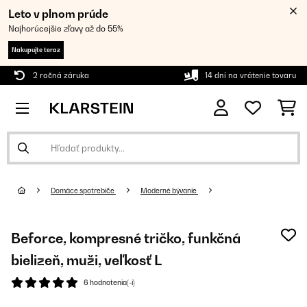
Leto v plnom prúde
Najhorúcejšie zľavy až do 55%
Nakupujte teraz
2 ročná záruka
14 dní na vrátenie tovaru
Domáce spotrebiče
Moderné bývanie
Beforce, kompresné tričko, funkčná
bielizeň, muži, veľkosť L
6 hodnotenia(-í)