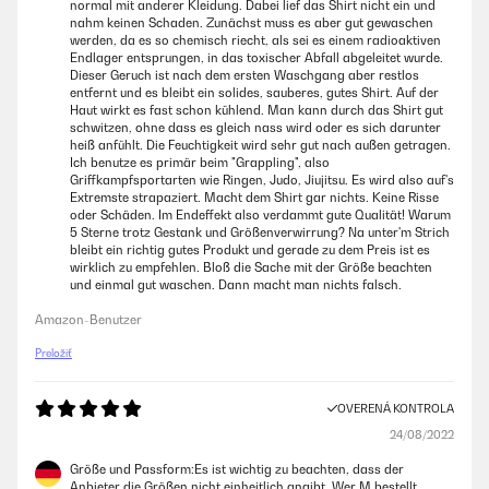
normal mit anderer Kleidung. Dabei lief das Shirt nicht ein und
nahm keinen Schaden. Zunächst muss es aber gut gewaschen
werden, da es so chemisch riecht, als sei es einem radioaktiven
Endlager entsprungen, in das toxischer Abfall abgeleitet wurde.
Dieser Geruch ist nach dem ersten Waschgang aber restlos
entfernt und es bleibt ein solides, sauberes, gutes Shirt. Auf der
Haut wirkt es fast schon kühlend. Man kann durch das Shirt gut
schwitzen, ohne dass es gleich nass wird oder es sich darunter
heiß anfühlt. Die Feuchtigkeit wird sehr gut nach außen getragen.
Ich benutze es primär beim "Grappling", also
Griffkampfsportarten wie Ringen, Judo, Jiujitsu. Es wird also auf's
Extremste strapaziert. Macht dem Shirt gar nichts. Keine Risse
oder Schäden. Im Endeffekt also verdammt gute Qualität! Warum
5 Sterne trotz Gestank und Größenverwirrung? Na unter'm Strich
bleibt ein richtig gutes Produkt und gerade zu dem Preis ist es
wirklich zu empfehlen. Bloß die Sache mit der Größe beachten
und einmal gut waschen. Dann macht man nichts falsch.
Amazon-Benutzer
Preložiť
OVERENÁ KONTROLA
24/08/2022
Größe und Passform:Es ist wichtig zu beachten, dass der
Anbieter die Größen nicht einheitlich angibt. Wer M bestellt,