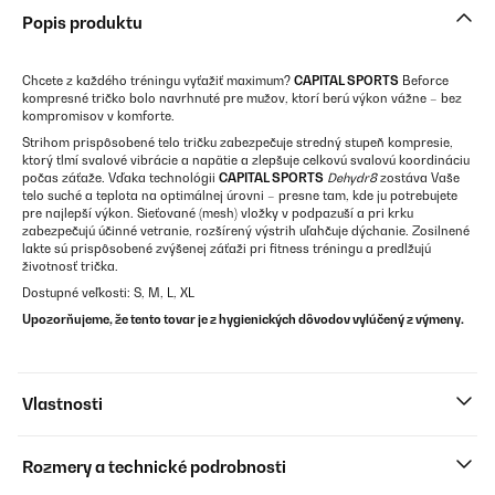
Popis produktu
Chcete z každého tréningu vyťažiť maximum?
CAPITAL SPORTS
Beforce
kompresné tričko bolo navrhnuté pre mužov, ktorí berú výkon vážne – bez
kompromisov v komforte.
Strihom prispôsobené telo tričku zabezpečuje stredný stupeň kompresie,
ktorý tlmí svalové vibrácie a napätie a zlepšuje celkovú svalovú koordináciu
počas záťaže. Vďaka technológii
CAPITAL SPORTS
Dehydr8
zostáva Vaše
telo suché a teplota na optimálnej úrovni – presne tam, kde ju potrebujete
pre najlepší výkon. Sieťované (mesh) vložky v podpazuší a pri krku
zabezpečujú účinné vetranie, rozšírený výstrih uľahčuje dýchanie. Zosilnené
lakte sú prispôsobené zvýšenej záťaži pri fitness tréningu a predlžujú
životnosť trička.
Dostupné veľkosti: S, M, L, XL
Upozorňujeme, že tento tovar je z hygienických dôvodov vylúčený z výmeny.
Vlastnosti
Rozmery a technické podrobnosti