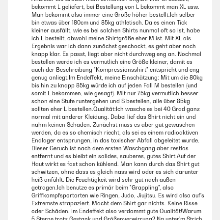
bekommt L geliefert, bei Bestellung von L bekommt man XL usw.
Man bekommt also immer eine Größe höher bestellt.Ich selber
bin etwas über 180cm und 85kg athletisch. Da es einen Tick
kleiner ausfällt, wie es bei solchen Shirts nunmal oft so ist, habe
ich L bestellt, obwohl meine Shirtgröße eher M ist. Mit XL als
Ergebnis war ich dann zunächst geschockt, es geht aber noch
knapp klar. Es passt, liegt aber nicht durchweg eng an. Nochmal
bestellen werde ich es vermutlich eine Größe kleiner, damit es
auch der Beschreibung "Kompressionsshirt" entspricht und eng
genug anliegt.Im Endeffekt, meine Einschätzung: Mit um die 80kg
bis hin zu knapp 85kg würde ich auf jeden Fall M bestellen (und
somit L bekommen, wie gesagt). Mit nur 75kg vermutlich besser
schon eine Stufe runtergehen und S bestellen, alle über 85kg
sollten eher L bestellen.Qualität:Ich wasche es bei 40 Grad ganz
normal mit anderer Kleidung. Dabei lief das Shirt nicht ein und
nahm keinen Schaden. Zunächst muss es aber gut gewaschen
werden, da es so chemisch riecht, als sei es einem radioaktiven
Endlager entsprungen, in das toxischer Abfall abgeleitet wurde.
Dieser Geruch ist nach dem ersten Waschgang aber restlos
entfernt und es bleibt ein solides, sauberes, gutes Shirt.Auf der
Haut wirkt es fast schon kühlend. Man kann durch das Shirt gut
schwitzen, ohne dass es gleich nass wird oder es sich darunter
heiß anfühlt. Die Feuchtigkeit wird sehr gut nach außen
getragen.Ich benutze es primär beim "Grappling", also
Griffkampfsportarten wie Ringen, Judo, Jiujitsu. Es wird also auf's
Extremste strapaziert. Macht dem Shirt gar nichts. Keine Risse
oder Schäden. Im Endeffekt also verdammt gute Qualität!Warum
5 Sterne trotz Gestank und Größenverwirrung? Na unter'm Strich