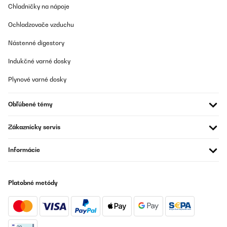
procure une sensation agréable grâce à leur effet coupe-vent
Chladničky na nápoje
près du corps et au fait de sentir nos muscles bien enserrés.
Enfin, lavé plusieurs fois, mais pas passé au sèche-linge, le haut
Ochladzovače vzduchu
n'a pas bougé.
Nástenné digestory
Utilisateur d'Amazon
Indukčné varné dosky
Preložiť
Plynové varné dosky
Obľúbené témy
Zákaznícky servis
Informácie
Platobné metódy