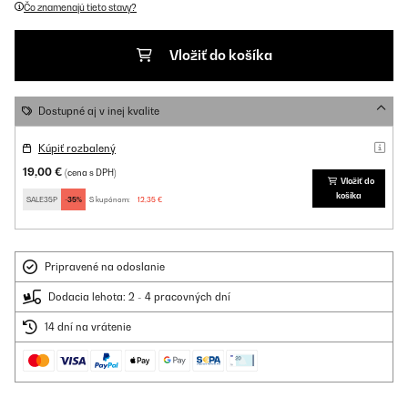
Čo znamenajú tieto stavy?
Vložiť do košíka
Dostupné aj v inej kvalite
Kúpiť rozbalený
19,00 €
(cena s DPH)
Vložiť do
košíka
SALE35P
-35%
S kupónom:
12,35 €
Pripravené na odoslanie
Dodacia lehota: 2 - 4 pracovných dní
14 dní na vrátenie