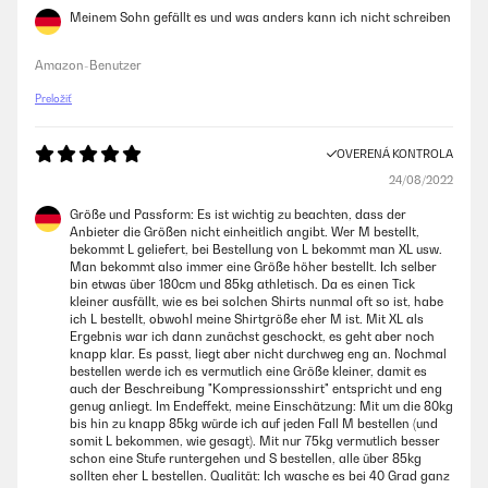
Meinem Sohn gefällt es und was anders kann ich nicht schreiben
Amazon-Benutzer
Preložiť
OVERENÁ KONTROLA
24/08/2022
Größe und Passform: Es ist wichtig zu beachten, dass der
Anbieter die Größen nicht einheitlich angibt. Wer M bestellt,
bekommt L geliefert, bei Bestellung von L bekommt man XL usw.
Man bekommt also immer eine Größe höher bestellt. Ich selber
bin etwas über 180cm und 85kg athletisch. Da es einen Tick
kleiner ausfällt, wie es bei solchen Shirts nunmal oft so ist, habe
ich L bestellt, obwohl meine Shirtgröße eher M ist. Mit XL als
Ergebnis war ich dann zunächst geschockt, es geht aber noch
knapp klar. Es passt, liegt aber nicht durchweg eng an. Nochmal
bestellen werde ich es vermutlich eine Größe kleiner, damit es
auch der Beschreibung "Kompressionsshirt" entspricht und eng
genug anliegt. Im Endeffekt, meine Einschätzung: Mit um die 80kg
bis hin zu knapp 85kg würde ich auf jeden Fall M bestellen (und
somit L bekommen, wie gesagt). Mit nur 75kg vermutlich besser
schon eine Stufe runtergehen und S bestellen, alle über 85kg
sollten eher L bestellen. Qualität: Ich wasche es bei 40 Grad ganz