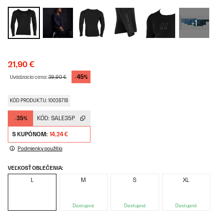
+1
21,90 €
-45%
Uvádzacia cena:
39,90 €
KÓD PRODUKTU: 10028718
-35%
KÓD:
SALE35P
S KUPÓNOM:
14,24 €
Podmienky použitia
VEĽKOSŤ OBLEČENIA:
L
M
S
XL
Dostupné
Dostupné
Dostupné