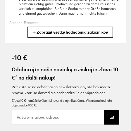
bleibt ein richtig gutes Produkt und gerade zu dem Preis ist es
wirklich zu empfehlen. Bloß die Sache mit der Größe beachten
und einmal gut waschen. Dann macht man nichts falsch.
Amazon-Benutzer
Zobraziť všetky hodnotenia zákazníkov
Preložiť
OVERENÁ KONTROLA
11/12/2015
-10 €
Hält sehr gut warm und fühlt sich gut an der Haut an als ob man
es nicht tragen würde :1)
Odoberajte naše novinky a získajte zľavu 10
€* na ďalší nákup!
Amazon-Benutzer
Preložiť
Prihláste sa na odber nášho newslettera, aby ste boli medzi
prvými, ktorí sa dozvedia o nadchádzajúcich výpredajoch.
Zľava 10 € nemôže byť kombinovaná s inými kupónmi. Minimálna hodnota
OVERENÁ KONTROLA
objednávky 100 €.
10/11/2015
Pour la course à pied sis des températures plus fraîches, ce haut
de compression Capital Sports est bien agréable. Porté avec le
pantalon de la même marque, il compresse sans gêner en taille