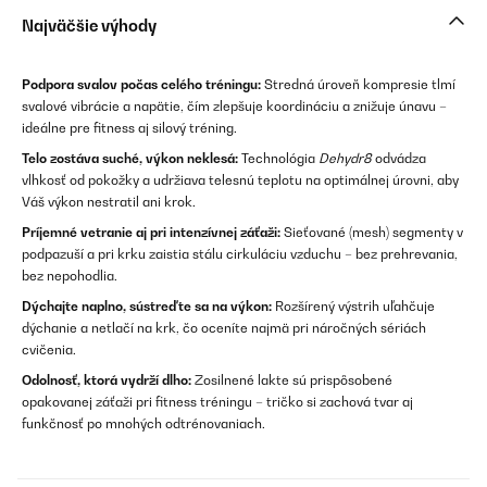
Najväčšie výhody
Podpora svalov počas celého tréningu:
Stredná úroveň kompresie tlmí
svalové vibrácie a napätie, čím zlepšuje koordináciu a znižuje únavu –
ideálne pre fitness aj silový tréning.
Telo zostáva suché, výkon neklesá:
Technológia
Dehydr8
odvádza
vlhkosť od pokožky a udržiava telesnú teplotu na optimálnej úrovni, aby
Váš výkon nestratil ani krok.
Príjemné vetranie aj pri intenzívnej záťaži:
Sieťované (mesh) segmenty v
podpazuší a pri krku zaistia stálu cirkuláciu vzduchu – bez prehrevania,
bez nepohodlia.
Dýchajte naplno, sústreďte sa na výkon:
Rozšírený výstrih uľahčuje
dýchanie a netlačí na krk, čo oceníte najmä pri náročných sériách
cvičenia.
Odolnosť, ktorá vydrží dlho:
Zosilnené lakte sú prispôsobené
opakovanej záťaži pri fitness tréningu – tričko si zachová tvar aj
funkčnosť po mnohých odtrénovaniach.