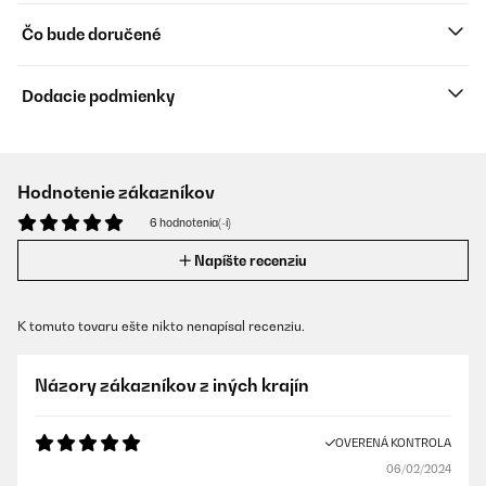
Čo bude doručené
Dodacie podmienky
Hodnotenie zákazníkov
6 hodnotenia(-í)
Napíšte recenziu
K tomuto tovaru ešte nikto nenapísal recenziu.
Názory zákazníkov z iných krajín
OVERENÁ KONTROLA
06/02/2024