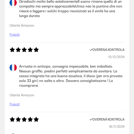
Giradischi molto bello esteticamenteIl suono rimane quello di un
compatto ma sempre apprezzabileUnico neo la puntina che non
riesce a leggere i solchi troppo ravvicinati se il vinile ha una
lunga durata
Utente Amazon
Preložiť
OVERENÁ KONTROLA
10/12/2024
Arrivata in anticipo, consegna impeccabile, ben imballato.
Nessun graffio, piedini perfetti semplicemente da avvitare. La
cassa integrata ha una buona acustica, il disco (per ora provato
solo 33 giri) nn salta o altro. Davvero consigliatissimo ! Lo
ricomprerei.
Utente Amazon
Preložiť
OVERENÁ KONTROLA
18/11/2024