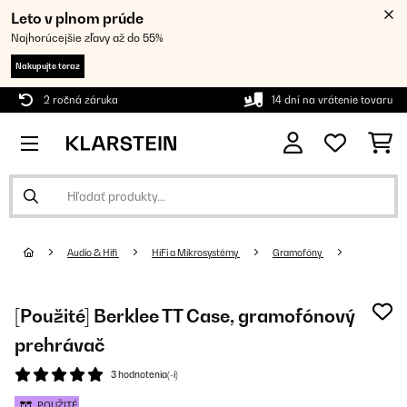
Leto v plnom prúde
Najhorúcejšie zľavy až do 55%
Nakupujte teraz
2 ročná záruka
14 dní na vrátenie tovaru
Audio & Hifi
HiFi a Mikrosystémy
Gramofóny
[Použité] Berklee TT Case, gramofónový
prehrávač
3 hodnotenia(-í)
POUŽITÉ