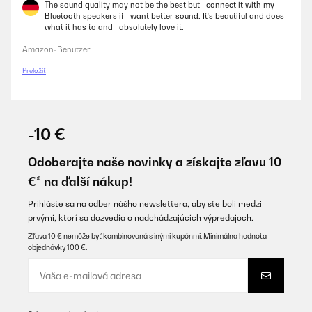
The sound quality may not be the best but I connect it with my
Bluetooth speakers if I want better sound. It’s beautiful and does
what it has to and I absolutely love it.
Amazon-Benutzer
Preložiť
-10 €
Odoberajte naše novinky a získajte zľavu 10
€* na ďalší nákup!
Prihláste sa na odber nášho newslettera, aby ste boli medzi
prvými, ktorí sa dozvedia o nadchádzajúcich výpredajoch.
Zľava 10 € nemôže byť kombinovaná s inými kupónmi. Minimálna hodnota
objednávky 100 €.