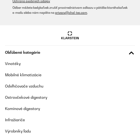
Ochrana osobných údajov
Odber môžete kedykoľvek zrušiť prostredníctvom odkazu v pätičke ktoréhokoľvek
e-mailu alebo nám napíšte na
privacy@chal-tec.com
.
Obľúbené kategórie
Vinotéky
Mobilné klimatizácie
Odvlhčovače vzduchu
Ostrovčekové digestory
Komínové digestory
Infražiariče
Výrobníky ľadu