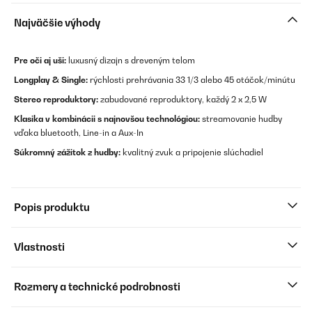
Najväčšie výhody
Pre oči aj uši:
luxusný dizajn s dreveným telom
Longplay & Single:
rýchlosti prehrávania 33 1/3 alebo 45 otáčok/minútu
Stereo reproduktory:
zabudované reproduktory, každý 2 x 2,5 W
Klasika v kombinácii s najnovšou technológiou:
streamovanie hudby
vďaka bluetooth, Line-in a Aux-In
Súkromný zážitok z hudby:
kvalitný zvuk a pripojenie slúchadiel
Popis produktu
Vlastnosti
Rozmery a technické podrobnosti