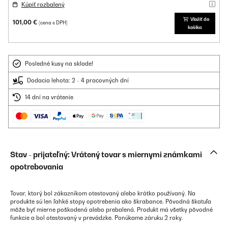
Kúpiť rozbalený
Vložiť do
101,00 €
(cena s DPH)
košíka
Posledné kusy na sklade!
Dodacia lehota: 2 - 4 pracovných dní
14 dní na vrátenie
Stav - prijateľný: Vrátený tovar s miernymi známkami
opotrebovania
Tovar, ktorý bol zákazníkom otestovaný alebo krátko používaný. Na
produkte sú len ľahké stopy opotrebenia ako škrabance. Pôvodná škatuľa
môže byť mierne poškodená alebo prebalená. Produkt má všetky pôvodné
funkcie a bol otestovaný v prevádzke. Ponúkame záruku 2 roky.