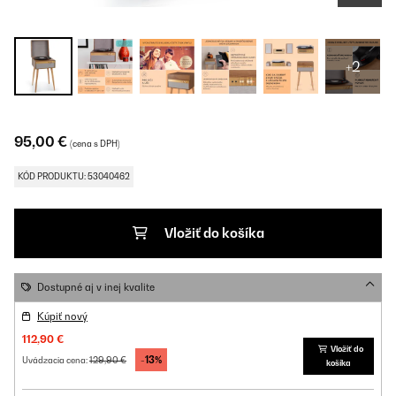
+2
95,00 €
(cena s DPH)
KÓD PRODUKTU: 53040462
Vložiť do košíka
Dostupné aj v inej kvalite
Kúpiť nový
112,90 €
Vložiť do
-13%
129,90 €
Uvádzacia cena:
košíka