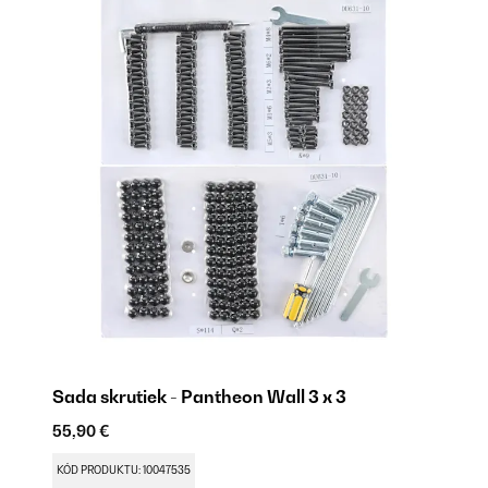
Sada skrutiek - Pantheon Wall 3 x 3
S
55,90 €
67
KÓD PRODUKTU: 10047535
KÓ