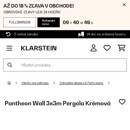
AŽ DO 18 % ZĽAVA V OBCHODE!
OBROVSKÉ ZĽAVY LEN 24 HODÍN!
Nakupujte
09
40
49
FULLSWING18
H
M
S
teraz
2 ročná záruka
14 dní na vrátenie tovaru
Všetko pre záhradu
Záhradné altánky & Párty stany
Pantheon Wall 3x3m Pergola Krémová