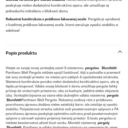
poskytuje nielen dodatočnú konštrukčnú oporu, ale umožňuje aj
jednoduchú inštaláciu v blízkosti domu
Robustná konštrukcia z práškovo lakovanej ocele
: Pergola je vyrobená
z kvalitnej práškovo lakovanej ocele, ktorá zaručuje vysokú stabilitu a
odolnosť
Popis produktu
Vitajte vo svojej novej vonkajšej oáze! S nástennou
pergolou
Blumfeldt
Pantheon Wall Pergola môžete spojiť funkčnosť, štýl a pohodlie a premeniť
tak svoj vonkajší priestor na miesto pre oddych či spoločenské stretnutia.
Nástenná konštrukcia ponúka nielen dodatočnú konštrukčnú oporu, ale aj
lepšiu prístupnosť. Vďaka svojej blízkosti k domu umožňuje pergola ľahký
prístup do vnútorných priestorov, ako sú kuchyne, jedálne alebo obývacie
izby. Vonkajšie bývanie sa stane ešte útulnejším vďaka nástennej
pergole
Blumfeldt
Pantheon Wall Pergola. Robustný oceľový rám s práškovou
povrchovou úpravou dodáva nielen estetický šarm, ale zaisťuje aj vysokú
stabilitu. Polyesterová strecha odolná voči poveternostným vplyvom s PA
povrchovou úpravou poskytuje optimálnu ochranu pred poveternostnými
vplyvmi a zároveň vytvára príjemný tienistý priestor. S touto pergolou si
môžete bezstarostne užívať život vonku. Montáž nástennej
pergoly
Blumfeldt
Pantheon je vďaka dodanému nástroju na upevnenie do zeme