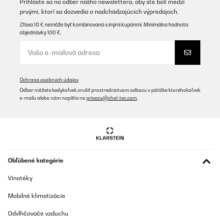
Prihláste sa na odber nášho newslettera, aby ste boli medzi
prvými, ktorí sa dozvedia o nadchádzajúcich výpredajoch.
Zľava 10 € nemôže byť kombinovaná s inými kupónmi. Minimálna hodnota
objednávky 100 €.
Ochrana osobných údajov
Odber môžete kedykoľvek zrušiť prostredníctvom odkazu v pätičke ktoréhokoľvek
e-mailu alebo nám napíšte na
privacy@chal-tec.com
.
Obľúbené kategórie
Vinotéky
Mobilné klimatizácie
Odvlhčovače vzduchu