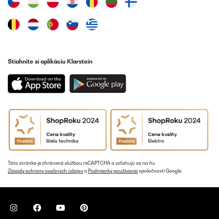
Stiahnite si aplikáciu Klarstein
Táto stránka je chránená službou reCAPTCHA a vzťahujú sa na ňu
Zásady ochrany osobných údajov
a
Podmienky používania
spoločnosti Google.