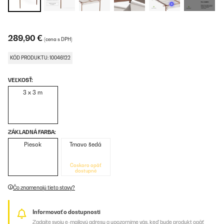
289,90 €
(cena s DPH)
KÓD PRODUKTU: 10046122
VEĽKOSŤ:
3 x 3 m
ZÁKLADNÁ FARBA:
Piesok
Tmavo šedá
Čoskoro opäť
dostupné
Čo znamenajú tieto stavy?
Informovať o dostupnosti
Zadajte svoju e-mailovú adresu a upozorníme vás, keď bude produkt opäť