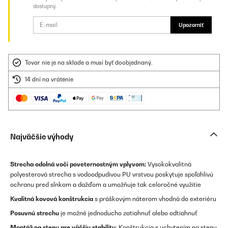
dostupný.
Upozorniť
Tovar nie je na sklade a musí byť doobjednaný.
14 dní na vrátenie
Najväčšie výhody
Strecha odolná voči poveternostným vplyvom:
Vysokokvalitná
polyesterová strecha s vodoodpudivou PU vrstvou poskytuje spoľahlivú
ochranu pred slnkom a dažďom a umožňuje tak celoročné využitie
Kvalitná kovová konštrukcia
s práškovým náterom vhodná do exteriéru
Posuvnú strechu
je možné jednoducho zatiahnuť alebo odtiahnuť
Montáž na stenu pre väčšiu stabilitu
: Konštrukcia s uchytením na stenu