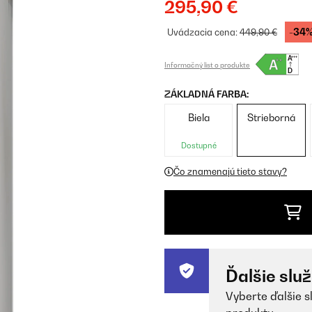
295,90 €
-34
Uvádzacia cena:
449,90 €
Informačný list o produkte
ZÁKLADNÁ FARBA:
Biela
Strieborná
Dostupné
Čo znamenajú tieto stavy?
Ďalšie slu
Vyberte ďalšie s