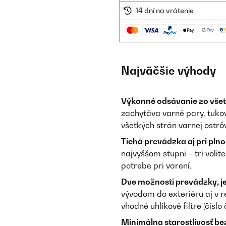
14 dní na vrátenie
Najväčšie výhody
Výkonné odsávanie zo všet
zachytáva varné pary, tukov
všetkých strán varnej ostrô
Tichá prevádzka aj pri pln
najvyššom stupni – tri voli
potrebe pri varení.
Dve možnosti prevádzky, je
vývodom do exteriéru aj v 
vhodné uhlíkové filtre (čísl
Minimálna starostlivosť b