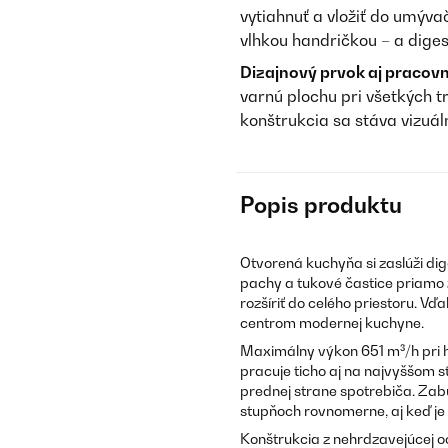
vytiahnuť a vložiť do umývač
vlhkou handričkou – a diges
Dizajnový prvok aj pracovn
varnú plochu pri všetkých t
konštrukcia sa stáva vizuá
Popis produktu
Otvorená kuchyňa si zaslúži dige
pachy a tukové častice priamo
rozšíriť do celého priestoru. V
centrom modernej kuchyne.
Maximálny výkon 651 m³/h pri h
pracuje ticho aj na najvyššom s
prednej strane spotrebiča. Zab
stupňoch rovnomerne, aj keď je
Konštrukcia z nehrdzavejúcej 