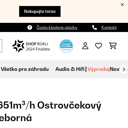
Nakupujte teraz
Často kladené otázky
Kontakt
Všetko pre záhradu
Audio & Hifi
Výpredaj
Novink
651m³/h Ostrovčekový
ieborná