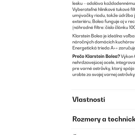
lesku – odoláva každodennému 
Vyberateľné hliníkové tukové fi
umývačky riadu, takže údržba 
exteriéru, Bolea funguje aj v re
(náhradné filtre: číslo článku 1
Klarstein Bolea je ideálna voľb
náročných domácich kuchárov i
Energetická trieda A++ zaruču
Prečo Klarstein Bolea?
Výkon 6
nehrdzavejúcej ocele, integrov
pre varné ostrôvky, ktorý spája
urobte zo svojej varnej ostrôvk
Vlastnosti
Rozmery a technick