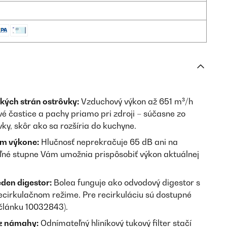
kých strán ostrôvky:
Vzduchový výkon až 651 m³/h
é častice a pachy priamo pri zdroji – súčasne zo
vky, skôr ako sa rozšíria do kuchyne.
om výkone:
Hlučnosť neprekračuje 65 dB ani na
teľné stupne Vám umožnia prispôsobiť výkon aktuálnej
den digestor:
Bolea funguje ako odvodový digestor s
recirkulačnom režime. Pre recirkuláciu sú dostupné
o článku 10032843).
ez námahy:
Odnímateľný hliníkový tukový filter stačí