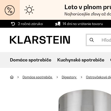
Leto v plnom pr
Najhorúcejšie zľavy až d
2 ročná záruka
14 dní na vrátenie tovaru
Domáce spotrebiče
Kuchynské spotrebiče
Domáce spotrebiče
Digestory
Ostrovčekové d