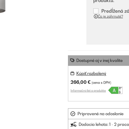
produktu.
Predĺžená zá
Čo je zahrnuté?
Dostupné aj v inej kvalite
Kúpiť rozbalený
266,00 €
(cena s DPH)
Informačný list o produkte
Pripravené na odoslanie
Dodacia lehota: 1 - 2 prac