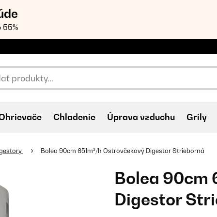
úde
o 55%
Ohrievače
Chladenie
Úprava vzduchu
Grily
igestory
Bolea 90cm 651m³/h Ostrovčekový Digestor Strieborná
Bolea 90cm 
Digestor Str