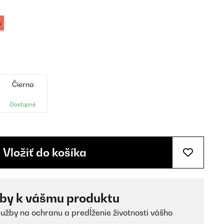
%
Čierna
Dostupné
Vložiť do košíka
žby k vášmu produktu
lužby na ochranu a predĺženie životnosti vášho