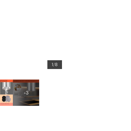
1/8
+3