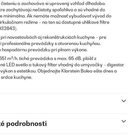
čisteniu a zachováva si upravený vzhľad dlhodobo.
ltre zachytávajú nečistoty spoľahlivo a sú vhodné do
je minimálna. Ak nemáte možnosť vybudovať vývod do
cirkulačnom režime – na ten sú dostupné uhlíkové filtre
0032843).
a pri novostavbách aj rekonštrukciách kuchyne – pre
 profesionálne prevádzky s otvorenou kuchyňou.
je hospodárnu prevádzku pri plnom výkone.
51 m³/h, tichá prevádzka s max. 65 dB, plášť z
ané LED svetlo a tukový filter vhodný do umývačky – digestor
 výkon s estetikou. Objednajte Klarstein Bolea ešte dnes a
y srdce kuchyne.
é podrobnosti