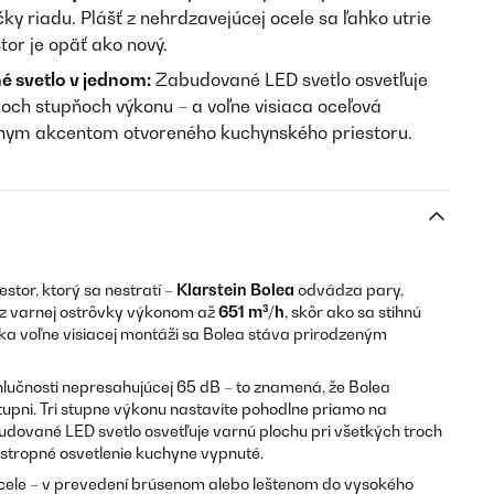
ky riadu. Plášť z nehrdzavejúcej ocele sa ľahko utrie
tor je opäť ako nový.
é svetlo v jednom:
Zabudované LED svetlo osvetľuje
roch stupňoch výkonu – a voľne visiaca oceľová
lnym akcentom otvoreného kuchynského priestoru.
stor, ktorý sa nestratí –
Klarstein Bolea
odvádza pary,
 z varnej ostrôvky výkonom až
651 m³/h
, skôr ako sa stihnú
ďaka voľne visiacej montáži sa Bolea stáva prirodzeným
lučnosti nepresahujúcej 65 dB – to znamená, že Bolea
tupni. Tri stupne výkonu nastavíte pohodlne priamo na
udované LED svetlo osvetľuje varnú plochu pri všetkých troch
 stropné osvetlenie kuchyne vypnuté.
ocele – v prevedení brúsenom alebo leštenom do vysokého