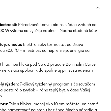
estnosti:
Prirodzená konvekcia rozvádza vzduch od
00 W výkonu sa využije naplno – žiadne studené kúty,
e ju chcete:
Elektronický termostat udržiava
ou ±0,5 °C – miestnosť sa neprehreje, energia sa
 hladinou hluku pod 35 dB pracuje Bornholm Curve
– nerušiaci spoločník do spálne aj pri sústredenom
lý týždeň:
7-dňový týždenný program s časovačom
a postará o zvyšok – ráno teplý byt, v čase Vašej
m.
oru:
Telo s hĺbkou menej ako 10 cm môžete umiestniť
lebo namontovať na stenu bez špeciálneho náradia a