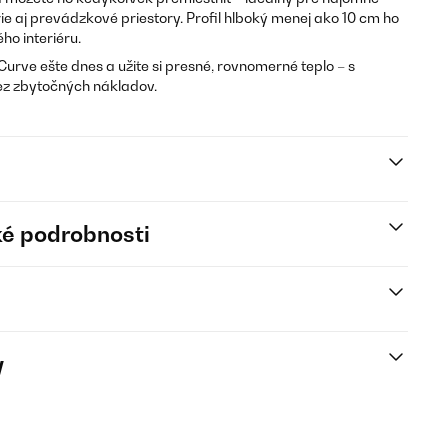
e aj prevádzkové priestory. Profil hlboký menej ako 10 cm ho
ho interiéru.
urve ešte dnes a užite si presné, rovnomerné teplo – s
bez zbytočných nákladov.
é podrobnosti
y