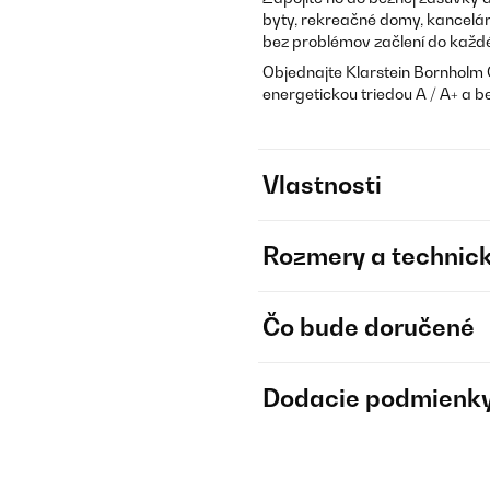
byty, rekreačné domy, kancelári
bez problémov začlení do každé
Objednajte Klarstein Bornholm C
energetickou triedou A / A+ a 
Vlastnosti
Rozmery a technick
Čo bude doručené
Dodacie podmienk