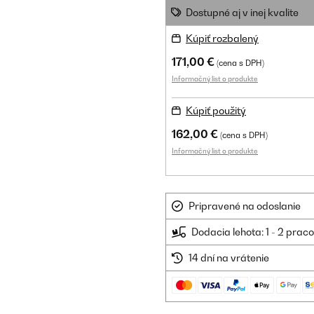
Dostupné aj v inej kvalite
Kúpiť rozbalený
171,00 €
(cena s DPH)
Informačný list o produkte
Kúpiť použitý
162,00 €
(cena s DPH)
Informačný list o produkte
Pripravené na odoslanie
Dodacia lehota: 1 - 2 prac
14 dní na vrátenie