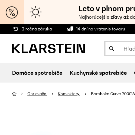
Leto v plnom pr
Najhorúcejšie zľavy až d
2 ročná záruka
14 dní na vrátenie tovaru
Domáce spotrebiče
Kuchynské spotrebiče
Ohrievače
Konvektory
Bornholm Curve 2000W 