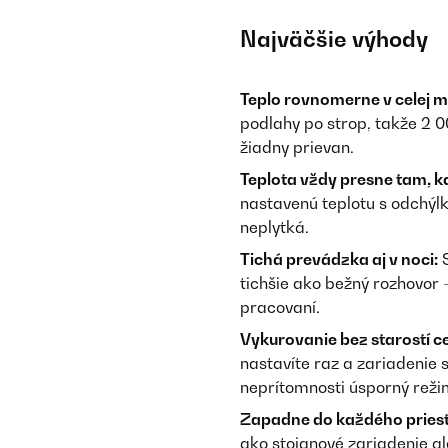
Najväčšie výhody
Teplo rovnomerne v celej mi
podlahy po strop, takže 2 0
žiadny prievan.
Teplota vždy presne tam, kd
nastavenú teplotu s odchýlk
neplytká.
Tichá prevádzka aj v noci:
S
tichšie ako bežný rozhovor 
pracovaní.
Vykurovanie bez starostí ce
nastavíte raz a zariadenie s
neprítomnosti úsporný reži
Zapadne do každého priest
ako stojanové zariadenie a