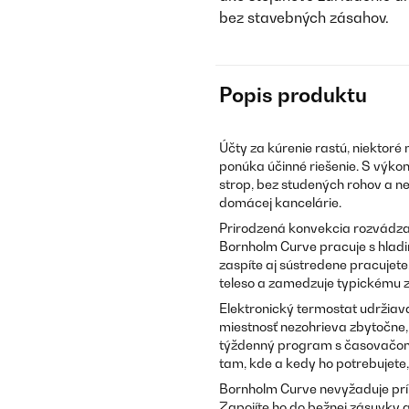
bez stavebných zásahov.
Popis produktu
Účty za kúrenie rastú, niektoré
ponúka účinné riešenie. S výko
strop, bez studených rohov a n
domácej kancelárie.
Prirodzená konvekcia rozvádza t
Bornholm Curve pracuje s hladin
zaspíte aj sústredene pracujet
teleso a zamedzuje typickému z
Elektronický termostat udržiav
miestnosť nezohrieva zbytočne,
týždenný program s časovačom 
tam, kde a kedy ho potrebujete,
Bornholm Curve nevyžaduje prí
Zapojíte ho do bežnej zásuvky 