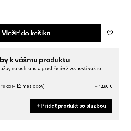
Vložiť do košíka
žby k vášmu produktu
lužby na ochranu a predĺženie životnosti vášho
ruka (+ 12 mesiacov)
12,90 €
Pridať produkt so službou