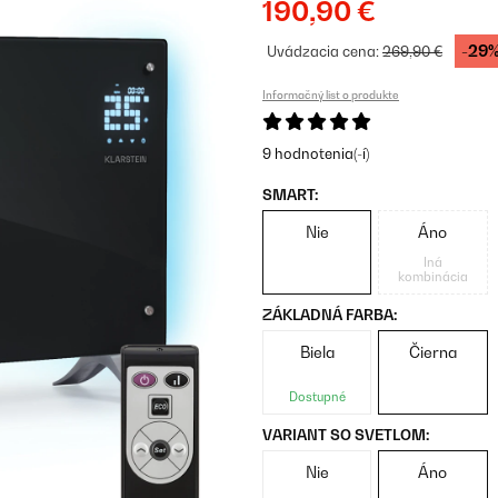
190,90 €
-29
Uvádzacia cena:
269,90 €
Informačný list o produkte
9 hodnotenia(-í)
SMART:
Nie
Áno
Iná
kombinácia
ZÁKLADNÁ FARBA:
Biela
Čierna
Dostupné
VARIANT SO SVETLOM:
Nie
Áno