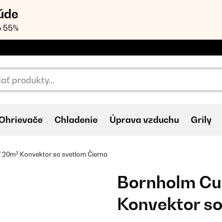
úde
o 55%
Ohrievače
Chladenie
Úprava vzduchu
Grily
20m² Konvektor so svetlom Čierna
Bornholm C
Konvektor so