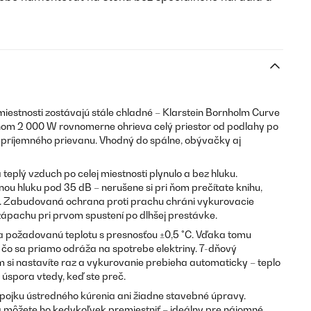
 miestnosti zostávajú stále chladné – Klarstein Bornholm Curve
nom 2 000 W rovnomerne ohrieva celý priestor od podlahy po
epríjemného prievanu. Vhodný do spálne, obývačky aj
eplý vzduch po celej miestnosti plynulo a bez hluku.
ou hluku pod 35 dB – nerušene si pri ňom prečítate knihu,
e. Zabudovaná ochrana proti prachu chráni vykurovacie
ápachu pri prvom spustení po dlhšej prestávke.
a požadovanú teplotu s presnosťou ±0,5 °C. Vďaka tomu
 čo sa priamo odráža na spotrebe elektriny. 7-dňový
si nastavíte raz a vykurovanie prebieha automaticky – teplo
 úspora vtedy, keď ste preč.
pojku ústredného kúrenia ani žiadne stavebné úpravy.
a môžete ho kedykoľvek premiestniť – ideálny pre nájomné