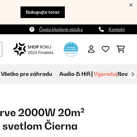
Nakupujte teraz
Často kladené otázky
Kontakt
Všetko pre záhradu
Audio & Hifi
Výpredaj
Novink
urve 2000W 20m²
 svetlom Čierna