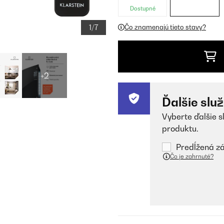
Dostupné
1/7
Čo znamenajú tieto stavy?
+2
Ďalšie slu
Vyberte ďalšie s
produktu.
Predĺžená zá
Čo je zahrnuté?