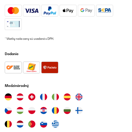
OVERENÁ KONTROLA
05/03/2024
la prenderei anche da 6 posti
Utente Amazon
* Všetky naše ceny sú uvedené s DPH.
Preložiť
Dodanie
OVERENÁ KONTROLA
28/02/2024
Relojes automáticos siempre en marcha en una máquina
elegante y a la altura de tus joyas.
Medzinárodný
Usuario/a de amazon
Preložiť
OVERENÁ KONTROLA
25/02/2024
Offert et retour ultra positif sur le produit, bruit discret ( sauf en