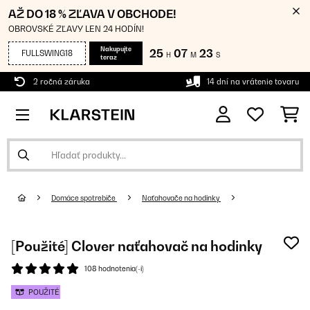
AŽ DO 18 % ZĽAVA V OBCHODE!
OBROVSKÉ ZĽAVY LEN 24 HODÍN!
Nakupujte
25
07
23
FULLSWING18
H
M
S
teraz
2 ročná záruka
14 dní na vrátenie tovaru
Domáce spotrebiče
Naťahovače na hodinky
[Použité] Clover naťahovač na hodinky
108 hodnotenia(-í)
POUŽITÉ