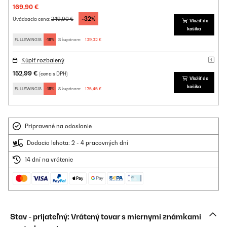
169,90 €
-32%
249,90 €
Uvádzacia cena:
Vložiť do
košíka
FULLSWING18
-18%
S kupónom:
139,32 €
Kúpiť rozbalený
152,99 €
(cena s DPH)
Vložiť do
košíka
FULLSWING18
-18%
S kupónom:
125,45 €
Pripravené na odoslanie
Dodacia lehota: 2 - 4 pracovných dní
14 dní na vrátenie
Stav - prijateľný: Vrátený tovar s miernymi známkami