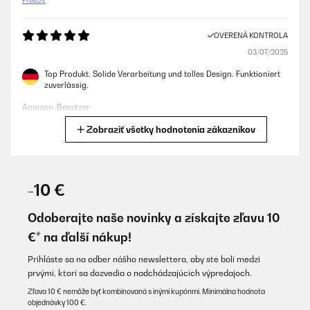
Preložiť
OVERENÁ KONTROLA
03/07/2025
Top Produkt. Solide Verarbeitung und tolles Design. Funktioniert
zuverlässig.
Amazon-Benutzer
Zobraziť všetky hodnotenia zákazníkov
Preložiť
OVERENÁ KONTROLA
17/12/2024
-10 €
Astucieuse idée et bel objet même sans les leds
Odoberajte naše novinky a získajte zľavu 10
Utilisateur d'Amazon
€* na ďalší nákup!
Preložiť
Prihláste sa na odber nášho newslettera, aby ste boli medzi
prvými, ktorí sa dozvedia o nadchádzajúcich výpredajoch.
OVERENÁ KONTROLA
Zľava 10 € nemôže byť kombinovaná s inými kupónmi. Minimálna hodnota
objednávky 100 €.
12/11/2024