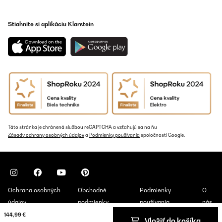
cas de migraine mais pas de panique, on peut le couper ) lumière
agréable qui s'éteint aussi Très bon produit.
Stiahnite si aplikáciu Klarstein
Utilisateur d'Amazon
Preložiť
OVERENÁ KONTROLA
22/02/2024
Gostei de encomenda estou
Usuario/a de amazon
Táto stránka je chránená službou reCAPTCHA a vzťahujú sa na ňu
Preložiť
Zásady ochrany osobných údajov
a
Podmienky používania
spoločnosti Google.
OVERENÁ KONTROLA
18/02/2024
alles TIP TOP
Ochrana osobných
Obchodné
Podmienky
O
údajov
podmienky
používania
nás
Amazon-Benutzer
144,99 €
Vložiť do košíka
Copyright © 2026 Klarstein. All rights reserved