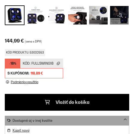
+3
144,99 €
(cena s DPH)
KÓD PRODUKTU: 53032553
-18%
KÓD:
FULLSWING18
S KUPÓNOM:
118,89 €
Podmienky použitia
Vložiť do košíka
Dostupné aj v inej kvalite
Kúpiť nový