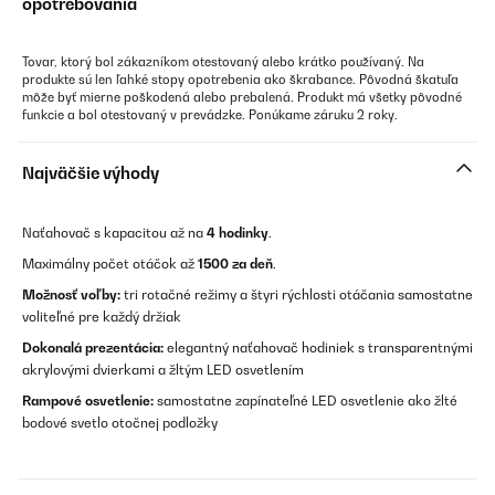
opotrebovania
Tovar, ktorý bol zákazníkom otestovaný alebo krátko používaný. Na
produkte sú len ľahké stopy opotrebenia ako škrabance. Pôvodná škatuľa
môže byť mierne poškodená alebo prebalená. Produkt má všetky pôvodné
funkcie a bol otestovaný v prevádzke. Ponúkame záruku 2 roky.
Najväčšie výhody
Naťahovač s kapacitou až na
4 hodinky
.
Maximálny počet otáčok až
1500 za deň
.
Možnosť voľby:
tri rotačné režimy a štyri rýchlosti otáčania samostatne
voliteľné pre každý držiak
Dokonalá prezentácia:
elegantný naťahovač hodiniek s transparentnými
akrylovými dvierkami a žltým LED osvetlením
Rampové osvetlenie:
samostatne zapínateľné LED osvetlenie ako žlté
bodové svetlo otočnej podložky