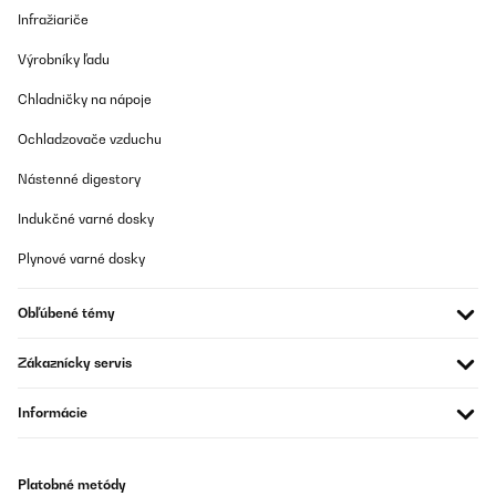
Infražiariče
Utilisateur d'Amazon
Preložiť
Výrobníky ľadu
Chladničky na nápoje
OVERENÁ KONTROLA
Ochladzovače vzduchu
03/04/2024
Ottimo prodotto x i miei orologi automatici venditore al top 10
Nástenné digestory
stelle
Indukčné varné dosky
Utente Amazon
Plynové varné dosky
Preložiť
Obľúbené témy
OVERENÁ KONTROLA
14/03/2024
Zákaznícky servis
Alles in Ordnung
Informácie
Amazon-Benutzer
Preložiť
Platobné metódy