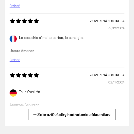
Preložiť
OVERENÁ KONTROLA
29/12/2024
Lo specchio e' molto carino, lo consiglio.
Utente Amazon
Preložiť
OVERENÁ KONTROLA
02/11/2024
Tolle Qualität
Amazon-Benutzer
Zobraziť všetky hodnotenia zákazníkov
Preložiť
OVERENÁ KONTROLA