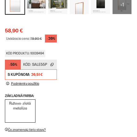
+1
58,90 €
-26%
Uvádzacia cena:
79,90 €
KÓD PRODUKTU: 10039494
-55%
KÓD:
SALE55P
S KUPÓNOM:
26,51 €
Podmienky použitia
ZÁKLADNÁ FARBA:
Ružovo-zlatá
metalíza
Čo znamenajú tieto stavy?