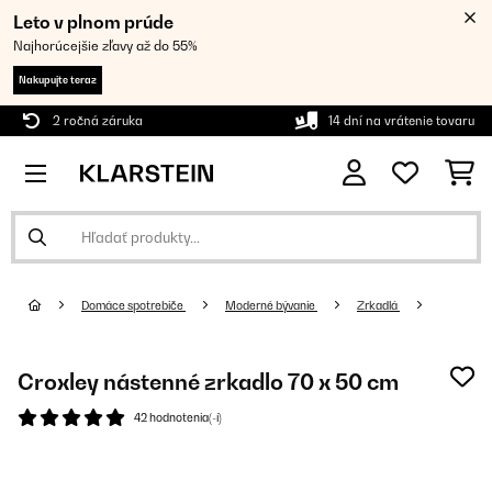
Leto v plnom prúde
Najhorúcejšie zľavy až do 55%
Nakupujte teraz
2 ročná záruka
14 dní na vrátenie tovaru
Domáce spotrebiče
Moderné bývanie
Zrkadlá
Croxley nástenné zrkadlo 70 x 50 cm
42 hodnotenia(-í)