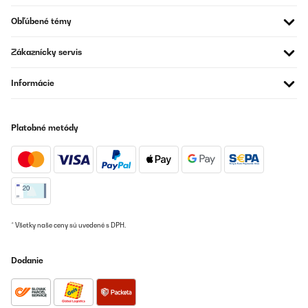
OVERENÁ KONTROLA
Obľúbené témy
18/12/2023
Zákaznícky servis
Producto tal cual la descripción. Llegó en 2 semanas, en perfecto
estado y bien embalado. El espejo perfecto!
Informácie
Usuario/a de amazon
Preložiť
Platobné metódy
OVERENÁ KONTROLA
04/12/2023
Vraiment jolie simple tout se que je recherchais puis vraiment a
petit prix top
Utilisateur d'Amazon
* Všetky naše ceny sú uvedené s DPH.
Preložiť
Dodanie
OVERENÁ KONTROLA
04/12/2023