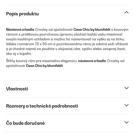
Popis produktu
Nástenné zrkadlo
Croxley od spoločnosti
Casa Chic by blumfeldt
s kovovým
rámom s práškovou povrchovou úpravou obohatí každú vašu miestnosť
svojím kvalitným vzhľadom a možno ho namontovať na výšku aj na šírku.
Vďaka rozmerom 70 x 50 cm a pozinkovanému rámu je odolné voči vlhkosti
a je vhodné najmä na použitie v obývacej izbe, spálni alebo vstupnej časti,
ako aj v kúpeľni.
Štíhly kovový rám pre maximálnu eleganciu:
nástenné zrkadlo
Croxley od
spoločnosti
Casa Chic by blumfeldt
.
Vlastnosti
Rozmery a technické podrobnosti
Čo bude doručené