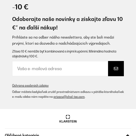
08/05/2024
-10 €
Produkt wie erwartet, Preis Leistung völlig in Ordnung
Odoberajte naše novinky a získajte zľavu 10
Amazon-Benutzer
€* na ďalší nákup!
Preložiť
Prihláste sa na odber nášho newslettera, aby ste boli medzi
prvými, ktorí sa dozvedia o nadchádzajúcich výpredajoch.
OVERENÁ KONTROLA
Zľava 10 € nemôže byť kombinovaná s inými kupónmi. Minimálna hodnota
objednávky 100 €.
08/05/2024
Gute Qualität Produkt wie erwartet, Preis Leistung völlig in
Ordnung
Amazon-Benutzer
Ochrana osobných údajov
Preložiť
Odber môžete kedykoľvek zrušiť prostredníctvom odkazu v pätičke ktoréhokoľvek
e-mailu alebo nám napíšte na
privacy@chal-tec.com
.
OVERENÁ KONTROLA
13/02/2024
Suite a un problème avec le miroir le SAV a été très rapide et
performant. Je recommande pour le sérieux.
Obľúbené kategórie