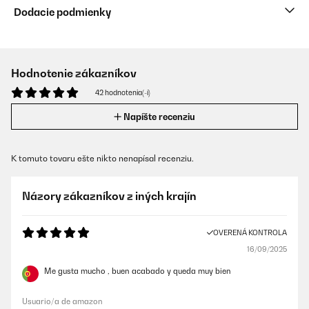
Dodacie podmienky
Hodnotenie zákazníkov
42 hodnotenia(-í)
Napíšte recenziu
K tomuto tovaru ešte nikto nenapísal recenziu.
Názory zákazníkov z iných krajín
OVERENÁ KONTROLA
16/09/2025
Me gusta mucho , buen acabado y queda muy bien
Usuario/a de amazon