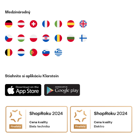
Vraiment jolie simple tout se que je recherchais puis vraiment a
petit prix top
Medzinárodný
Utilisateur d'Amazon
Preložiť
OVERENÁ KONTROLA
01/12/2023
Schön Wie auf den Bildern, kam gut Verpackt an und keine
Kratzer :)
Amazon-Benutzer
Stiahnite si aplikáciu Klarstein
Preložiť
OVERENÁ KONTROLA
01/12/2023
Wie auf den Bildern, kam gut Verpackt an und keine Kratzer :)
Amazon-Benutzer
Preložiť