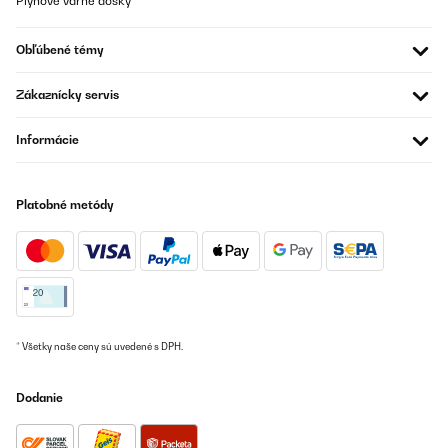
Plynové varné dosky
Savršena, brzo se zagrije i taman je čak i na razini 9 grijanja
Obľúbené témy
Ana
Zákaznícky servis
Preložiť
Informácie
OVERENÁ KONTROLA
08/08/2025
Platobné metódy
Works so well, even after years. I love it. I am never cold.
Amazon user
Preložiť
OVERENÁ KONTROLA
* Všetky naše ceny sú uvedené s DPH.
17/01/2025
War ein Geschenk für die Freundin. Endlich schafft sie es auch bei
Dodanie
eisigen 20 Grad Raumtemperatur nicht zu frieren! Wenn ich das
Ding anschalte, tropfen mir direkt die Schweißperlen von der
Stirn.Nachdem es nun auch unserer Katze so gefällt, dass sie