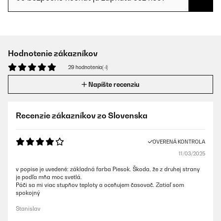
Hodnotenie zákazníkov
29 hodnotenia(-í)
Napíšte recenziu
Recenzie zákazníkov zo Slovenska
OVERENÁ KONTROLA
11/03/2025
v popise je uvedené: základná farba Piesok. Škoda, že z druhej strany
je podľa mňa moc svetlá.
Páči sa mi viac stupňov teploty a oceňujem časovač. Zatiaľ som
spokojný
Stanislav