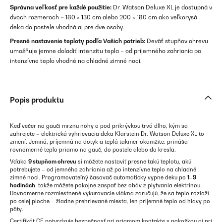
Správna veľkosť pre každé použitie:
Dr. Watson Deluxe XL je dostupná v
dvoch rozmeroch – 180 × 130 cm alebo 200 × 180 cm ako veľkorysá
deka do postele vhodná aj pre dve osoby.
Presné nastavenie teploty podľa Vašich potrieb:
Deväť stupňov ohrevu
umožňuje jemne doladiť intenzitu tepla – od príjemného zahriania po
intenzívne teplo vhodné na chladné zimné noci.
Popis produktu
Keď večer na gauči mrznu nohy a pod prikrývkou trvá dlho, kým sa
zahrejete – elektrická vyhrievacia deka Klarstein Dr. Watson Deluxe XL to
zmení. Jemná, príjemná na dotyk a teplá takmer okamžite: prináša
rovnomerné teplo priamo na gauč, do postele alebo do kresla.
Vďaka
9 stupňom ohrevu
si môžete nastaviť presne takú teplotu, akú
potrebujete – od jemného zahriania až po intenzívne teplo na chladné
zimné noci. Programovateľný časovač automaticky vypne deku po
1–9
hodinách
, takže môžete pokojne zaspať bez obáv z plytvania elektrinou.
Rovnomerne rozmiestnené vykurovacie vlákna zaručujú, že sa teplo rozloží
po celej ploche – žiadne prehrievané miesta, len príjemné teplo od hlavy po
päty.
Certifikát CE potvrdzuje bezpečnosť pri priamom kontakte s pokožkou aj pri