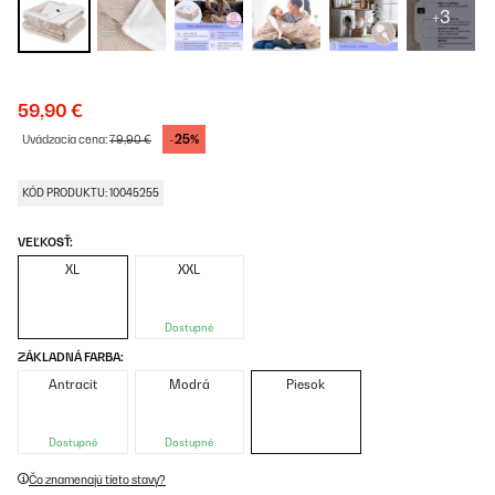
+3
59,90 €
-25%
Uvádzacia cena:
79,90 €
KÓD PRODUKTU: 10045255
VEĽKOSŤ:
XL
XXL
Dostupné
ZÁKLADNÁ FARBA:
Antracit
Modrá
Piesok
Dostupné
Dostupné
Čo znamenajú tieto stavy?