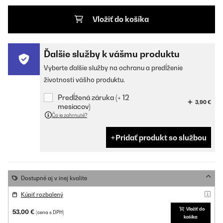
Vložiť do košíka
Ďalšie služby k vášmu produktu
Vyberte ďalšie služby na ochranu a predĺženie
životnosti vášho produktu.
Predĺžená záruka (+ 12
3,90 €
mesiacov)
Čo je zahrnuté?
Pridať produkt so službou
Dostupné aj v inej kvalite
Kúpiť rozbalený
Vložiť do
53,00 €
(cena s DPH)
košíka