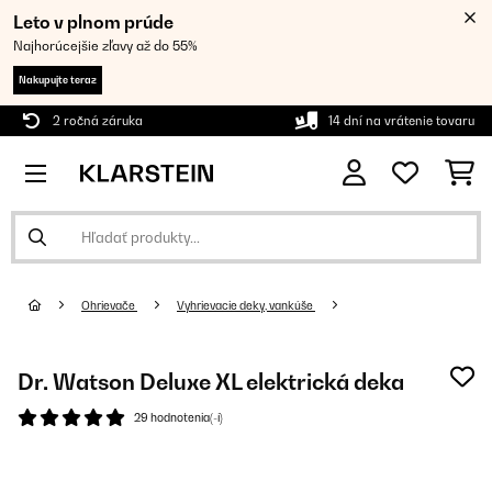
Leto v plnom prúde
Najhorúcejšie zľavy až do 55%
Nakupujte teraz
2 ročná záruka
14 dní na vrátenie tovaru
Ohrievače
Vyhrievacie deky, vankúše
Dr. Watson Deluxe XL elektrická deka
29 hodnotenia(-í)