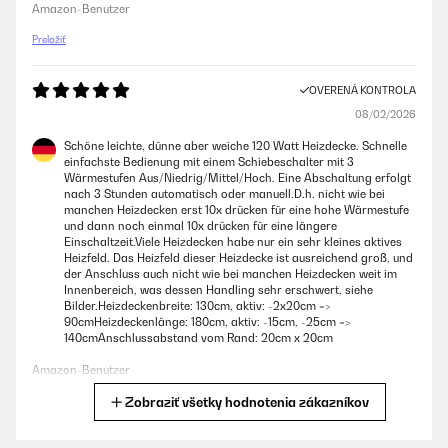
Amazon-Benutzer
Preložiť
OVERENÁ KONTROLA
08/02/2026
Schöne leichte, dünne aber weiche 120 Watt Heizdecke. Schnelle
einfachste Bedienung mit einem Schiebeschalter mit 3
Wärmestufen Aus/Niedrig/Mittel/Hoch. Eine Abschaltung erfolgt
nach 3 Stunden automatisch oder manuell.D.h. nicht wie bei
manchen Heizdecken erst 10x drücken für eine hohe Wärmestufe
und dann noch einmal 10x drücken für eine längere
Einschaltzeit.Viele Heizdecken habe nur ein sehr kleines aktives
Heizfeld. Das Heizfeld dieser Heizdecke ist ausreichend groß, und
der Anschluss auch nicht wie bei manchen Heizdecken weit im
Innenbereich, was dessen Handling sehr erschwert, siehe
Bilder.Heizdeckenbreite: 130cm, aktiv: -2x20cm =>
90cmHeizdeckenlänge: 180cm, aktiv: -15cm, -25cm =>
140cmAnschlussabstand vom Rand: 20cm x 20cm
Amazon-Benutzer
Zobraziť všetky hodnotenia zákazníkov
Preložiť