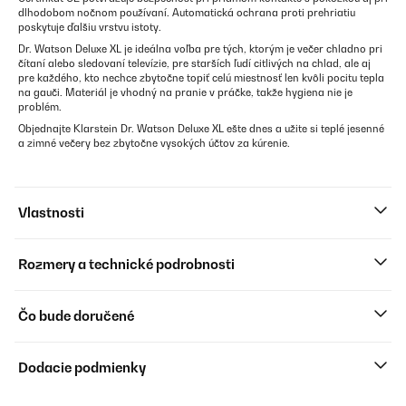
dlhodobom nočnom používaní. Automatická ochrana proti prehriatiu
poskytuje ďalšiu vrstvu istoty.
Dr. Watson Deluxe XL je ideálna voľba pre tých, ktorým je večer chladno pri
čítaní alebo sledovaní televízie, pre starších ľudí citlivých na chlad, ale aj
pre každého, kto nechce zbytočne topiť celú miestnosť len kvôli pocitu tepla
na gauči. Materiál je vhodný na pranie v práčke, takže hygiena nie je
problém.
Objednajte Klarstein Dr. Watson Deluxe XL ešte dnes a užite si teplé jesenné
a zimné večery bez zbytočne vysokých účtov za kúrenie.
Vlastnosti
Rozmery a technické podrobnosti
Čo bude doručené
Dodacie podmienky