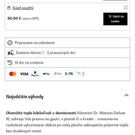
Kúpiť použitý
Vložiť do
50,00 €
(cena s DPH)
košíka
Pripravené na odoslanie
Dodacia lehota: 1 - 2 pracovných dní
14 dní na vrátenie
Najväčšie výhody
Okamžité teplo kdekoľvek v domácnosti:
Klarstein Dr. Watson Deluxe
XL zahreje Vás priamo na gauči, v posteli či v kresle – rovnomerne
rozložené vykurovacie vlákna po celej ploche zabezpečia príjemné teplo
bez studených miest.