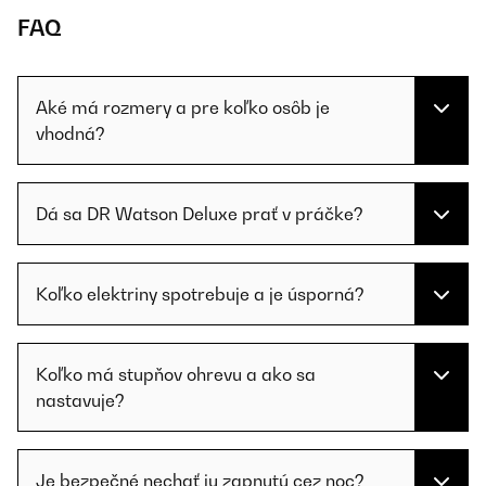
FAQ
Aké má rozmery a pre koľko osôb je
vhodná?
Dá sa DR Watson Deluxe prať v práčke?
Koľko elektriny spotrebuje a je úsporná?
Koľko má stupňov ohrevu a ako sa
nastavuje?
Je bezpečné nechať ju zapnutú cez noc?