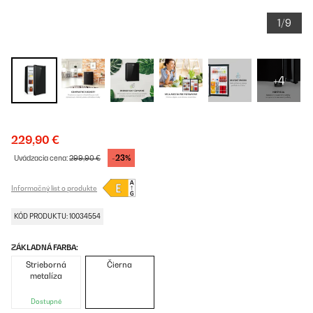
1/9
+4
229,90 €
-23%
Uvádzacia cena:
299,90 €
Informačný list o produkte
KÓD PRODUKTU: 10034554
ZÁKLADNÁ FARBA:
Strieborná
Čierna
metalíza
Dostupné