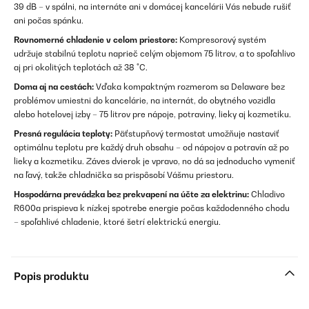
39 dB – v spálni, na internáte ani v domácej kancelárii Vás nebude rušiť
ani počas spánku.
Rovnomerné chladenie v celom priestore:
Kompresorový systém
udržuje stabilnú teplotu naprieč celým objemom 75 litrov, a to spoľahlivo
aj pri okolitých teplotách až 38 °C.
Doma aj na cestách:
Vďaka kompaktným rozmerom sa Delaware bez
problémov umiestni do kancelárie, na internát, do obytného vozidla
alebo hotelovej izby – 75 litrov pre nápoje, potraviny, lieky aj kozmetiku.
Presná regulácia teploty:
Päťstupňový termostat umožňuje nastaviť
optimálnu teplotu pre každý druh obsahu – od nápojov a potravín až po
lieky a kozmetiku. Záves dvierok je vpravo, no dá sa jednoducho vymeniť
na ľavý, takže chladnička sa prispôsobí Vášmu priestoru.
Hospodárna prevádzka bez prekvapení na účte za elektrinu:
Chladivo
R600a prispieva k nízkej spotrebe energie počas každodenného chodu
– spoľahlivé chladenie, ktoré šetrí elektrickú energiu.
Popis produktu