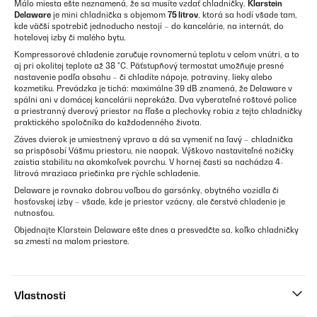
Málo miesta ešte neznamená, že sa musíte vzdať chladničky.
Klarstein
Delaware
je mini chladnička s objemom
75 litrov
, ktorá sa hodí všade tam,
kde väčší spotrebič jednoducho nestojí – do kancelárie, na internát, do
hotelovej izby či malého bytu.
Kompressorové chladenie zaručuje rovnomernú teplotu v celom vnútri, a to
aj pri okolitej teplote až 38 °C. Päťstupňový termostat umožňuje presné
nastavenie podľa obsahu – či chladíte nápoje, potraviny, lieky alebo
kozmetiku. Prevádzka je tichá: maximálne 39 dB znamená, že Delaware v
spálni ani v domácej kancelárii neprekáža. Dva vyberateľné roštové police
a priestranný dverový priestor na fľaše a plechovky robia z tejto chladničky
praktického spoločníka do každodenného života.
Záves dvierok je umiestnený vpravo a dá sa vymeniť na ľavý – chladnička
sa prispôsobí Vášmu priestoru, nie naopak. Výškovo nastaviteľné nožičky
zaistia stabilitu na akomkoľvek povrchu. V hornej časti sa nachádza 4-
litrová mraziaca priečinka pre rýchle schladenie.
Delaware je rovnako dobrou voľbou do garsónky, obytného vozidla či
hosťovskej izby – všade, kde je priestor vzácny, ale čerstvé chladenie je
nutnosťou.
Objednajte Klarstein Delaware ešte dnes a presvedčte sa, koľko chladničky
sa zmestí na malom priestore.
Vlastnosti