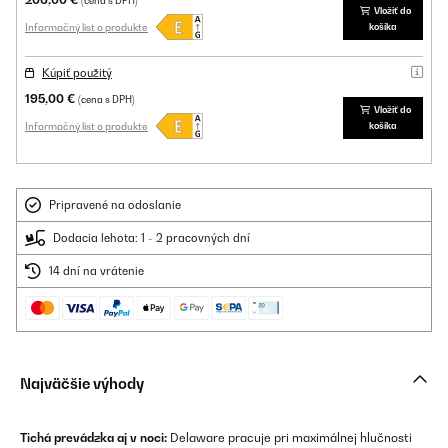
(cena s DPH)
Vložiť do
Informačný list o produkte
košíka
Kúpiť použitý
195,00 €
(cena s DPH)
Vložiť do
Informačný list o produkte
košíka
Pripravené na odoslanie
Dodacia lehota: 1 - 2 pracovných dní
14 dní na vrátenie
Najväčšie výhody
Tichá prevádzka aj v noci:
Delaware pracuje pri maximálnej hlučnosti