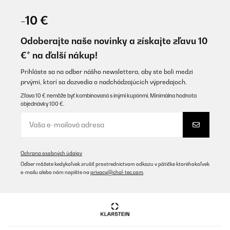
OVERENÁ KONTROLA
21/09/2025
-10 €
Sehr guter Kühlschrank, die richtige Größe für unseren Garten.
Sehr leise und ausreichend Platz.
Odoberajte naše novinky a získajte zľavu 10
€* na ďalší nákup!
Amazon-Benutzer
Preložiť
Prihláste sa na odber nášho newslettera, aby ste boli medzi
prvými, ktorí sa dozvedia o nadchádzajúcich výpredajoch.
Zľava 10 € nemôže byť kombinovaná s inými kupónmi. Minimálna hodnota
OVERENÁ KONTROLA
objednávky 100 €.
19/08/2025
Ware wie beschrieben
Amazon-Benutzer
Ochrana osobných údajov
Preložiť
Odber môžete kedykoľvek zrušiť prostredníctvom odkazu v pätičke ktoréhokoľvek
e-mailu alebo nám napíšte na
privacy@chal-tec.com
.
OVERENÁ KONTROLA
14/08/2025
Guter Kühlschrank für Party. Leider zwei kleine Beulen. Mit der
Firma Kulanz vereinbart. Sehr guter Service.