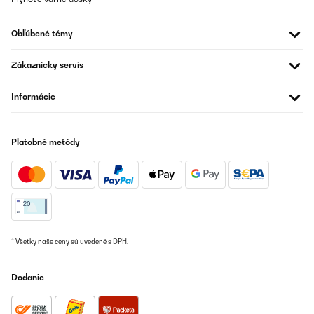
OVERENÁ KONTROLA
Obľúbené témy
25/06/2025
Sehr guter Kühlschrank! Kühlt super und ist sehr leise! Auch das
Zákaznícky servis
kleine Gefrierfach ist super! Sehr zu empfehlen!
Amazon-Benutzer
Informácie
Preložiť
Platobné metódy
OVERENÁ KONTROLA
24/01/2025
Great value for money works well
Usuario/a de amazon
Preložiť
* Všetky naše ceny sú uvedené s DPH.
OVERENÁ KONTROLA
Dodanie
23/01/2025
La nevera está muy bonita, calidad-precio bastante bien.Doy 4