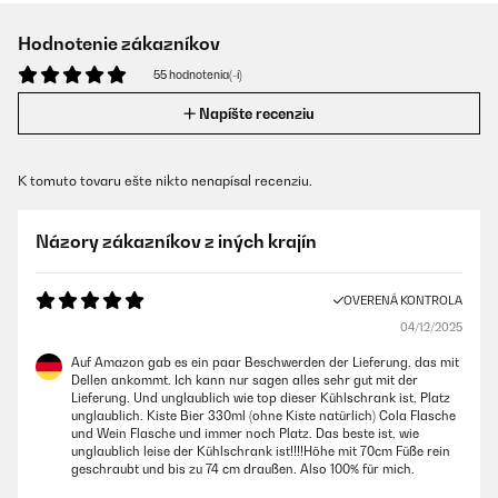
Hodnotenie zákazníkov
55 hodnotenia(-í)
Napíšte recenziu
K tomuto tovaru ešte nikto nenapísal recenziu.
Názory zákazníkov z iných krajín
OVERENÁ KONTROLA
04/12/2025
Auf Amazon gab es ein paar Beschwerden der Lieferung, das mit
Dellen ankommt. Ich kann nur sagen alles sehr gut mit der
Lieferung. Und unglaublich wie top dieser Kühlschrank ist, Platz
unglaublich. Kiste Bier 330ml (ohne Kiste natürlich) Cola Flasche
und Wein Flasche und immer noch Platz. Das beste ist, wie
unglaublich leise der Kühlschrank ist!!!!Höhe mit 70cm Füße rein
geschraubt und bis zu 74 cm draußen. Also 100% für mich.