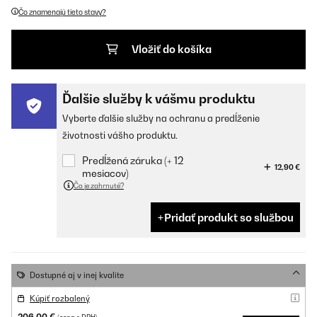
Čo znamenajú tieto stavy?
Vložiť do košíka
Ďalšie služby k vášmu produktu
Vyberte ďalšie služby na ochranu a predĺženie
životnosti vášho produktu.
Predĺžená záruka (+ 12
12,90 €
mesiacov)
Čo je zahrnuté?
Pridať produkt so službou
Dostupné aj v inej kvalite
Kúpiť rozbalený
206,00 €