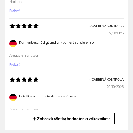
Norbert
Preložiť
OVERENÁ KONTROLA
24/11/2025
Kam unbeschädigt an.Funktioniert so wie er soll.
Amazon-Benutzer
Preložiť
OVERENÁ KONTROLA
29/10/2025
Gefällt mir gut. Erfühlt seinen Zweck
Amazon-Benutzer
Zobraziť všetky hodnotenia zákazníkov
Preložiť