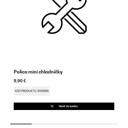
Polica mini chladničky
N
9,90 €
30
KÓD PRODUKTU: 10048161
KÓ
Vložiť do košíka