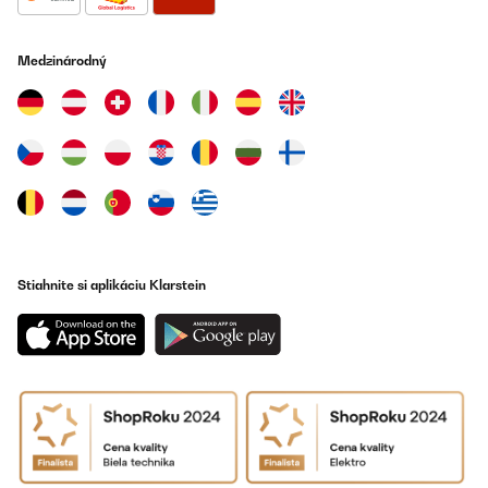
estrellas no por la calidad del producto, es por la descripción del
mismo, no trae luz Led para ver dentro de la nevera, esa es la
única pega.Llego en el tiempo estimado, embalaje muy bien, el
Medzinárodný
chico que lo trajo muy amable.Realmente recomiendo la compra.
Usuario/a de amazon
Preložiť
OVERENÁ KONTROLA
05/01/2025
We needed small fridgeLooks nice a bit light weight inside but
good value
Stiahnite si aplikáciu Klarstein
Utilisateur d'Amazon
Preložiť
OVERENÁ KONTROLA
26/11/2024
War tatsächlich der einzige Kühlschrank mit genau den Maßen,
die ich brauchte. Und dann auchnoch in schwarz.
Wunderbar!War schnell hier, aufgestellt, und läuft!Alles top!