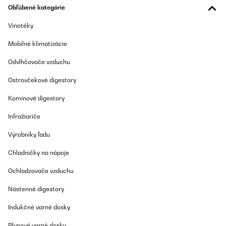
Obľúbené kategórie
Amazon-Benutzer
Vinotéky
Preložiť
Mobilné klimatizácie
OVERENÁ KONTROLA
Odvlhčovače vzduchu
10/08/2025
Ostrovčekové digestory
Super viel Platz mit kompakten Maßen! Zur Haltbarkeit kann ich
leider noch nichts sagen, schaut aber robust aus.
Komínové digestory
Amazon-Benutzer
Infražiariče
Preložiť
Výrobníky ľadu
OVERENÁ KONTROLA
Chladničky na nápoje
06/08/2025
Ochladzovače vzduchu
Its super
Nástenné digestory
Amazon-Benutzer
Indukčné varné dosky
Preložiť
Plynové varné dosky