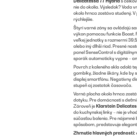
Delicatessa 77 Hybrid
s celko
nie do okolia. Výsledok? Voda v
okolo hrnca zostáva studený. V
rýchlejšie.
Štyri varné zóny sa ovládajú s
výkon pomocou funkcie Boost. F
veľkej jednotky s rozmermi 39,5
alebo iný dlhší riad. Presné n
panel SenseControl s digitálny
sporák automaticky vypne – ani
Povrch z kaleného skla odolá 
gombíky, žiadne škáry, kde by s
displej smartfónu. Negatívny d
stupeň aj zostatok časovača.
Varná plocha okolo hrnca zostá
dotyku. Pre domácnosti s deťmi i
Zároveň je
Klarstein Delicate
do kuchynskej linky – nie je vh
súčasťou balenia. Pre nájomné 
spôsobom, predstavuje elegantn
Zhrnutie hlavných predností: