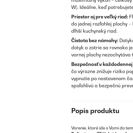
maximálny výkon – celkový 
W). Ideálne, keď potrebujete
Priestor aj pre veľký riad:
Fl
do jednej rozľahlej plochy 
dlhší kuchynský riad.
Čistota bez námahy:
Dotyko
dotyk a zotrie sa rovnako 
varnej plochy nezachytáva t
Bezpečnosť v každodennej 
čo výrazne znižuje riziko p
vypnutie po nastavenom čas
spoľahlivú a bezpečnú prev
Popis produktu
Varenie, ktoré ide s Vami do t