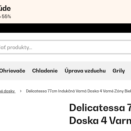
úde
o 55%
Ohrievače
Chladenie
Úprava vzduchu
Grily
né dosky
Delicatessa 77cm Indukčná Varná Doska 4 Varné Zóny Bie
Delicatessa
Doska 4 Varn