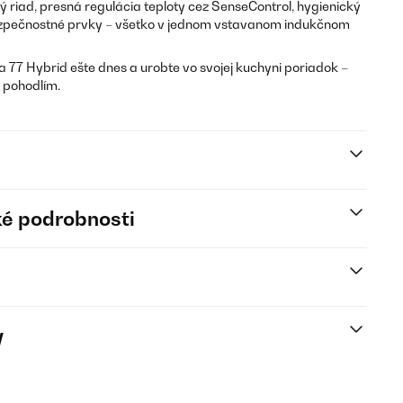
ký riad, presná regulácia teploty cez SenseControl, hygienický
ezpečnostné prvky – všetko v jednom vstavanom indukčnom
a 77 Hybrid ešte dnes a urobte vo svojej kuchyni poriadok –
m pohodlím.
é podrobnosti
y