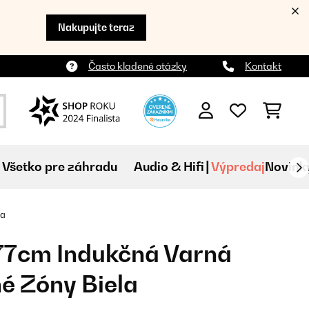
Nakupujte teraz
Často kladené otázky
Kontakt
Všetko pre záhradu
Audio & Hifi
Výpredaj
Novink
la
 77cm Indukčná Varná
é Zóny Biela