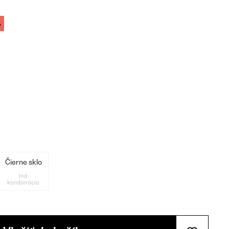
%
Čierne sklo
Iná
kombinácia