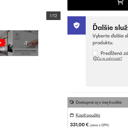
1/12
Ďalšie slu
Vyberte ďalšie s
produktu.
+7
Predĺžená zá
Čo je zahrnuté?
Dostupné aj v inej kvalite
Kúpiť použitý
331,00 €
(cena s DPH)