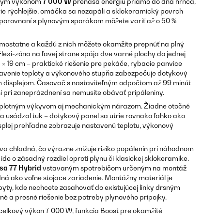
vým výkonom
7 000 W
prenáša energiu priamo do dna hrnca,
rie rýchlejšie, omáčka sa nezapáli a sklokeramický povrch
 porovnaní s plynovým sporákom môžete variť až o 50 %
amostatne a každú z nich môžete okamžite prepnúť na plný
lexi-zóna na ľavej strane spája dve varné plochy do jednej
 × 19 cm – praktické riešenie pre pekáče, rybacie panvice
astavenie teploty a výkonového stupňa zabezpečuje dotykový
m displejom. Časovač s nastaviteľným odpočtom až 99 minút
 pri zaneprázdnení sa nemusíte obávať pripáleniny.
teplotným výkyvom aj mechanickým nárazom. Žiadne otočné
a usádzal tuk – dotykový panel sa utrie rovnako ľahko ako
isplej prehľadne zobrazuje nastavenú teplotu, výkonový
va chladná, čo výrazne znižuje riziko popálenín pri náhodnom
de o zásadný rozdiel oproti plynu či klasickej sklokeramike.
ssa 77 Hybrid
vstavaným spotrebičom určeným na montáž
odná ako voľne stojace zariadenie. Montážny materiál je
byty, kde nechcete zasahovať do existujúcej linky drsným
é a presné riešenie bez potreby plynového prípojky.
celkový výkon 7 000 W, funkcia Boost pre okamžité