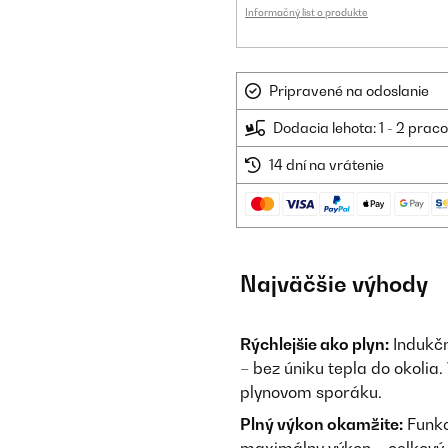
Informačný list o produkte
Pripravené na odoslanie
Dodacia lehota: 1 - 2 prac
14 dní na vrátenie
Najväčšie výhody
Rýchlejšie ako plyn:
Indukčn
– bez úniku tepla do okolia.
plynovom sporáku.
Plný výkon okamžite:
Funkc