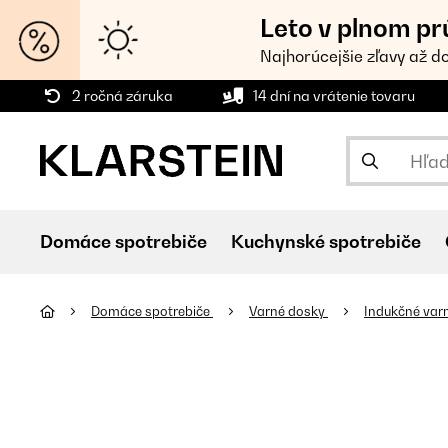
Leto v plnom pr
Najhorúcejšie zľavy až d
2 ročná záruka
14 dní na vrátenie tovaru
Domáce spotrebiče
Kuchynské spotrebiče
Domáce spotrebiče
Varné dosky
Indukčné var