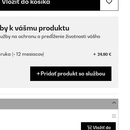
Vložiť do košíka
žby k vášmu produktu
lužby na ochranu a predĺženie životnosti vášho
ruka (+ 12 mesiacov)
24,90 €
Pridať produkt so službou
Vložiť do