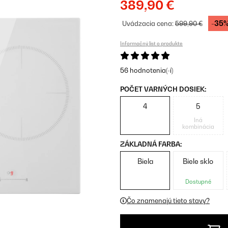
389,90 €
-35
Uvádzacia cena:
599,90 €
Informačný list o produkte
56 hodnotenia(-í)
POČET VARNÝCH DOSIEK:
4
5
Iná
kombinácia
ZÁKLADNÁ FARBA:
Biela
Biele sklo
Dostupné
Čo znamenajú tieto stavy?