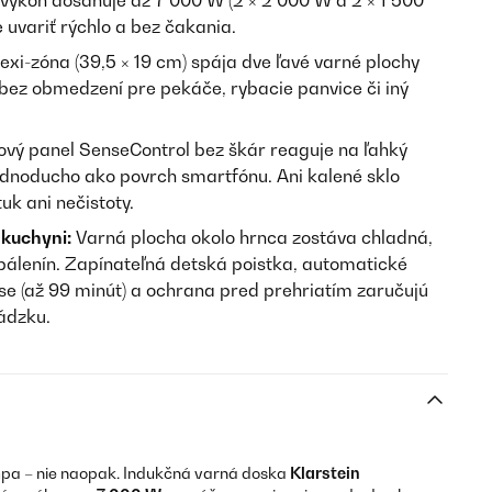
výkon dosahuje až 7 000 W (2 × 2 000 W a 2 × 1 500
 uvariť rýchlo a bez čakania.
exi-zóna (39,5 × 19 cm) spája dve ľavé varné plochy
– bez obmedzení pre pekáče, rybacie panvice či iný
vý panel SenseControl bez škár reaguje na ľahký
jednoducho ako povrch smartfónu. Ani kalené sklo
uk ani nečistoty.
kuchyni:
Varná plocha okolo hrnca zostáva chladná,
opálenín. Zapínateľná detská poistka, automatické
e (až 99 minút) a ochrana pred prehriatím zaručujú
ádzku.
empa – nie naopak. Indukčná varná doska
Klarstein