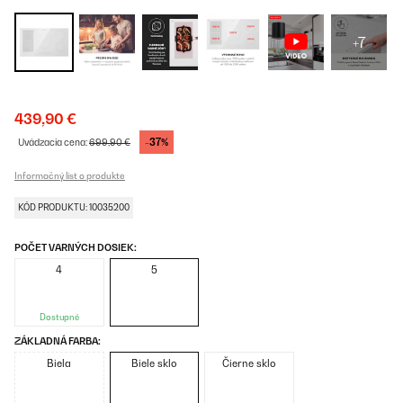
+7
439,90 €
-37%
Uvádzacia cena:
699,90 €
Informačný list o produkte
KÓD PRODUKTU: 10035200
POČET VARNÝCH DOSIEK:
4
5
Dostupné
ZÁKLADNÁ FARBA:
Biela
Biele sklo
Čierne sklo