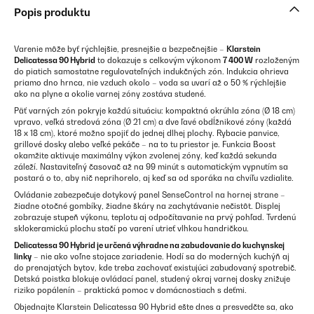
Popis produktu
Varenie môže byť rýchlejšie, presnejšie a bezpečnejšie –
Klarstein
Delicatessa 90 Hybrid
to dokazuje s celkovým výkonom
7 400 W
rozloženým
do piatich samostatne regulovateľných indukčných zón. Indukcia ohrieva
priamo dno hrnca, nie vzduch okolo – voda sa uvarí až o 50 % rýchlejšie
ako na plyne a okolie varnej zóny zostáva studené.
Päť varných zón pokryje každú situáciu: kompaktná okrúhla zóna (Ø 18 cm)
vpravo, veľká stredová zóna (Ø 21 cm) a dve ľavé obdĺžnikové zóny (každá
18 x 18 cm), ktoré možno spojiť do jednej dlhej plochy. Rybacie panvice,
grillové dosky alebo veľké pekáče – na to tu priestor je. Funkcia Boost
okamžite aktivuje maximálny výkon zvolenej zóny, keď každá sekunda
záleží. Nastaviteľný časovač až na 99 minút s automatickým vypnutím sa
postará o to, aby nič neprihorelo, aj keď sa od sporáka na chvíľu vzdialite.
Ovládanie zabezpečuje dotykový panel SenseControl na hornej strane –
žiadne otočné gombíky, žiadne škáry na zachytávanie nečistôt. Displej
zobrazuje stupeň výkonu, teplotu aj odpočítavanie na prvý pohľad. Tvrdenú
sklokeramickú plochu stačí po varení utrieť vlhkou handričkou.
Delicatessa 90 Hybrid je určená výhradne na zabudovanie do kuchynskej
linky
– nie ako voľne stojace zariadenie. Hodí sa do moderných kuchýň aj
do prenajatých bytov, kde treba zachovať existujúci zabudovaný spotrebič.
Detská poistka blokuje ovládací panel, studený okraj varnej dosky znižuje
riziko popálenín – praktická pomoc v domácnostiach s deťmi.
Objednajte Klarstein Delicatessa 90 Hybrid ešte dnes a presvedčte sa, ako