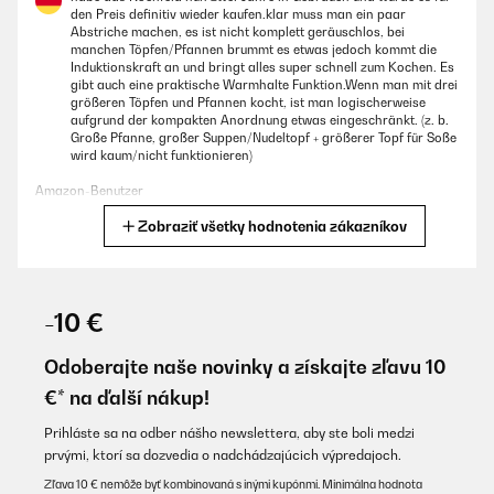
den Preis definitiv wieder kaufen.klar muss man ein paar
Abstriche machen, es ist nicht komplett geräuschlos, bei
manchen Töpfen/Pfannen brummt es etwas jedoch kommt die
Induktionskraft an und bringt alles super schnell zum Kochen. Es
gibt auch eine praktische Warmhalte Funktion.Wenn man mit drei
größeren Töpfen und Pfannen kocht, ist man logischerweise
aufgrund der kompakten Anordnung etwas eingeschränkt. (z. b.
Große Pfanne, großer Suppen/Nudeltopf + größerer Topf für Soße
wird kaum/nicht funktionieren)
Amazon-Benutzer
Zobraziť všetky hodnotenia zákazníkov
Preložiť
OVERENÁ KONTROLA
04/01/2026
-10 €
Montage facile, emballage correct et belle qualité. Utilisation
simple de la plaque
Odoberajte naše novinky a získajte zľavu 10
€* na ďalší nákup!
Utilisateur d'Amazon
Preložiť
Prihláste sa na odber nášho newslettera, aby ste boli medzi
prvými, ktorí sa dozvedia o nadchádzajúcich výpredajoch.
Zľava 10 € nemôže byť kombinovaná s inými kupónmi. Minimálna hodnota
OVERENÁ KONTROLA