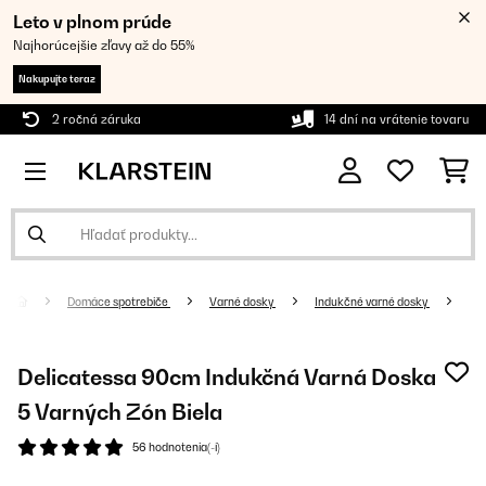
Leto v plnom prúde
Najhorúcejšie zľavy až do 55%
Nakupujte teraz
2 ročná záruka
14 dní na vrátenie tovaru
Domáce spotrebiče
Varné dosky
Indukčné varné dosky
Delicatessa 90cm Indukčná Varná Doska
5 Varných Zón Biela
56 hodnotenia(-í)