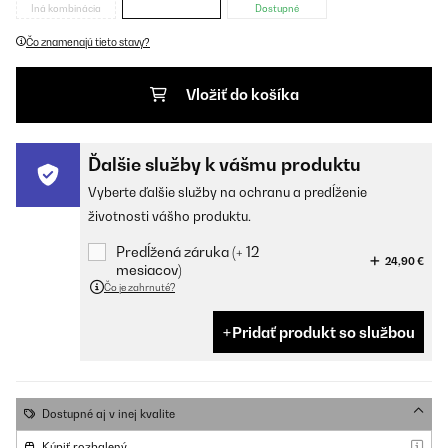
Iná kombinácia
Dostupné
Čo znamenajú tieto stavy?
Vložiť do košíka
Ďalšie služby k vášmu produktu
Vyberte ďalšie služby na ochranu a predĺženie
životnosti vášho produktu.
Predĺžená záruka (+ 12
24,90 €
mesiacov)
Čo je zahrnuté?
Pridať produkt so službou
Dostupné aj v inej kvalite
Kúpiť rozbalený