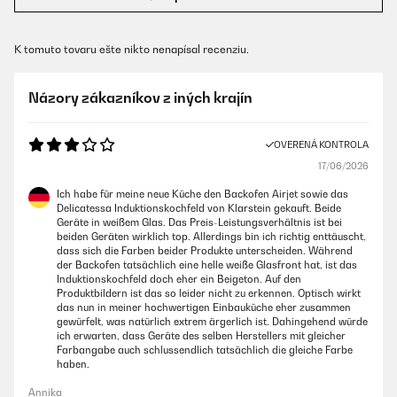
K tomuto tovaru ešte nikto nenapísal recenziu.
Názory zákazníkov z iných krajín
OVERENÁ KONTROLA
17/06/2026
Ich habe für meine neue Küche den Backofen Airjet sowie das
Delicatessa Induktionskochfeld von Klarstein gekauft. Beide
Geräte in weißem Glas. Das Preis-Leistungsverhältnis ist bei
beiden Geräten wirklich top. Allerdings bin ich richtig enttäuscht,
dass sich die Farben beider Produkte unterscheiden. Während
der Backofen tatsächlich eine helle weiße Glasfront hat, ist das
Induktionskochfeld doch eher ein Beigeton. Auf den
Produktbildern ist das so leider nicht zu erkennen. Optisch wirkt
das nun in meiner hochwertigen Einbauküche eher zusammen
gewürfelt, was natürlich extrem ärgerlich ist. Dahingehend würde
ich erwarten, dass Geräte des selben Herstellers mit gleicher
Farbangabe auch schlussendlich tatsächlich die gleiche Farbe
haben.
Annika