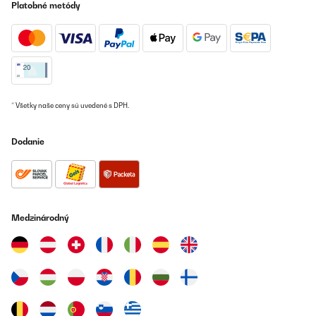
Platobné metódy
OVERENÁ KONTROLA
21/08/2025
j ai bien recu ma table induction KLARSTEIN 90 5 feux le 29 juillet
2025- très bien emballée- je l'ai mise au dessus d'un tiroir à
casseroles.
elle chauffe un peu mais le tiroir est aéré. Elle fait un peu de bruit.
* Všetky naše ceny sú uvedené s DPH.
Elle est facile a utiliser tout est tactile. j ai 2 zones a 1500W et 2
zones à 2000W et 1 zone au milieu de 2300W. Au début il faut bien
mettre les casseroles special induction sur la zone qui chauffe le
Dodanie
plus. Par moment quand c est trop chaud tout s'éteint il faut
laisser refroidir et en suite on reprogramme. la zone a utiliser.
Par contre il y a toujours le secteur enfant qui s'allume. je n'ai plus
enfants ca s est embêtant. la zone Gril est vraiment surper.
chauffe assez vite. il n y a qu'1 mois que je l ai je dois m'habituer.
Elle chauffe pas mal il faut laisser le tiroir ouvert
je fais toujours des essais je n'ai pas en mains la minuterie mais
Medzinárodný
ca va venir il faut que je lise le mode d emploi. Josette du 33520
Bruges
Alain
Preložiť