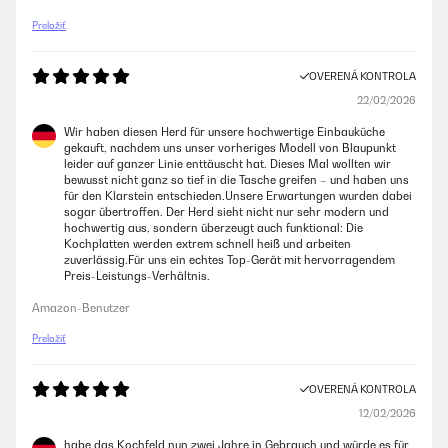
Preložiť
OVERENÁ KONTROLA
22/02/2026
Wir haben diesen Herd für unsere hochwertige Einbauküche
gekauft, nachdem uns unser vorheriges Modell von Blaupunkt
leider auf ganzer Linie enttäuscht hat. Dieses Mal wollten wir
bewusst nicht ganz so tief in die Tasche greifen – und haben uns
für den Klarstein entschieden.Unsere Erwartungen wurden dabei
sogar übertroffen. Der Herd sieht nicht nur sehr modern und
hochwertig aus, sondern überzeugt auch funktional: Die
Kochplatten werden extrem schnell heiß und arbeiten
zuverlässig.Für uns ein echtes Top-Gerät mit hervorragendem
Preis-Leistungs-Verhältnis.
Amazon-Benutzer
Preložiť
OVERENÁ KONTROLA
12/02/2026
habe das Kochfeld nun zwei Jahre in Gebrauch und würde es für