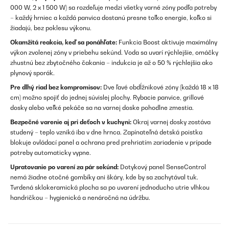
000 W, 2 x 1 500 W) sa rozdeľuje medzi všetky varné zóny podľa potreby
– každý hrniec a každá panvica dostanú presne toľko energie, koľko si
žiadajú, bez poklesu výkonu.
Okamžitá reakcia, keď sa ponáhľate:
Funkcia Boost aktivuje maximálny
výkon zvolenej zóny v priebehu sekúnd. Voda sa uvarí rýchlejšie, omáčky
zhustnú bez zbytočného čakania – indukcia je až o 50 % rýchlejšia ako
plynový sporák.
Pre dlhý riad bez kompromisov:
Dve ľavé obdĺžnikové zóny (každá 18 x 18
cm) možno spojiť do jednej súvislej plochy. Rybacie panvice, grillové
dosky alebo veľké pekáče sa na varnej doske pohodlne zmestia.
Bezpečné varenie aj pri deťoch v kuchyni:
Okraj varnej dosky zostáva
studený – teplo vzniká iba v dne hrnca. Zapínateľná detská poistka
blokuje ovládací panel a ochrana pred prehriatím zariadenie v prípade
potreby automaticky vypne.
Upratovanie po varení za pár sekúnd:
Dotykový panel SenseControl
nemá žiadne otočné gombíky ani škáry, kde by sa zachytával tuk.
Tvrdená sklokeramická plocha sa po uvarení jednoducho utrie vlhkou
handričkou – hygienická a nenáročná na údržbu.