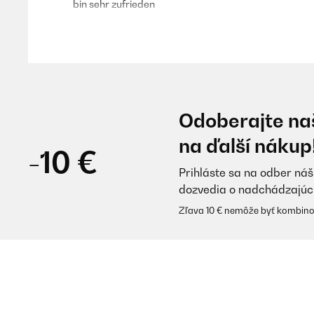
bin sehr zufrieden
Amazon-Benutzer
OVERENÁ KONTROLA
12/05/2024
Odoberajte naš
Li ho acquistati con l’intento di avere una schiscetta pe
na ďalší nákup
lavastoviglie )
-10 €
Prihláste sa na odber náš
Utente Amazon
dozvedia o nadchádzajúc
Zľava 10 € nemôže byť kombino
OVERENÁ KONTROLA
28/04/2024
Lieferung top.Produkt top Qualität.Leider sind die 
der Lieferung alles gepasst hat.