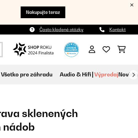
Nakupujte teraz
Často kladené otázky
Kontakt
Všetko pre záhradu
Audio & Hifi
Výpredaj
Novink
rava sklenených
h nádob