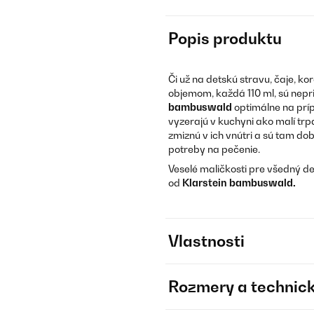
Popis produktu
Či už na detskú stravu, čaje, k
objemom, každá 110 ml, sú nep
bambuswald
optimálne na príp
vyzerajú v kuchyni ako malí trpa
zmiznú v ich vnútri a sú tam dob
potreby na pečenie.
Veselé maličkosti pre všedný de
od
Klarstein bambuswald.
Vlastnosti
Rozmery a technick