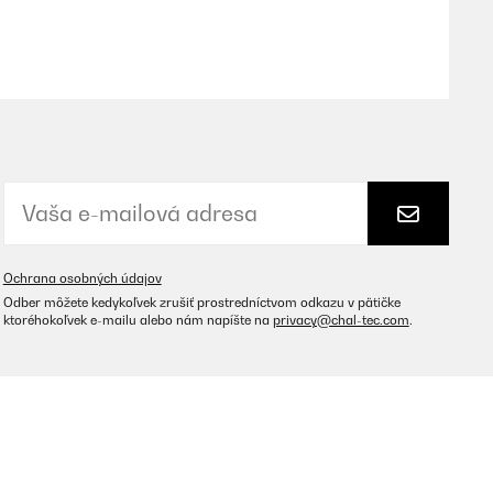
Preložiť
ano. I contenitori sono robusti e facili da lavare (non ho la
Ochrana osobných údajov
Preložiť
Odber môžete kedykoľvek zrušiť prostredníctvom odkazu v pätičke
ktoréhokoľvek e-mailu alebo nám napíšte na
privacy@chal-tec.com
.
len.Bekommt dennoch 5 Sterne, weil mit dem Produkt und