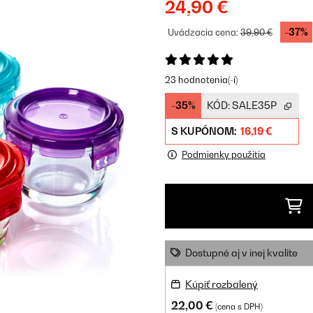
24,90 €
-37%
Uvádzacia cena:
39,90 €
23 hodnotenia(-í)
-35%
KÓD:
SALE35P
S KUPÓNOM:
16,19 €
Podmienky použitia
Dostupné aj v inej kvalite
Kúpiť rozbalený
22,00 €
(cena s DPH)