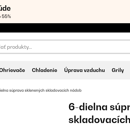
úde
o 55%
Ohrievače
Chladenie
Úprava vzduchu
Grily
ielna súprava sklenených skladovacích nádob
6-dielna súp
skladovacíc