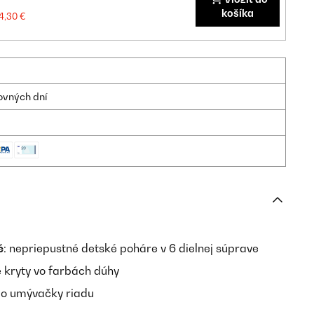
košíka
4,30 €
ovných dní
é
: nepriepustné detské poháre v 6 dielnej súprave
 kryty vo farbách dúhy
o umývačky riadu