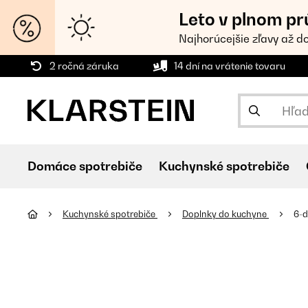
Leto v plnom pr
Najhorúcejšie zľavy až d
2 ročná záruka
14 dní na vrátenie tovaru
Domáce spotrebiče
Kuchynské spotrebiče
Kuchynské spotrebiče
Doplnky do kuchyne
6-d