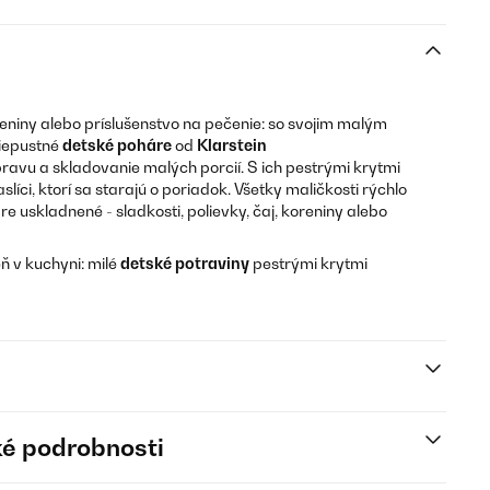
oreniny alebo príslušenstvo na pečenie: so svojim malým
riepustné
detské poháre
od
Klarstein
ravu a skladovanie malých porcií. S ich pestrými krytmi
slíci, ktorí sa starajú o poriadok. Všetky maličkosti rýchlo
re uskladnené - sladkosti, polievky, čaj, koreniny alebo
ň v kuchyni: milé
detské potraviny
pestrými krytmi
é podrobnosti