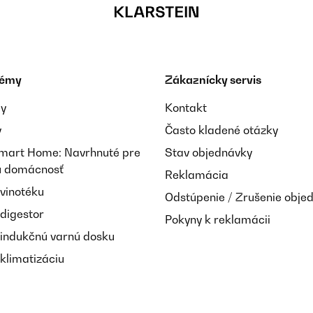
témy
Zákaznícky servis
.Finde die Größe super. Auch die Trennung der einzelnen Fächer fi
werden.Dicht sind sie bislang auchKlare Kaufempfehlung
ay
Kontakt
y
Často kladené otázky
Smart Home: Navrhnuté pre
Stav objednávky
nú domácnosť
Reklamácia
 vinotéku
Odstúpenie / Zrušenie obje
 digestor
Pokyny k reklamácii
 reinigen und besser als die Plastik-Variante.
 indukčnú varnú dosku
klimatizáciu