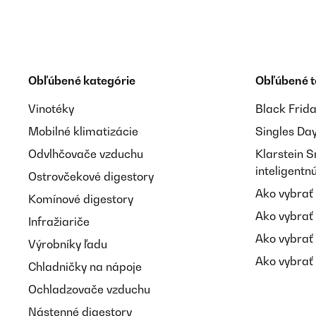
Amazon-Benutzer
OVERENÁ KONTROLA
18/04/2024
Obľúbené kategórie
Obľúbené 
Habe mir die Dosen zum Zwecke des Preppen gekauft
transportieren ohne dass die Beilagen aufgeweicht 
Vinotéky
Black Frid
Mobilné klimatizácie
Singles Da
Amazon-Benutzer
Odvlhčovače vzduchu
Klarstein 
inteligent
Ostrovčekové digestory
Ako vybrať
OVERENÁ KONTROLA
20/03/2024
Komínové digestory
Ako vybrať
Infražiariče
die Aufteilung in 3 fächer ist perfekt.lässt sich super
Ako vybrať
Výrobníky ľadu
Ako vybrať 
Chladničky na nápoje
Amazon-Benutzer
Ochladzovače vzduchu
Nástenné digestory