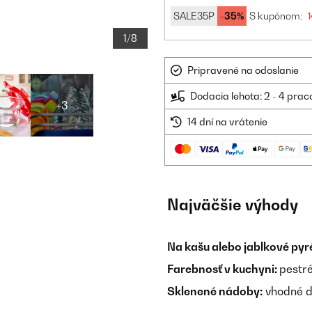
SALE35P
-35%
S kupónom:
1
1/8
Pripravené na odoslanie
Dodacia lehota: 2 - 4 prac
+3
14 dní na vrátenie
Najväčšie výhody
Na kašu alebo jablkové pyr
Farebnosť v kuchyni:
pestré
Sklenené nádoby:
vhodné d