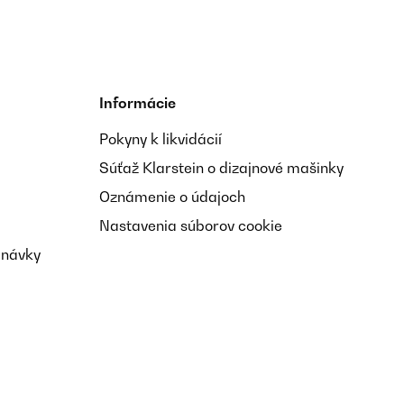
Preložiť
Informácie
nde ich prima. So kann man Soßen auch extra
Pokyny k likvidácií
Súťaž Klarstein o dizajnové mašinky
Preložiť
Oznámenie o údajoch
Nastavenia súborov cookie
dnávky
Preložiť