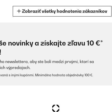
Zobraziť všetky hodnotenia zákazníkov
e novinky a získajte zľavu 10 €*
rfetta per la dieta, e direi che fanno il loro lavoro! I cibi non si mischi
!
ho newslettera, aby ste boli medzi prvými, ktorí sa
ich výpredajoch.
vaná s inými kupónmi. Minimálna hodnota objednávky 100 €.
drei Fächer sehr klein. Würde mir künftig welche ohne Fächer bestel