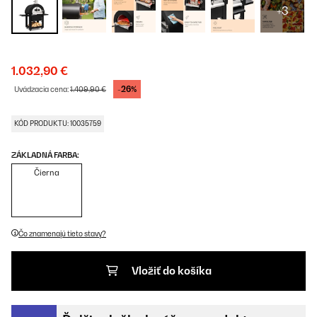
+3
1.032,90 €
-26%
Uvádzacia cena:
1.409,90 €
KÓD PRODUKTU: 10035759
ZÁKLADNÁ FARBA:
Čierna
Čo znamenajú tieto stavy?
Vložiť do košíka