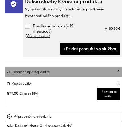
Ďalšie služby k vášmu produktu
Vyberte ďalšie služby na ochranu a predĺženie
životnosti vášho produktu.
Predĺžená záruka (+ 12
60,90 €
mesiacov)
Čo je zahrnuté?
Pridať produkt so službou
Dostupné aj v inej kvalite
Kúpiť použitý
Vložiť do
877,00 €
(cena s DPH)
košíka
Pripravené na odoslanie
Dodacia lehota: 3 - 4 pracovných dní