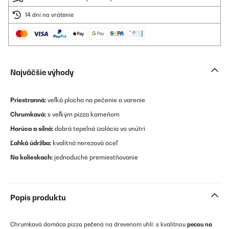
14 dní na vrátenie
Najväčšie výhody
Priestranná:
veľká plocha na pečenie a varenie
Chrumkavá:
s veľkým pizza kameňom
Horúca a silná:
dobrá tepelná izolácia vo vnútri
Ľahká údržba:
kvalitná nerezová oceľ
Na kolieskach:
jednoduché premiestňovanie
Popis produktu
Chrumkavá domáca pizza pečená na drevenom uhlí: s kvalitnou
pecou na