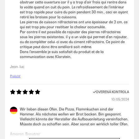
obstruer cette ouverture car il y a trop d'air frais qui rentre dans
la voûte quand on cuit du pain. Le refroidissement de l'intérieur
est trop rapide pour cuire du pain pendant 30 min., ceci en ayant
retiré les braises pour la cuissons.
Les pierres de cuisson réfractaires ont une épaisseur de 2 cm, ce
qui est trop peu pour restituer la chaleur accumulée.
Par contre il est possible de rajouter des pierres réfractaires
sous les pierres existantes, il y a un vide qui permet d'en rajouter,
ou de compléter celui-ci avec du ciment réfractaire. Ce point de
critique peut donc être amélioré soit-même.
Dans l'ensemble je suis satisfait du produit et de la
communication avec Klarstein.
Jean-luc
Preložiť
OVERENÁ KONTROLA
10/05/2024
Wir lieben diesen Ofen. Die Pizza, Flammkuchen sind der
Hammer. Als nächstes wollen wir Brot backen. Bin gespannt.
Vielleicht könnte der Hersteller die Aufbauanleitung vereinfachen.
Müsste doch zu schaffen sein. Aber sonst ein wirklich toller Ofen.
Amazon-Benutzer