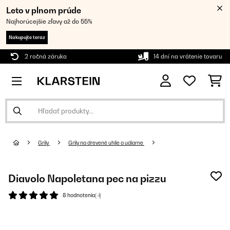
Leto v plnom prúde
Najhorúcejšie zľavy až do 55%
Nakupujte teraz
2 ročná záruka
14 dní na vrátenie tovaru
Grily
Grily na drevené uhlie a udiarne
Diavolo Napoletana pec na pizzu
8 hodnotenia(-í)