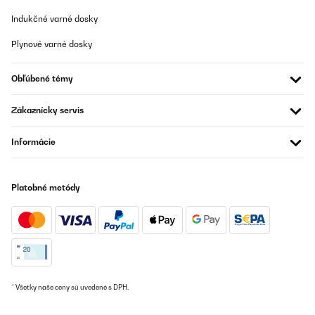
300°C in 15 min perfect.
Indukčné varné dosky
Plynové varné dosky
Amazon-Benutzer
Preložiť
Obľúbené témy
OVERENÁ KONTROLA
Zákaznícky servis
06/09/2022
Informácie
Alles bestens
Amazon-Benutzer
Platobné metódy
Preložiť
* Všetky naše ceny sú uvedené s DPH.