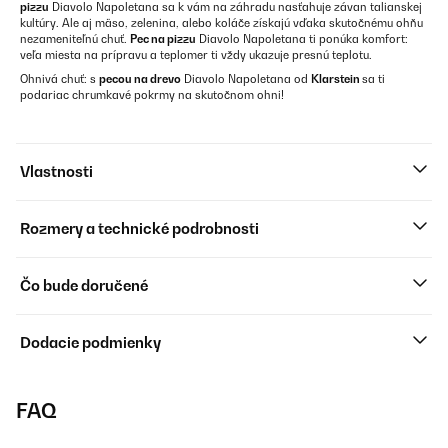
pizzu
Diavolo Napoletana sa k vám na záhradu nasťahuje závan talianskej
kultúry. Ale aj mäso, zelenina, alebo koláče získajú vďaka skutočnému ohňu
nezameniteľnú chuť.
Pec na pizzu
Diavolo Napoletana ti ponúka komfort:
veľa miesta na prípravu a teplomer ti vždy ukazuje presnú teplotu.
Ohnivá chuť: s
pecou na drevo
Diavolo Napoletana od
Klarstein
sa ti
podariac chrumkavé pokrmy na skutočnom ohni!
Vlastnosti
Rozmery a technické podrobnosti
Čo bude doručené
Dodacie podmienky
FAQ