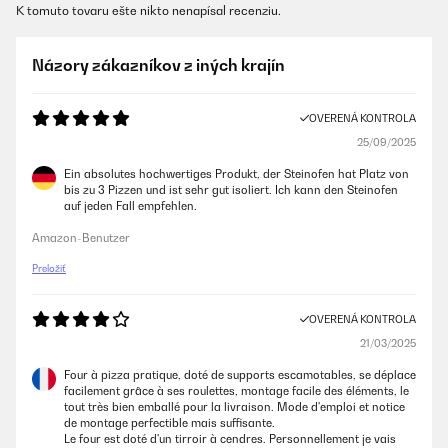
K tomuto tovaru ešte nikto nenapísal recenziu.
Názory zákazníkov z iných krajín
OVERENÁ KONTROLA
25/09/2025
Ein absolutes hochwertiges Produkt, der Steinofen hat Platz von
bis zu 3 Pizzen und ist sehr gut isoliert. Ich kann den Steinofen
auf jeden Fall empfehlen.
Amazon-Benutzer
Preložiť
OVERENÁ KONTROLA
21/03/2025
Four à pizza pratique, doté de supports escamotables, se déplace
facilement grâce à ses roulettes, montage facile des éléments, le
tout très bien emballé pour la livraison. Mode d'emploi et notice
de montage perfectible mais suffisante.
Le four est doté d'un tirroir à cendres. Personnellement je vais