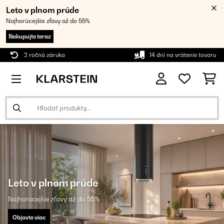
Leto v plnom prúde
Najhorúcejšie zľavy až do 55%
Nakupujte teraz
2 ročná záruka
14 dní na vrátenie tovaru
Leto v plnom prúde
Najhorúcejšie zľavy až do 55%
Objavte viac