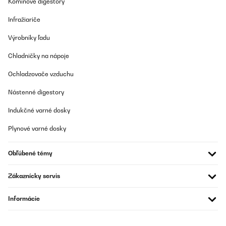
Komínové digestory
Infražiariče
Výrobníky ľadu
Chladničky na nápoje
Ochladzovače vzduchu
Nástenné digestory
Indukčné varné dosky
Plynové varné dosky
Obľúbené témy
Zákaznícky servis
Informácie