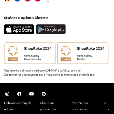
Stiahnite si aplikáciu Klarstein
Táto stránka je chránená službou reCAPTCHA a vzťahujú sa na ňu
Zásady ochrany osobných údajov
a
Podmienky používania
spoločnosti Google.
Ochrana osobných
Obchodné
Podmienky
O
údajov
podmienky
používania
nás