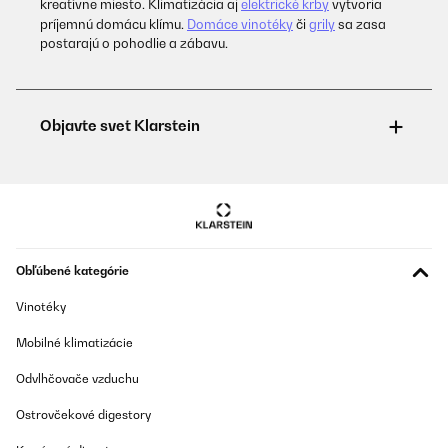
kreatívne miesto. Klimatizácia aj
elektrické krby
vytvoria
príjemnú domácu klímu.
Domáce vinotéky
či
grily
sa zasa
postarajú o pohodlie a zábavu.
Obľúbené kategórie
Vinotéky
Mobilné klimatizácie
Odvlhčovače vzduchu
Ostrovčekové digestory