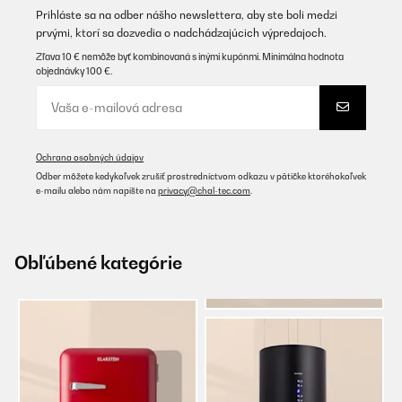
Prihláste sa na odber nášho newslettera, aby ste boli medzi
prvými, ktorí sa dozvedia o nadchádzajúcich výpredajoch.
Zľava 10 € nemôže byť kombinovaná s inými kupónmi. Minimálna hodnota
objednávky 100 €.
Ochrana osobných údajov
Odber môžete kedykoľvek zrušiť prostredníctvom odkazu v pätičke ktoréhokoľvek
e-mailu alebo nám napíšte na
privacy@chal-tec.com
.
Obľúbené kategórie