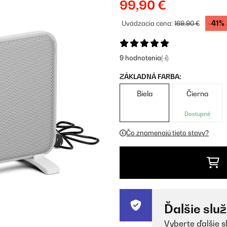
99,90 €
-41%
Uvádzacia cena:
169,90 €
9 hodnotenia(-í)
ZÁKLADNÁ FARBA:
Biela
Čierna
Dostupné
Čo znamenajú tieto stavy?
Ďalšie slu
Vyberte ďalšie s