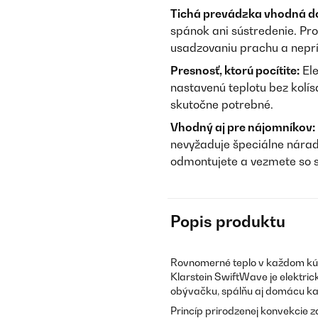
Tichá prevádzka vhodná do
spánok ani sústredenie. Pr
usadzovaniu prachu a nepr
Presnosť, ktorú pocítite:
Ele
nastavenú teplotu bez kolís
skutočne potrebné.
Vhodný aj pre nájomníkov:
nevyžaduje špeciálne nárad
odmontujete a vezmete so 
Popis produktu
Rovnomerné teplo v každom kúte
Klarstein SwiftWave je elektri
obývačku, spálňu aj domácu ka
Princíp prirodzenej konvekcie z