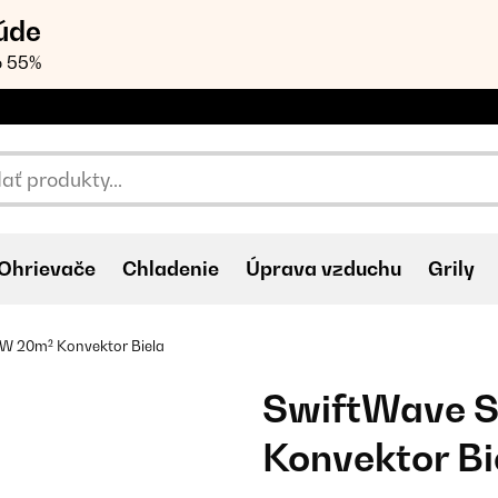
úde
o 55%
Ohrievače
Chladenie
Úprava vzduchu
Grily
W 20m² Konvektor Biela
SwiftWave 
Konvektor Bi