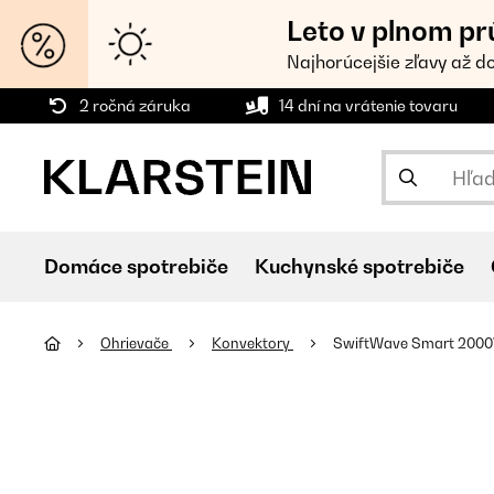
Leto v plnom pr
Najhorúcejšie zľavy až d
2 ročná záruka
14 dní na vrátenie tovaru
Domáce spotrebiče
Kuchynské spotrebiče
Ohrievače
Konvektory
SwiftWave Smart 2000