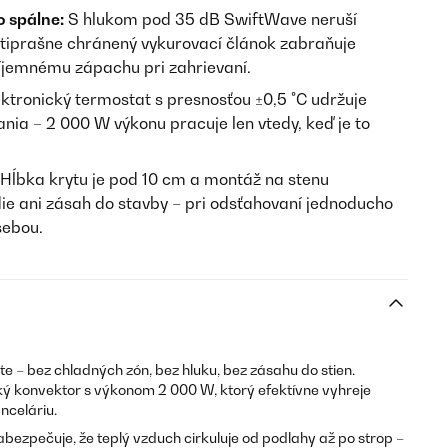
 spálne:
S hlukom pod 35 dB SwiftWave neruší
otiprašne chránený vykurovací článok zabraňuje
íjemnému zápachu pri zahrievaní.
ktronický termostat s presnosťou ±0,5 °C udržuje
ania – 2 000 W výkonu pracuje len vtedy, keď je to
Hĺbka krytu je pod 10 cm a montáž na stenu
ie ani zásah do stavby – pri odsťahovaní jednoducho
sebou.
 – bez chladných zón, bez hluku, bez zásahu do stien.
cký konvektor s výkonom 2 000 W, ktorý efektívne vyhreje
nceláriu.
abezpečuje, že teplý vzduch cirkuluje od podlahy až po strop –