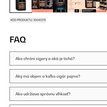
KÓD PRODUKTU: 10041276
FAQ
Ako chráni cigary a aká je tichá?
Aký má objem a koľko cigár pojme?
Ako udržiava správnu vlhkosť?