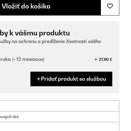
Vložiť do košíka
žby k vášmu produktu
lužby na ochranu a predĺženie životnosti vášho
ruka (+ 12 mesiacov)
27,90 €
Pridať produkt so službou
ovných dní