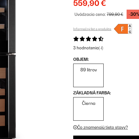
559,90 €
-30
Uvádzacia cena:
799,90 €
Informačný list o produkte
3 hodnotenia(-í)
OBJEM:
89 litrov
ZÁKLADNÁ FARBA:
Čierna
Čo znamenajú tieto stavy?