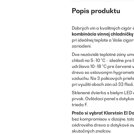
Popis produktu
Dobrých vín a kvalitných cigár s
kombinácia vínnej chladničky
pri ideálnej teplote a Vaše ciga
zariadení.
Dve nezávislé teplotné zóny um
chladí na 5–10 °C – ideálne pre
udržiava 10–18 °C pre červené 
dreva so vstavaným hygrometrom
vzduchu. Na 3 policových priehr
pri využití oboch zón až 33 fliaš.
Sklenené dvierka s bielym LED 
prvok. Ovládací panel s dotyko
trieda F.
Prečo si vybrať Klarstein El 
bez kompromisov v dizajne, toto
cédrového dreva a dotykové ovl
skutočných znalcov.