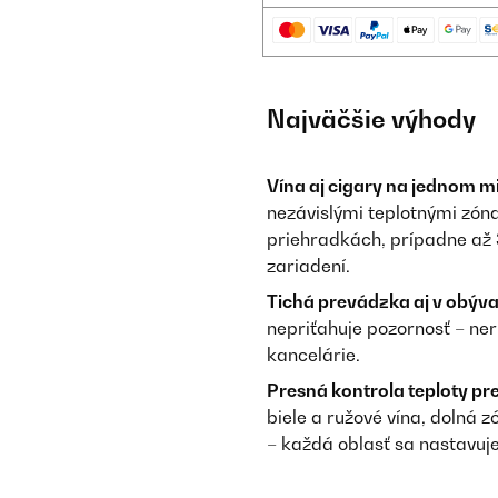
Najväčšie výhody
Vína aj cigary na jednom mi
nezávislými teplotnými zóna
priehradkách, prípadne až 3
zariadení.
Tichá prevádzka aj v obýva
nepriťahuje pozornosť – ner
kancelárie.
Presná kontrola teploty pr
biele a ružové vína, dolná 
– každá oblasť sa nastavuje