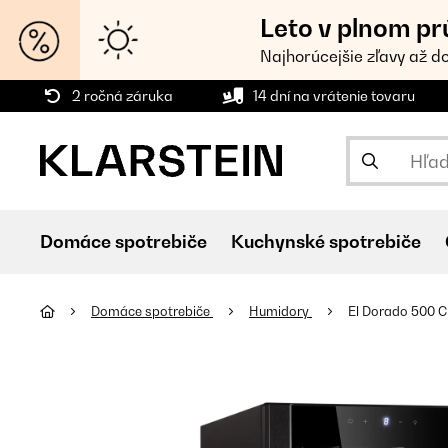
Leto v plnom pr
Najhorúcejšie zľavy až d
2 ročná záruka
14 dní na vrátenie tovaru
Domáce spotrebiče
Kuchynské spotrebiče
Domáce spotrebiče
Humidory
El Dorado 500 Ci