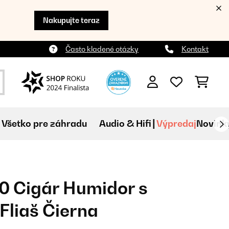
Nakupujte teraz
Často kladené otázky
Kontakt
Všetko pre záhradu
Audio & Hifi
Výpredaj
Novink
0 Cigár Humidor s
Fliaš Čierna