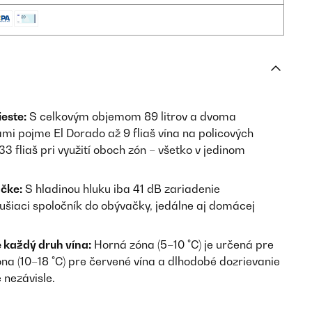
este:
S celkovým objemom 89 litrov a dvoma
mi pojme El Dorado až 9 fliaš vína na policových
3 fliaš pri využití oboch zón – všetko v jedinom
čke:
S hladinou hluku iba 41 dB zariadenie
ušiaci spoločník do obývačky, jedálne aj domácej
e každý druh vína:
Horná zóna (5–10 °C) je určená pre
zóna (10–18 °C) pre červené vína a dlhodobé dozrievanie
 nezávisle.