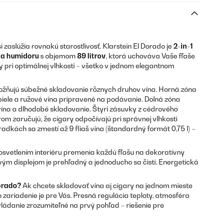
i zaslúžia rovnakú starostlivosť. Klarstein El Dorado je
2-in-1
 a humidoru
s objemom
89 litrov
, ktorá uchováva Vaše fľaše
ry pri optimálnej vlhkosti – všetko v jednom elegantnom
ožňujú súbežné skladovanie rôznych druhov vína. Horná zóna
 biele a ružové vína pripravené na podávanie. Dolná zóna
vína a dlhodobé skladovanie. Štyri zásuvky z cédrového
 zaručujú, že cigary odpočívajú pri správnej vlhkosti
adkách sa zmestí až 9 fliaš vína (štandardný formát 0,75 l) –
osvetlením interiéru premenia každú fľašu na dekoratívny
vým displejom je prehľadný a jednoducho sa čistí. Energetická
Dorado?
Ak chcete skladovať vína aj cigary na jednom mieste
 zariadenie je pre Vás. Presná regulácia teploty, atmosféra
ádanie zrozumiteľné na prvý pohľad – riešenie pre