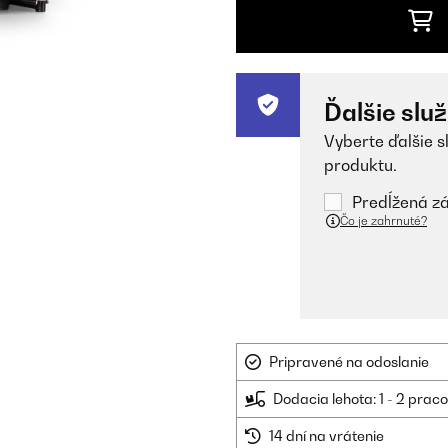
Ďalšie slu
Vyberte ďalšie s
produktu.
Predĺžená zá
Čo je zahrnuté?
Pripravené na odoslanie
Dodacia lehota: 1 - 2 prac
14 dní na vrátenie