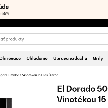
úde
o 55%
Ohrievače
Chladenie
Úprava vzduchu
Grily
gár Humidor s Vinotékou 15 Fliaš Čierna
El Dorado 50
Vinotékou 15 