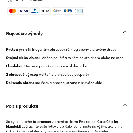
14 dní na vrátenie
Najväčšie výhody
Pastva pre oči:
Elegantný obrazový rám vyrobený z pravého dreva
Stojaci alebo visiaci:
Možno použiť ako rám so stojanom alebo na stenu
Flexibilné:
Možnosť použitia na výšku alebo šírku
2 obrazové výrezy:
Voliteľne s alebo bez pasparty
Dokonale chránené:
Vďaka prednej strane z pravého skla
Popis produktu
So sympatickým
fotorámom
z pravého dreva Everton od
Casa Chic by
blumfeldt
zvýrazníte vaše fotky a obrázky vo formáte na výšku, ako aj na
šírku. Buďte flexibilní a vytvorte si krásne nástenné koláže alebo