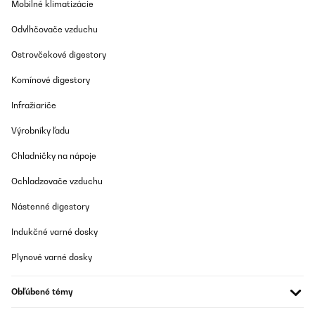
Mobilné klimatizácie
OVERENÁ KONTROLA
19/01/2025
Odvlhčovače vzduchu
produit bien emballé, belle qualité.
Ostrovčekové digestory
Komínové digestory
Utilisateur d'Amazon
Preložiť
Infražiariče
Výrobníky ľadu
OVERENÁ KONTROLA
Chladničky na nápoje
16/01/2025
Ware wie beschrieben einwandfrei verpackt und schnelle
Ochladzovače vzduchu
Lieferung!!!
Nástenné digestory
Amazon-Benutzer
Indukčné varné dosky
Preložiť
Plynové varné dosky
OVERENÁ KONTROLA
16/01/2025
Obľúbené témy
Lieferung, Verpackung und Qualität sehr gut