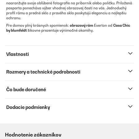
naaranžujte svoje obľúbené fotografie na príborník alebo poličku. Priložená
pasparta ponecháva výber vhodnej obrazovej časti na vás. Jednoduchý
profil rámu a predné sklo z pravého skla poskytujú eleganciu a najlepšiu
ochranu.
Pre domov plný krásnych spomienok:
obrazový rám
Everton od
Casa Chic
by blumfeldt
šikovne prezentuje výnimočné okamihy.
Vlastnosti
Rozmery a technické podrobnosti
Čo bude doručené
Dodacie podmienky
Hodnotenie zákazníkov