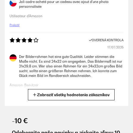
Joli cadre acheté pour un cadeau avec ajout d'une photo
personnalisée
Utilisateur d'Amazon
Preložiť
OVERENÁ KONTROLA
17/07/2025
Der Bilderrahmen hat eine gute Qualität. Leider stimmen die
Maße nicht. Es sind 24x32 cm angegeben. Das Bildermaß ist nur
21x29,8 cm. Wer also einen Rahmen für ein 24x32cm großes Bild
sucht, sollte einen größeren Rahmen nehmen. Ich konnte zum
Glück mein Bild im Randbereich abschneiden.
Amazon-Benutzer
Zobraziť všetky hodnotenia zákazníkov
Preložiť
OVERENÁ KONTROLA
16/05/2025
-10 €
Schnelle Lieferung, ordentlich verpackt, alles top
Odoberajte naše novinky a získajte zľavu 10