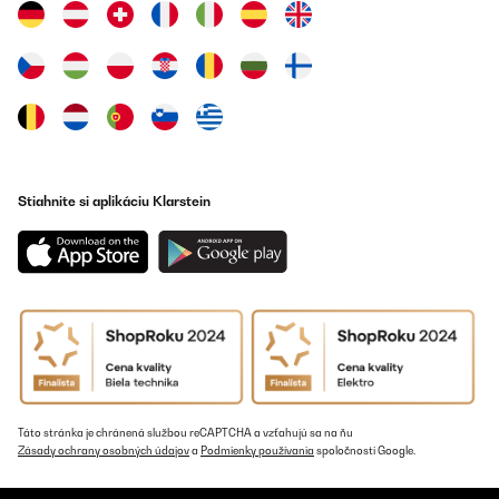
OVERENÁ KONTROLA
07/01/2025
Pour y mettre des Diamond Painting ! Très bon rapport
qualité/prix ️
Utilisateur d'Amazon
Preložiť
Stiahnite si aplikáciu Klarstein
OVERENÁ KONTROLA
30/12/2024
Der Bilderrahmen entspricht absolut meinen Vorstellungen. Fühlt
sich auch vom Gewicht nach einer guten Qualität an
Amazon-Benutzer
Preložiť
Táto stránka je chránená službou reCAPTCHA a vzťahujú sa na ňu
OVERENÁ KONTROLA
Zásady ochrany osobných údajov
a
Podmienky používania
spoločnosti Google.
18/12/2024