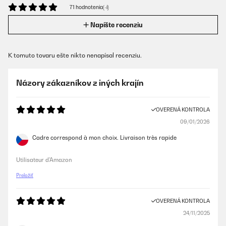
71 hodnotenia(-í)
Napíšte recenziu
K tomuto tovaru ešte nikto nenapísal recenziu.
Názory zákazníkov z iných krajín
OVERENÁ KONTROLA
09/01/2026
Cadre correspond à mon choix. Livraison très rapide
Utilisateur d'Amazon
Preložiť
OVERENÁ KONTROLA
24/11/2025