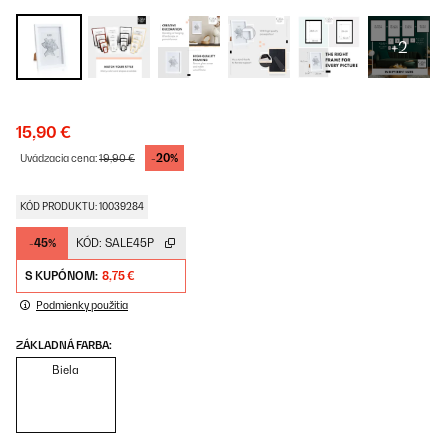
+2
15,90 €
-20%
Uvádzacia cena:
19,90 €
KÓD PRODUKTU: 10039284
-45%
KÓD:
SALE45P
S KUPÓNOM:
8,75 €
Podmienky použitia
ZÁKLADNÁ FARBA:
Biela