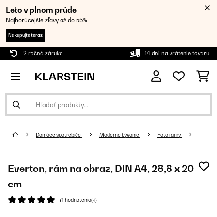
Leto v plnom prúde
Najhorúcejšie zľavy až do 55%
Nakupujte teraz
2 ročná záruka
14 dní na vrátenie tovaru
Domáce spotrebiče
Moderné bývanie
Foto rámy
Everton, rám na obraz, DIN A4, 28,8 x 20
cm
71 hodnotenia(-í)