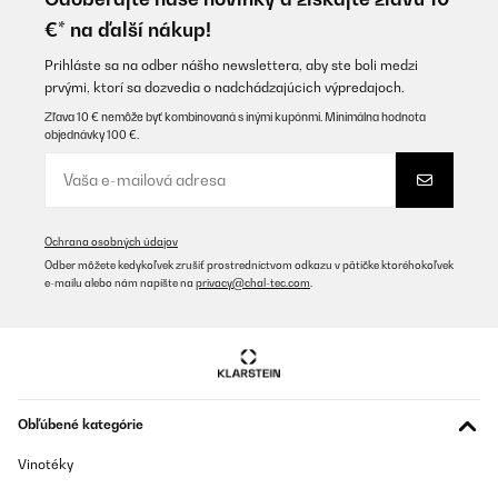
Amazon-Benutzer
€* na ďalší nákup!
Preložiť
Prihláste sa na odber nášho newslettera, aby ste boli medzi
prvými, ktorí sa dozvedia o nadchádzajúcich výpredajoch.
OVERENÁ KONTROLA
Zľava 10 € nemôže byť kombinovaná s inými kupónmi. Minimálna hodnota
objednávky 100 €.
29/01/2025
Esthétiques et solides.
Utilisateur d'Amazon
Ochrana osobných údajov
Preložiť
Odber môžete kedykoľvek zrušiť prostredníctvom odkazu v pätičke ktoréhokoľvek
e-mailu alebo nám napíšte na
privacy@chal-tec.com
.
OVERENÁ KONTROLA
28/01/2025
Parfait idéal pour les paints diamond
Obľúbené kategórie
Utilisateur d'Amazon
Preložiť
Vinotéky