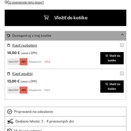
Čo znamenajú tieto stavy?
Vložiť do košíka
Dostupné aj v inej kvalite
Kúpiť rozbalený
14,00 €
(cena s DPH)
Vložiť do
košíka
SALE45P
-45%
S kupónom:
7,70 €
Kúpiť použitý
13,00 €
(cena s DPH)
Vložiť do
košíka
SALE45P
-45%
S kupónom:
7,15 €
Pripravené na odoslanie
Dodacia lehota: 2 - 4 pracovných dní