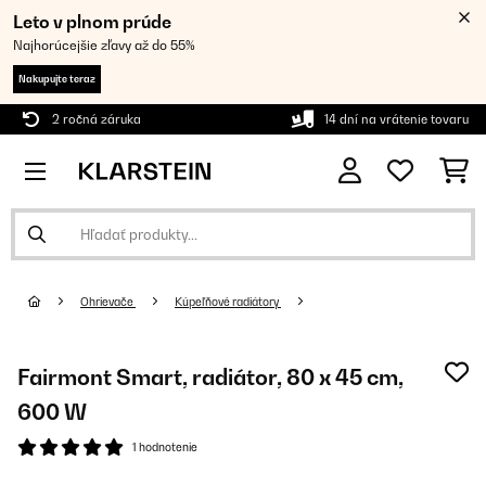
Leto v plnom prúde
Najhorúcejšie zľavy až do 55%
Nakupujte teraz
2 ročná záruka
14 dní na vrátenie tovaru
Ohrievače
Kúpeľňové radiátory
Fairmont Smart, radiátor, 80 x 45 cm,
600 W
1 hodnotenie