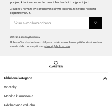
prvými, ktorí sa dozvedia o nadchádzajúcich výpredajoch.
Zľava 10 € nemôže byť kombinovaná s inými kupónmi. Minimálna hodnota
objednávky 100 €.
Ochrana osobných údajov
Odber môžete kedykoľvek zrušiť prostredníctvom odkazu v pätičke ktoréhokoľvek
e-mailu alebo nám napíšte na
privacy@chal-tec.com
.
Obľúbené kategórie
Vinotéky
Mobilné klimatizácie
Odvlhčovače vzduchu