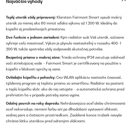
Najväčšie výhody
Teplý uterák vždy pripravený:
Klarstein Fairmont Smart vysuší mokrý
uterák za menej ako 60 minút vďaka výkonu až 1 200 W. Ideálny do
kúpeľní aj predsieňových priestorov.
Dve funkcie v jednom zariadení:
Kým radiátor suší Váš uterák, súčasne
vyhreje celú miestnosť. Výkon je plynulo nastaviteľný v rozsahu 400–1
200 W, takže spotreba vždy zodpovedá skutočnej potrebe.
Bezpečný priamo v mokrej zóne:
Trieda ochrany IP24 zaručuje odolnosť
voči striekajúcej vode – Fairmont Smart je certifikovaný na použitie v
kúpeľni v blízkosti sprchy aj vane.
Ovládajte kúpeľňu z pohovky:
Cez WLAN aplikáciu nastavíte časovač,
týždenný program aj teplotu priamo zo smartfónu. Radiátor sa postará
o teplú kúpeľňu skôr, ako do nej vstúpite – a automatická ochrana pred
prehriatím ho v prípade potreby sama vypne.
Odolný povrch na roky dopredu:
Nehrdzavejúca oceľ alebo chrómovaná
oceľ nekoroduje, nemení farbu ani po dlhodobom vystavení vlhkosti,
vodnej pare a čistiacim prostriedkom. Zaoblené konce trubiek navyše
chránia látku uterákov pred odrenými vláknami.