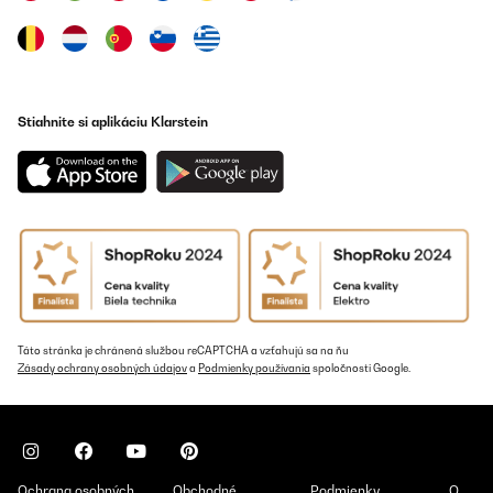
Stiahnite si aplikáciu Klarstein
Táto stránka je chránená službou reCAPTCHA a vzťahujú sa na ňu
Zásady ochrany osobných údajov
a
Podmienky používania
spoločnosti Google.
Ochrana osobných
Obchodné
Podmienky
O