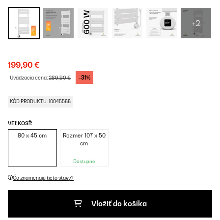
+2
199,90 €
-31%
Uvádzacia cena:
289,90 €
KÓD PRODUKTU: 10045588
VEĽKOSŤ:
80 x 45 cm
Rozmer 107 x 50
cm
Dostupné
Čo znamenajú tieto stavy?
Vložiť do košíka