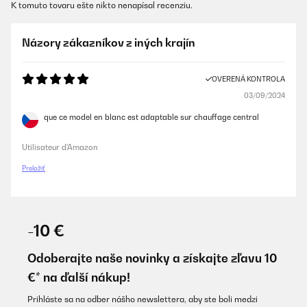
K tomuto tovaru ešte nikto nenapísal recenziu.
Názory zákazníkov z iných krajín
OVERENÁ KONTROLA
03/09/2024
que ce model en blanc est adaptable sur chauffage central
Utilisateur d'Amazon
Preložiť
-10 €
Odoberajte naše novinky a získajte zľavu 10
€* na ďalší nákup!
Prihláste sa na odber nášho newslettera, aby ste boli medzi