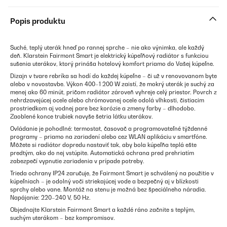
Popis produktu
Suché, teplý uterák hneď po rannej sprche – nie ako výnimka, ale každý
deň. Klarstein Fairmont Smart je elektrický kúpeľňový radiátor s funkciou
sušenia uterákov, ktorý prináša hotelový komfort priamo do Vašej kúpeľne.
Dizajn v tvare rebríka sa hodí do každej kúpeľne – či už v renovovanom byte
alebo v novostavbe. Výkon 400–1 200 W zaistí, že mokrý uterák je suchý za
menej ako 60 minút, pričom radiátor zároveň vyhreje celý priestor. Povrch z
nehrdzavejúcej ocele alebo chrómovanej ocele odolá vlhkosti, čistiacim
prostriedkom aj vodnej pare bez korózie a zmeny farby – dlhodobo.
Zaoblené konce trubiek navyše šetria látku uterákov.
Ovládanie je pohodlné: termostat, časovač a programovateľné týždenné
programy – priamo na zariadení alebo cez WLAN aplikáciu v smartfóne.
Môžete si radiátor dopredu nastaviť tak, aby bola kúpeľňa teplá ešte
predtým, ako do nej vstúpite. Automatická ochrana pred prehriatím
zabezpečí vypnutie zariadenia v prípade potreby.
Trieda ochrany IP24 zaručuje, že Fairmont Smart je schválený na použitie v
kúpeľniach – je odolný voči striekajúcej vode a bezpečný aj v blízkosti
sprchy alebo vane. Montáž na stenu je možná bez špeciálneho náradia.
Napájanie: 220–240 V, 50 Hz.
Objednajte Klarstein Fairmont Smart a každé ráno začnite s teplým,
suchým uterákom – bez kompromisov.