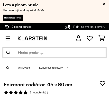
Leto v plnom prúde
Najhorúcejšie zľavy až do 55%
Nakupujte teraz
2 ročná záruka
14 dní na vrátenie tovaru
Ohrievače
Kúpeľňové radiátory
Fairmont radiátor, 45 x 80 cm
6 hodnotenia(-í)