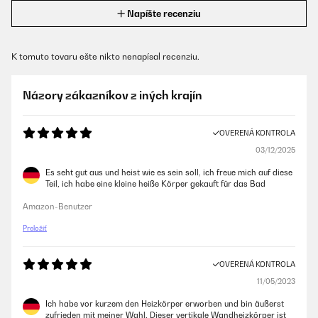
Napíšte recenziu
K tomuto tovaru ešte nikto nenapísal recenziu.
Názory zákazníkov z iných krajín
OVERENÁ KONTROLA
03/12/2025
Es seht gut aus und heist wie es sein soll, ich freue mich auf diese
Teil, ich habe eine kleine heiße Körper gekauft für das Bad
Amazon-Benutzer
Preložiť
OVERENÁ KONTROLA
11/05/2023
Ich habe vor kurzem den Heizkörper erworben und bin äußerst
zufrieden mit meiner Wahl. Dieser vertikale Wandheizkörper ist