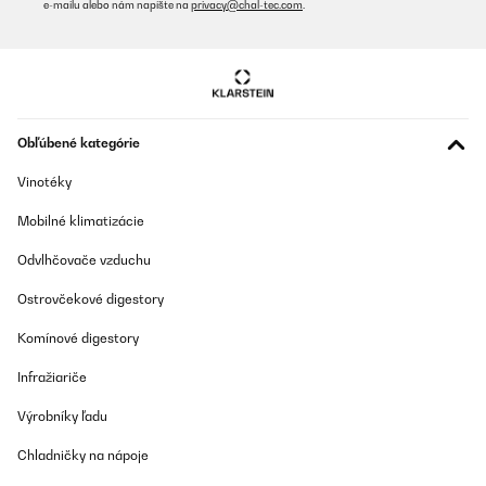
e-mailu alebo nám napíšte na
privacy@chal-tec.com
.
Lackierung ist Kratz und stoßfest.Angeschlossen ist der
Heizkörper relativ schnell.Klasse Ergänzung für unsere
Handtücher, nun haben diese einen passenden Platz zum
trocknen und sind immer schön vorgewärmt! ️
Amazon-Benutzer
Preložiť
Obľúbené kategórie
Vinotéky
OVERENÁ KONTROLA
12/04/2023
Mobilné klimatizácie
Gratamente sorprendida con el radiador. Lo primero, el envío fue
Odvlhčovače vzduchu
muy rápido, me dieron un rango de fechas y el primer día, ya lo
tenía en casa.Llegó muy bien embalado y protegido. Yo cogí el
tamaño más pequeño de 80x45, para colocarlo en un baño
Ostrovčekové digestory
pequeño, y es ligero y de calidad. Funciona de lujo, da buen calor
y es de bajo consumo. Justo lo que buscaba, estoy encantada.
Komínové digestory
Usuario/a de amazon
Infražiariče
Preložiť
Výrobníky ľadu
Chladničky na nápoje