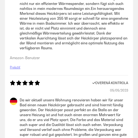
nicht nur ein effizienter Wärmespender, sondern fügt sich auch
nahtlos in mein modernes Raumdesign ein.Ein herausragendes
Merkmal dieses Heizkörpers ist seine Leistungsfähigkeit. Mit
einer Heizleistung von 355 W sorgt er schnell für eine angenehme
Wärme in mein Badezimmer. Ich war überrascht, wie effektiv er
ist, da er nicht viel Platz einnimmt und dennoch eine
gleichmäßige Wärmeverteilung gewährleistet. Dank der
vertikalen Ausrichtung lässt sich der Heizkörper platzsparend an
der Wand montieren und ermöglicht eine optimale Nutzung des
verfügbaren Raums.
Amazon-Benutzer
Preložiť
OVERENÁ KONTROLA
05/05/2023
Da wir aktuell unsere Wohnung renovieren haben wir für unser
Bad einen neuen Heizkörper gebraucht und sind hiermit fündig
geworden. Der Heizkörper passt perfekt an die Stelle an der
unsere Heizung ist und hat auch einen enormen Mehrwert für
uns, da er uns viel Platz spart. Die Farbe und das Material sind
auch super und die Qualität lässt sich auch sehen. Verpackung
und Versand verlief auch ohne Probleme, die Verpackung war
super robust und gut gepolstert. Im großen und ganzen eine gute