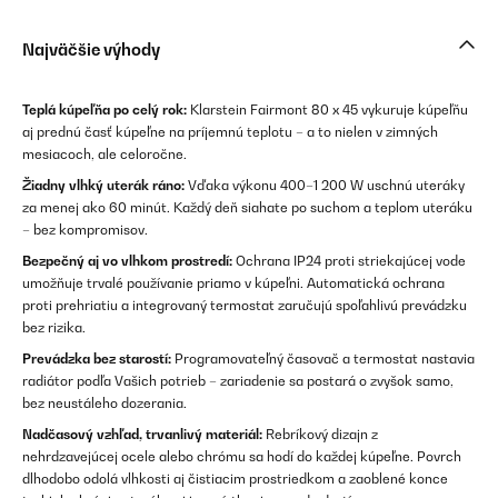
Najväčšie výhody
Teplá kúpeľňa po celý rok:
Klarstein Fairmont 80 x 45 vykuruje kúpeľňu
aj prednú časť kúpeľne na príjemnú teplotu – a to nielen v zimných
mesiacoch, ale celoročne.
Žiadny vlhký uterák ráno:
Vďaka výkonu 400–1 200 W uschnú uteráky
za menej ako 60 minút. Každý deň siahate po suchom a teplom uteráku
– bez kompromisov.
Bezpečný aj vo vlhkom prostredí:
Ochrana IP24 proti striekajúcej vode
umožňuje trvalé používanie priamo v kúpeľni. Automatická ochrana
proti prehriatiu a integrovaný termostat zaručujú spoľahlivú prevádzku
bez rizika.
Prevádzka bez starostí:
Programovateľný časovač a termostat nastavia
radiátor podľa Vašich potrieb – zariadenie sa postará o zvyšok samo,
bez neustáleho dozerania.
Nadčasový vzhľad, trvanlivý materiál:
Rebríkový dizajn z
nehrdzavejúcej ocele alebo chrómu sa hodí do každej kúpeľne. Povrch
dlhodobo odolá vlhkosti aj čistiacim prostriedkom a zaoblené konce