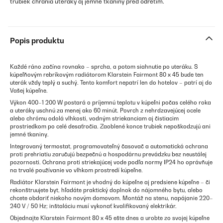
trubiek chránia uteráky aj jemné tkaniny pred odretím.
Popis produktu
Každé ráno začína rovnako – sprcha, a potom siahnutie po uteráku. S
kúpeľňovým rebríkovým radiátorom Klarstein Fairmont 80 x 45 bude ten
uterák vždy teplý a suchý. Tento komfort nepatrí len do hotelov – patrí aj do
Vašej kúpeľne.
Výkon 400–1 200 W postará o príjemnú teplotu v kúpeľni počas celého roka
a uteráky uschnú za menej ako 60 minút. Povrch z nehrdzavejúcej ocele
alebo chrómu odolá vlhkosti, vodným striekanciam aj čistiacim
prostriedkom po celé desaťročia. Zaoblené konce trubiek nepoškodzujú ani
jemné tkaniny.
Integrovaný termostat, programovateľný časovač a automatická ochrana
proti prehriatiu zaručujú bezpečnú a hospodárnu prevádzku bez neustálej
pozornosti. Ochrana proti striekajúcej vode podľa normy IP24 ho oprávňuje
na trvalé používanie vo vlhkom prostredí kúpeľne.
Radiátor Klarstein Fairmont je vhodný do kúpeľne aj predsiene kúpeľne – či
rekonštruujete byt, hľadáte praktický doplnok do nájomného bytu, alebo
chcete obdariť niekoho novým domovom. Montáž na stenu, napájanie 220–
240 V / 50 Hz; inštaláciu musí vykonať kvalifikovaný elektrikár.
Objednajte Klarstein Fairmont 80 x 45 ešte dnes a urobte zo svojej kúpeľne