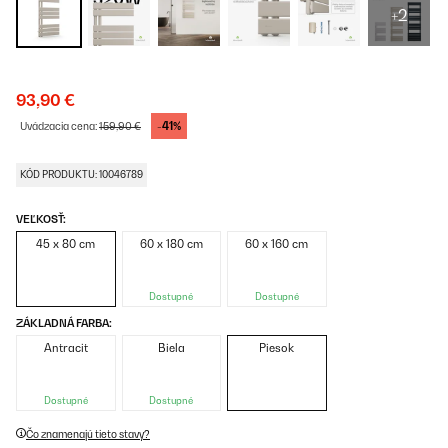
+2
93,90 €
-41%
Uvádzacia cena:
159,90 €
KÓD PRODUKTU: 10046789
VEĽKOSŤ:
45 x 80 cm
60 x 180 cm
60 x 160 cm
Dostupné
Dostupné
ZÁKLADNÁ FARBA:
Antracit
Biela
Piesok
Dostupné
Dostupné
Čo znamenajú tieto stavy?