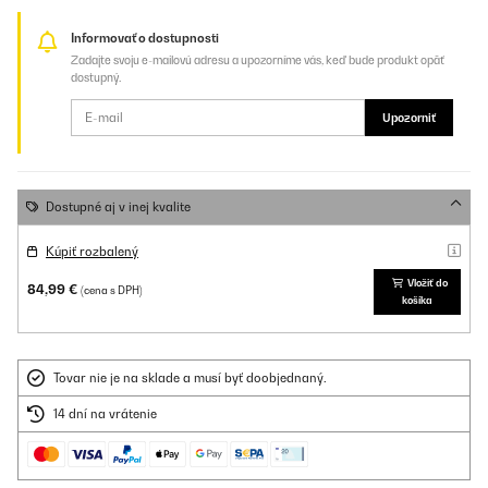
Informovať o dostupnosti
Zadajte svoju e-mailovú adresu a upozorníme vás, keď bude produkt opäť
dostupný.
Upozorniť
Dostupné aj v inej kvalite
Kúpiť rozbalený
Vložiť do
84,99 €
(cena s DPH)
košíka
Tovar nie je na sklade a musí byť doobjednaný.
14 dní na vrátenie