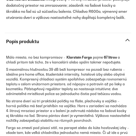
dodatočný priestor na zmrazovanie; zásobník na ľadové kocky a
škrabka na ľad sú už súčasťou balenia. Chladivo R600a, výmenný smer
otvárania dverí a výškovo nastaviteľné nohy dopĺňajú kompletný balík.
Popis produktu
Málo miesta, no bez kompromisov –
Klarstein Fargo
pojme
67 litrov
a
chladí pritom tak ticho, že v kancelárii alebo spálni takmer nepočujete.
S maximálnou hlučnosťou 39 dB beží kompresor na pozadí bez rušenia –
ideálne pre home office, študentské internáty, hotelové izby alebo obytné
vozidlá. Kompresný chladiaci systém spoľahlivo zabezpečuje rovnomernú
teplotu v celom vnútornom priestore, od nápojov a potravín až po lieky a
kozmetiku. Päťstupňový regulátor teploty sa nastavuje intuitívne; dve
odnímateľné mriežkové police sa jednoducho čistia pod tečúcou vodou.
Na strane dverí sú tri praktické poličky na fľaše, plechovky a vajíčka –
horná polička má šesť priehlbín na vajíčka. Hore v zariadení sa nachádza
4-litrový mraziaci priestor a v balení je zahrnutá nádoba na ľadové kocky
aj škrabka na ľad. Strana pántov dverí je vymeniteľná. Výškovo nastaviteľné
nožičky zabezpečujú stabilitu na rôznych povrchoch.
Fargo sa zmestí pod písací stôl, na parapet alebo do kúta hosťovskej izby –
všade tam, kde veľká chladnička jednoducho nemá miesto. Či už ide o prvú