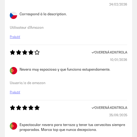
24/02/2026
Correspond à la description.
Utilisateur d'Amazon
Preložiť
OVERENÁ KONTROLA
10/01/2026
Nevera muy espaciosa y que funciona estupendamente.
Usuario/a de amazon
Preložiť
OVERENÁ KONTROLA
25/09/2025
Espectacular nevera para terraza y tener tus cervecitas siempre
preparadas. Marca top que nunca decepciona.