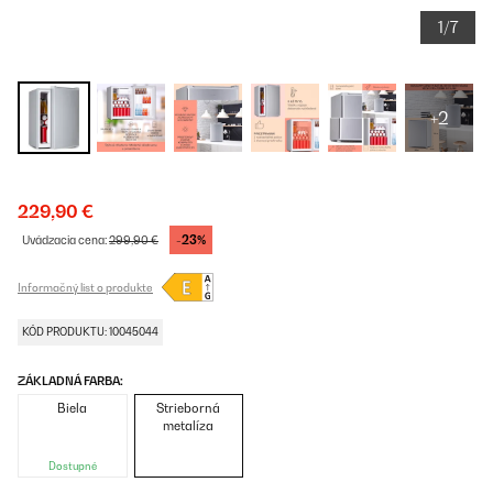
1/7
+2
229,90 €
-23%
Uvádzacia cena:
299,90 €
Informačný list o produkte
KÓD PRODUKTU: 10045044
ZÁKLADNÁ FARBA:
Biela
Strieborná
metalíza
Dostupné