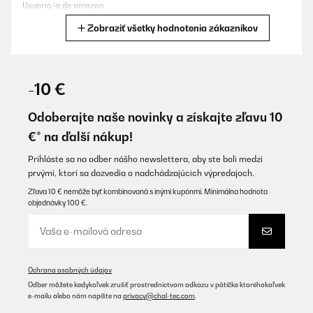
Usuario/a de amazon
Zobraziť všetky hodnotenia zákazníkov
Preložiť
OVERENÁ KONTROLA
30/05/2025
-10 €
l’articolo e’ buono, rispetta le aspettative. In realtà è arrivato
ammaccato ( e non credo per colpa del venditore ) ma il
Odoberajte naše novinky a získajte zľavu 10
venditore ha risolto il problema i qualche giorno.
€* na ďalší nákup!
Utente Amazon
Prihláste sa na odber nášho newslettera, aby ste boli medzi
Preložiť
prvými, ktorí sa dozvedia o nadchádzajúcich výpredajoch.
Zľava 10 € nemôže byť kombinovaná s inými kupónmi. Minimálna hodnota
objednávky 100 €.
OVERENÁ KONTROLA
30/05/2025
l'articolo e' buono, rispetta le aspettative. In realtà è arrivato
ammaccato ( e non credo per colpa del venditore ) ma il
venditore ha risolto il problema i qualche giorno.
Ochrana osobných údajov
Odber môžete kedykoľvek zrušiť prostredníctvom odkazu v pätičke ktoréhokoľvek
Utente Amazon
e-mailu alebo nám napíšte na
privacy@chal-tec.com
.
Preložiť