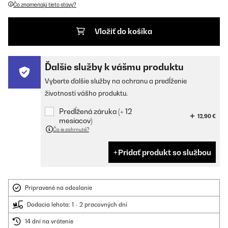
Čo znamenajú tieto stavy?
Vložiť do košíka
Ďalšie služby k vášmu produktu
Vyberte ďalšie služby na ochranu a predĺženie
životnosti vášho produktu.
Predĺžená záruka (+ 12
12,90 €
mesiacov)
Čo je zahrnuté?
Pridať produkt so službou
Pripravené na odoslanie
Dodacia lehota: 1 - 2 pracovných dní
14 dní na vrátenie