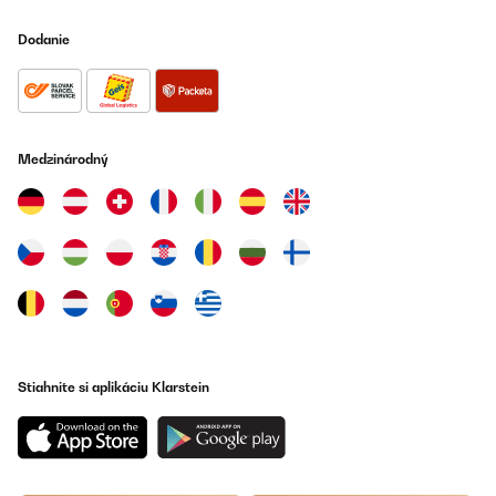
gefunden.
Dodanie
Amazon-Benutzer
Preložiť
OVERENÁ KONTROLA
21/10/2023
Medzinárodný
Macht was er soll, hat die Maße die wir brauchten! Also alles gut,
gerne wieder.
Amazon-Benutzer
Preložiť
OVERENÁ KONTROLA
02/08/2023
Stiahnite si aplikáciu Klarstein
Parto col dire che l’imballaggio è fatto bene, il frigo è arrivato
senza un graffio nonostante alcuni evidenti graffi e strappi sulla
parte esterna dello scatolone.Il prodotto è come uno se lo
aspetta. La scocca è ben rifinita, come le giunture e gli angolari
in materiale plastico. All’interno è spazioso e ci stanno dentro
anche più cose di quelle che ci si aspetta.A mio parere, è un