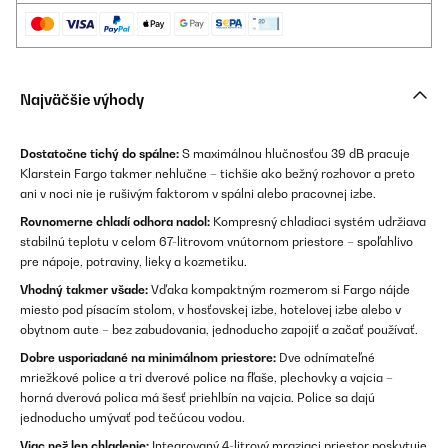
Najväčšie výhody
Dostatočne tichý do spálne:
S maximálnou hlučnosťou 39 dB pracuje
Klarstein Fargo takmer nehlučne – tichšie ako bežný rozhovor a preto
ani v noci nie je rušivým faktorom v spálni alebo pracovnej izbe.
Rovnomerne chladí odhora nadol:
Kompresný chladiaci systém udržiava
stabilnú teplotu v celom 67-litrovom vnútornom priestore – spoľahlivo
pre nápoje, potraviny, lieky a kozmetiku.
Vhodný takmer všade:
Vďaka kompaktným rozmerom si Fargo nájde
miesto pod písacím stolom, v hosťovskej izbe, hotelovej izbe alebo v
obytnom aute – bez zabudovania, jednoducho zapojiť a začať používať.
Dobre usporiadané na minimálnom priestore:
Dve odnímateľné
mriežkové police a tri dverové police na fľaše, plechovky a vajcia –
horná dverová polica má šesť priehlbín na vajcia. Police sa dajú
jednoducho umývať pod tečúcou vodou.
Viac než len chladenie:
Integrovaný 4-litrový mraziaci priestor poskytuje