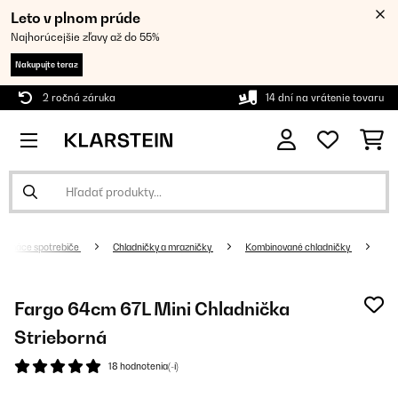
Leto v plnom prúde
Najhorúcejšie zľavy až do 55%
Nakupujte teraz
2 ročná záruka
14 dní na vrátenie tovaru
Domáce spotrebiče
Chladničky a mrazničky
Kombinované chladničky
Fargo 64cm 67L Mini Chladnička
Strieborná
18 hodnotenia(-í)