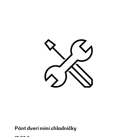
Pánt dverí mini chladničky
Pá