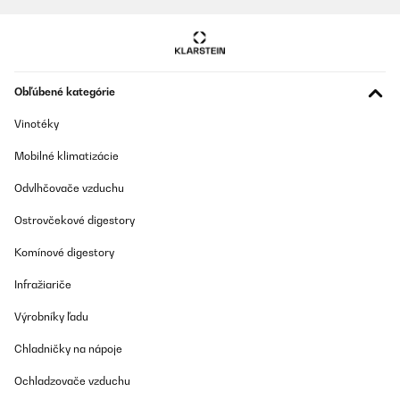
OVERENÁ KONTROLA
06/04/2025
Das ist wirklich nur zum kühlen und das Eisfach bringt nicht viel.
Obľúbené kategórie
Man muss für den Kühlschrank Aufbewarungsdosen kaufen weil
das sonst eine wenig Sinnvolle stapelei ist .Da gibt es mehr Platz.
Vinotéky
Amazon-Benutzer
Mobilné klimatizácie
Preložiť
Odvlhčovače vzduchu
OVERENÁ KONTROLA
Ostrovčekové digestory
16/12/2024
Komínové digestory
FUNCIONA EN LA CARAVANA MUY BIEN.-
Infražiariče
Usuario/a de amazon
Výrobníky ľadu
Preložiť
Chladničky na nápoje
Ochladzovače vzduchu
OVERENÁ KONTROLA