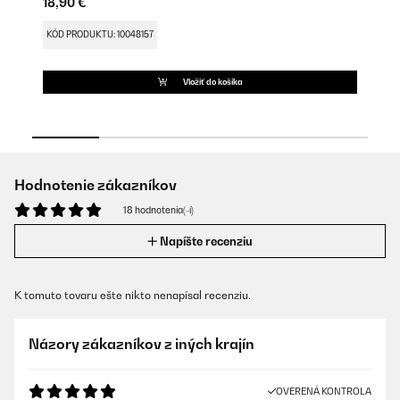
18,90 €
12
KÓD PRODUKTU: 10048157
KÓ
Vložiť do košíka
Hodnotenie zákazníkov
18 hodnotenia(-í)
Napíšte recenziu
K tomuto tovaru ešte nikto nenapísal recenziu.
Názory zákazníkov z iných krajín
OVERENÁ KONTROLA