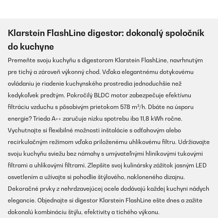
Klarstein FlashLine digestor: dokonalý spoločník
do kuchyne
Premeňte svoju kuchyňu s digestorom Klarstein FlashLine, navrhnutým
pre tichý a zároveň výkonný chod. Vďaka elegantnému dotykovému
ovládaniu je riadenie kuchynského prostredia jednoduchšie než
kedykoľvek predtým. Pokročilý BLDC motor zabezpečuje efektívnu
filtráciu vzduchu s pôsobivým prietokom 578 m³/h. Dbáte na úsporu
energie? Trieda A++ zaručuje nízku spotrebu iba 11,8 kWh ročne.
Vychutnajte si flexibilné možnosti inštalácie s odťahovým alebo
recirkulačným režimom vďaka priloženému uhlíkovému filtru. Udržiavajte
svoju kuchyňu sviežu bez námahy s umývateľnými hliníkovými tukovými
filtrami a uhlíkovými filtrami. Zlepšite svoj kulinársky zážitok jasným LED
osvetlením a užívajte si pohodlie štýlového, nakloneného dizajnu.
Dekoračné prvky z nehrdzavejúcej ocele dodávajú každej kuchyni nádych
elegancie. Objednajte si digestor Klarstein FlashLine ešte dnes a zažite
dokonalú kombináciu štýlu, efektivity a tichého výkonu.