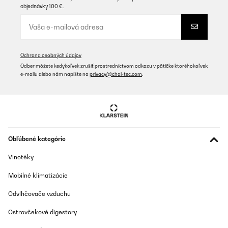
objednávky 100 €.
Ochrana osobných údajov
Odber môžete kedykoľvek zrušiť prostredníctvom odkazu v pätičke ktoréhokoľvek
e-mailu alebo nám napíšte na
privacy@chal-tec.com
.
Obľúbené kategórie
Vinotéky
Mobilné klimatizácie
Odvlhčovače vzduchu
Ostrovčekové digestory