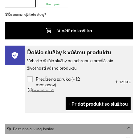
Dostupné
Čo znamenajú tieto stavy?
Vložiť do košíka
Ďalšie služby k vášmu produktu
Vyberte ďalšie služby na ochranu a predĺženie
životnosti vášho produktu.
Predĺžená záruka (+ 12
12,90 €
mesiacov)
Čo je zahrnuté?
Pridať produkt so službou
Dostupné aj v inej kvalite