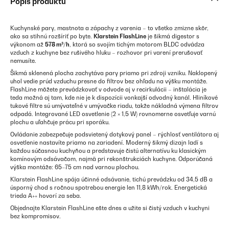
Popis produktu
Kuchynské pary, mastnota a zápachy z varenia – to všetko zmizne skôr,
ako sa stihnú rozšíriť po byte.
Klarstein FlashLine
je šikmá digestor s
výkonom až
578 m³/h
, ktorá so svojím tichým motorom BLDC odvádza
vzduch z kuchyne bez rušivého hluku – rozhovor pri varení prerušovať
nemusíte.
Šikmá sklenená plocha zachytáva pary priamo pri zdroji vzniku. Naklopený
uhol vedie prúd vzduchu presne do filtrov bez ohľadu na výšku montáže.
FlashLine môžete prevádzkovať v odvode aj v recirkulácii – inštalácia je
teda možná aj tam, kde nie je k dispozícii vonkajší odvodný kanál. Hliníkové
tukové filtre sú umývateľné v umývačke riadu, takže nákladná výmena filtrov
odpadá. Integrované LED osvetlenie (2 × 1,5 W) rovnomerne osvetľuje varnú
plochu a uľahčuje prácu pri sporáku.
Ovládanie zabezpečuje podsvietený dotykový panel – rýchlosť ventilátora aj
osvetlenie nastavíte priamo na zariadení. Moderný šikmý dizajn ladí s
každou súčasnou kuchyňou a predstavuje čistú alternatívu ku klasickým
komínovým odsávačom, najmä pri rekonštrukciách kuchyne. Odporúčaná
výška montáže: 65–75 cm nad varnou plochou.
Klarstein FlashLine spája účinné odsávanie, tichú prevádzku od 34,5 dB a
úsporný chod s ročnou spotrebou energie len 11,8 kWh/rok. Energetická
trieda A++ hovorí za seba.
Objednajte Klarstein FlashLine ešte dnes a užite si čistý vzduch v kuchyni
bez kompromisov.