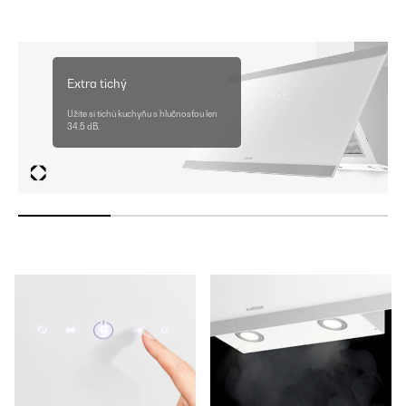
Extra tichý
Užite si tichú kuchyňu s hlučnosťou len
34,5 dB.