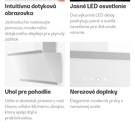
Intuitívna dotyková
Jasné LED osvetlenie
obrazovka
Dva výkonné LED diódy
poskytujú jasné a svetlé
Jednoducho nastavujte
osvetlenie pre dokonalé
pomocou moderného
varenie.
dotykového displeja pre plynulý
zážitok.
Uhol pre pohodlie
Nerezové doplnky
Užite si dostatok priestoru nad
Elegantné moderné prvky z
hlavou vďaka šikmému dizajnu,
nerezovej ocele.
ktorý spája štýl s
praktickosťou.