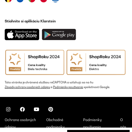
Stiahnite si aplikáciu Klarstein
Táto stránka je chránená službou reCAPTCHA a vzťahujú sa na ňu
Zásady ochrany osobných údajov
a
Podmienky používania
spoločnosti Google.
Ochrana osobných
Obchodné
Podmienky
O
údajov
podmienky
používania
nás