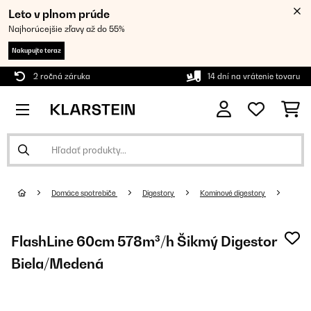
Leto v plnom prúde
Najhorúcejšie zľavy až do 55%
Nakupujte teraz
2 ročná záruka
14 dní na vrátenie tovaru
Domáce spotrebiče
Digestory
Komínové digestory
FlashLine 60cm 578m³/h Šikmý Digestor
Biela/Medená