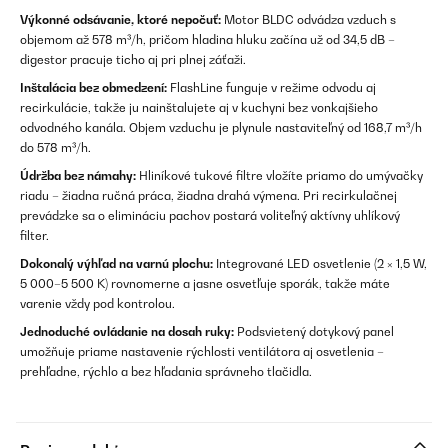
Výkonné odsávanie, ktoré nepočuť:
Motor BLDC odvádza vzduch s
objemom až 578 m³/h, pričom hladina hluku začína už od 34,5 dB –
digestor pracuje ticho aj pri plnej záťaži.
Inštalácia bez obmedzení:
FlashLine funguje v režime odvodu aj
recirkulácie, takže ju nainštalujete aj v kuchyni bez vonkajšieho
odvodného kanála. Objem vzduchu je plynule nastaviteľný od 168,7 m³/h
do 578 m³/h.
Údržba bez námahy:
Hliníkové tukové filtre vložíte priamo do umývačky
riadu – žiadna ručná práca, žiadna drahá výmena. Pri recirkulačnej
prevádzke sa o elimináciu pachov postará voliteľný aktívny uhlíkový
filter.
Dokonalý výhľad na varnú plochu:
Integrované LED osvetlenie (2 × 1,5 W,
5 000–5 500 K) rovnomerne a jasne osvetľuje sporák, takže máte
varenie vždy pod kontrolou.
Jednoduché ovládanie na dosah ruky:
Podsvietený dotykový panel
umožňuje priame nastavenie rýchlosti ventilátora aj osvetlenia –
prehľadne, rýchlo a bez hľadania správneho tlačidla.