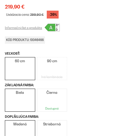
219,90 €
-26%
Uvádzacia cena:
299,90 €
Informačný list o produkte
KÓD PRODUKTU: 10046466
VEĽKOSŤ:
60 cm
90 cm
Iná kombinácia
ZÁKLADNÁ FARBA:
Biela
Čierna
Dostupné
DOPLŇUJÚCA FARBA:
Medená
Strieborná