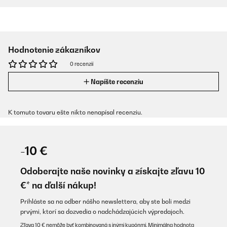
Hodnotenie zákazníkov
0 recenzií
Napíšte recenziu
K tomuto tovaru ešte nikto nenapísal recenziu.
-10 €
Odoberajte naše novinky a získajte zľavu 10
€* na ďalší nákup!
Prihláste sa na odber nášho newslettera, aby ste boli medzi
prvými, ktorí sa dozvedia o nadchádzajúcich výpredajoch.
Zľava 10 € nemôže byť kombinovaná s inými kupónmi. Minimálna hodnota