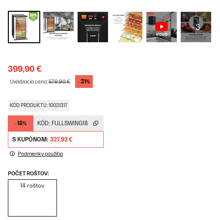
+3
399,90 €
-31%
Uvádzacia cena:
579,90 €
KÓD PRODUKTU: 10031317
-18%
KÓD:
FULLSWING18
S KUPÓNOM:
327,92 €
Podmienky použitia
POČET ROŠTOV:
14 roštov