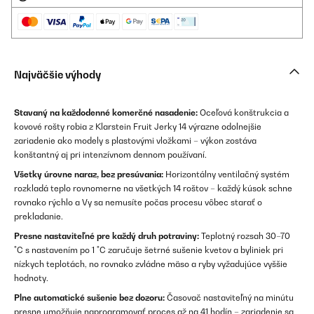
Najväčšie výhody
Stavaný na každodenné komerčné nasadenie:
Oceľová konštrukcia a
kovové rošty robia z Klarstein Fruit Jerky 14 výrazne odolnejšie
zariadenie ako modely s plastovými vložkami – výkon zostáva
konštantný aj pri intenzívnom dennom používaní.
Všetky úrovne naraz, bez presúvania:
Horizontálny ventilačný systém
rozkladá teplo rovnomerne na všetkých 14 roštov – každý kúsok schne
rovnako rýchlo a Vy sa nemusíte počas procesu vôbec starať o
prekladanie.
Presne nastaviteľné pre každý druh potraviny:
Teplotný rozsah 30–70
°C s nastavením po 1 °C zaručuje šetrné sušenie kvetov a byliniek pri
nízkych teplotách, no rovnako zvládne mäso a ryby vyžadujúce vyššie
hodnoty.
Plne automatické sušenie bez dozoru:
Časovač nastaviteľný na minútu
presne umožňuje naprogramovať proces až na 41 hodín – zariadenie sa