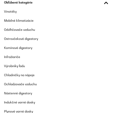
Obľúbené kategórie
Utente Amazon
Vinotéky
Preložiť
Mobilné klimatizácie
OVERENÁ KONTROLA
Odvlhčovače vzduchu
23/09/2021
Ostrovčekové digestory
Faible encombrement, appareil volumineux bien sûr mais rapport
efficacité taille très avantageux. Utilisation : légumes divers (de la
Komínové digestory
tomate cerise au champignons) et herbes aromatiques. Idéal
pour les provisions....
Infražiariče
Utilisateur d'Amazon
Výrobníky ľadu
Preložiť
Chladničky na nápoje
Ochladzovače vzduchu
OVERENÁ KONTROLA
23/09/2021
Nástenné digestory
Faible encombrement, appareil volumineux bien sûr mais rapport
efficacité taille très avantageux. Utilisation : légumes divers (de la
Indukčné varné dosky
tomate cerise au champignons) et herbes aromatiques. Idéal
pour les provisions....
Plynové varné dosky