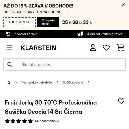
AŽ DO 18 % ZĽAVA V OBCHODE!
OBROVSKÉ ZĽAVY LEN 24 HODÍN!
Nakupujte
25
38
32
FULLSWING18
H
M
S
teraz
2 ročná záruka
14 dní na vrátenie tovaru
Kuchynské spotrebiče
Sušičky ovocia
Fruit Jerky 30-70°C Profesionálna
Sušička Ovocia 14 Sít Čierna
60 hodnotenia(-í)