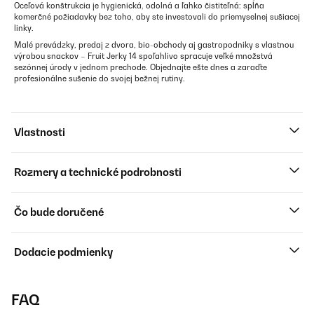
Oceľová konštrukcia je hygienická, odolná a ľahko čistiteľná: spĺňa
komerčné požiadavky bez toho, aby ste investovali do priemyselnej sušiacej
linky.
Malé prevádzky, predaj z dvora, bio-obchody aj gastropodniky s vlastnou
výrobou snackov – Fruit Jerky 14 spoľahlivo spracuje veľké množstvá
sezónnej úrody v jednom prechode. Objednajte ešte dnes a zaraďte
profesionálne sušenie do svojej bežnej rutiny.
Vlastnosti
Rozmery a technické podrobnosti
Čo bude doručené
Dodacie podmienky
FAQ