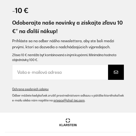
27/10/2022
-10 €
Ist nun in Costa Rica erfolgreich zum Trocknen von Mango im
Einsatz.
Odoberajte naše novinky a získajte zľavu 10
€* na ďalší nákup!
Amazon-Benutzer
Preložiť
Prihláste sa na odber nášho newslettera, aby ste boli medzi
prvými, ktorí sa dozvedia o nadchádzajúcich výpredajoch.
Zľava 10 € nemôže byť kombinovaná s inými kupónmi. Minimálna hodnota
OVERENÁ KONTROLA
objednávky 100 €.
11/08/2022
Ich kann es jedem empfehlen der große Mengen zur dörren hat.
Passt sehr viel rein, ist auch schnell und leicht zum reinigen. Bin
total begeistert
Ochrana osobných údajov
Amazon-Benutzer
Odber môžete kedykoľvek zrušiť prostredníctvom odkazu v pätičke ktoréhokoľvek
e-mailu alebo nám napíšte na
privacy@chal-tec.com
.
Preložiť
OVERENÁ KONTROLA
11/12/2021
Mi piace, un prodotto magnifico.