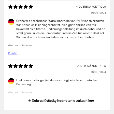
OVERENÁ KONTROLA
01/08/2024
Größe wie beschrieben Ware innerhalb von 24 Stunden erhalten.
Wir haben es kurz eingeschaltet. also ganz ehrlich von mir
bekommt es 5 Sterne. Bedienungsanleitung ist auch dabei und da
steht genau auch die Temperatur und die Zeit für welche Obst ect.
Wir würden noch mal nachdem wir es ausprobiert haben.
Amazon-Benutzer
Preložiť
OVERENÁ KONTROLA
18/06/2024
Funktioniert sehr gut (ist der erste Tag) sehr leise . Einfache
Bedienung.
Amazon-Benutzer
Zobraziť všetky hodnotenia zákazníkov
Preložiť
OVERENÁ KONTROLA