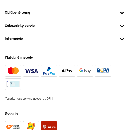
Utilisateur d'Amazon
Obľúbené témy
Preložiť
Zákaznícky servis
OVERENÁ KONTROLA
14/06/2021
Informácie
super ding
Platobné metódy
Amazon-Benutzer
Preložiť
OVERENÁ KONTROLA
21/12/2020
pour le séchage alimentaire, je suis à 90 % satisfais du produit
* Všetky naše ceny sú uvedené s DPH.
Utilisateur d'Amazon
Dodanie
Preložiť