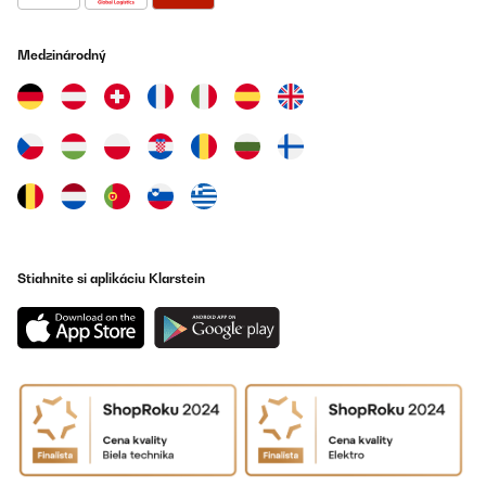
OVERENÁ KONTROLA
21/12/2020
Medzinárodný
pour le séchage alimentaire, je suis à 90 % satisfais du produit
Utilisateur d'Amazon
Preložiť
OVERENÁ KONTROLA
17/12/2020
Tolles Gerät, eignet sich hervorragend zum trocknen von Pilzen.
Stiahnite si aplikáciu Klarstein
Amazon-Benutzer
Preložiť
OVERENÁ KONTROLA
16/10/2020
il prodotto rispecchia le sue caratteristiche , facile da usare , la