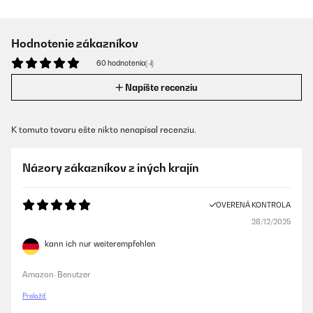
Hodnotenie zákazníkov
60 hodnotenia(-í)
Napíšte recenziu
K tomuto tovaru ešte nikto nenapísal recenziu.
Názory zákazníkov z iných krajín
OVERENÁ KONTROLA
28/12/2025
kann ich nur weiterempfehlen
Amazon-Benutzer
Preložiť