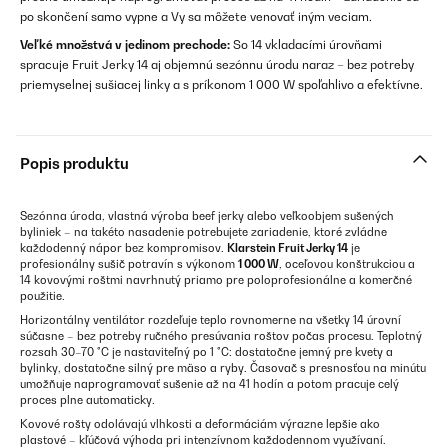
po skončení samo vypne a Vy sa môžete venovať iným veciam.
Veľké množstvá v jedinom prechode:
So 14 vkladacími úrovňami
spracuje Fruit Jerky 14 aj objemnú sezónnu úrodu naraz – bez potreby
priemyselnej sušiacej linky a s príkonom 1 000 W spoľahlivo a efektívne.
Popis produktu
Sezónna úroda, vlastná výroba beef jerky alebo veľkoobjem sušených
byliniek – na takéto nasadenie potrebujete zariadenie, ktoré zvládne
každodenný nápor bez kompromisov.
Klarstein Fruit Jerky 14
je
profesionálny sušič potravín s výkonom
1 000 W
, oceľovou konštrukciou a
14 kovovými roštmi navrhnutý priamo pre poloprofesionálne a komerčné
použitie.
Horizontálny ventilátor rozdeľuje teplo rovnomerne na všetky 14 úrovní
súčasne – bez potreby ručného presúvania roštov počas procesu. Teplotný
rozsah 30–70 °C je nastaviteľný po 1 °C: dostatočne jemný pre kvety a
bylinky, dostatočne silný pre mäso a ryby. Časovač s presnosťou na minútu
umožňuje naprogramovať sušenie až na 41 hodín a potom pracuje celý
proces plne automaticky.
Kovové rošty odolávajú vlhkosti a deformáciám výrazne lepšie ako
plastové – kľúčová výhoda pri intenzívnom každodennom využívaní.