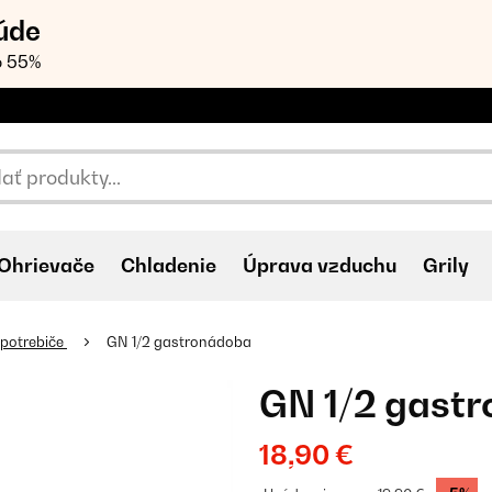
úde
o 55%
Ohrievače
Chladenie
Úprava vzduchu
Grily
spotrebiče
GN 1/2 gastronádoba
GN 1/2 gast
18,90 €