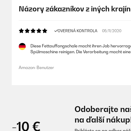
Názory zákazníkov z iných krajín
OVERENÁ KONTROLA
05/11/2020
Diese Fettauffangschale macht ihren Job hervorragen
Spülmaschine reinigen. Die Verarbeitung macht eine
Amazon-Benutzer
Odoberajte naš
na ďalší nákup
-10 €
Prihláste sa na odber náš