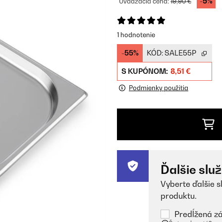
-5%
Uvádzacia cena:
19,90 €
1 hodnotenie
-55%
KÓD:
SALE55P
S KUPÓNOM:
8,51 €
Podmienky použitia
Ďalšie slu
Vyberte ďalšie s
produktu.
Predĺžená zá