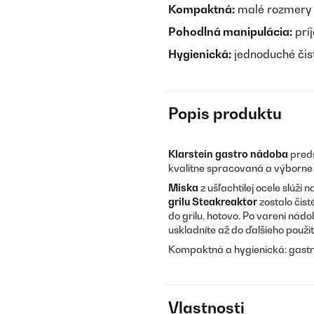
Kompaktná:
malé rozmery
Pohodlná manipulácia:
prí
Hygienická:
jednoduché čis
Popis produktu
Klarstein gastro nádoba
preds
kvalitne spracovaná a výborne
Miska
z ušľachtilej ocele slúž
grilu
Steakreaktor
zostalo čist
do grilu, hotovo. Po varení nád
uskladníte až do ďalšieho použi
Kompaktná a hygienická: gastr
Vlastnosti