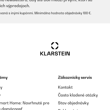
ich výpredajoch.
vaná s inými kupónmi. Minimálna hodnota objednávky 100 €.
témy
Zákaznícky servis
ay
Kontakt
y
Často kladené otázky
Smart Home: Navrhnuté pre
Stav objednávky
nú domácnosť