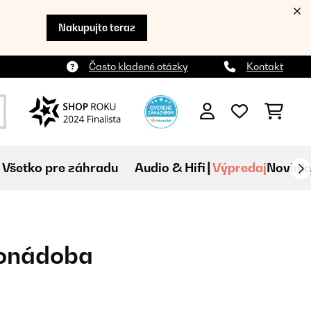
Nakupujte teraz
Často kladené otázky
Kontakt
Všetko pre záhradu
Audio & Hifi
Výpredaj
Novink
ronádoba