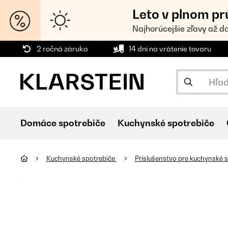
Leto v plnom pr
Najhorúcejšie zľavy až d
2 ročná záruka
14 dní na vrátenie tovaru
Domáce spotrebiče
Kuchynské spotrebiče
Kuchynské spotrebiče
Príslušenstvo pre kuchynské 