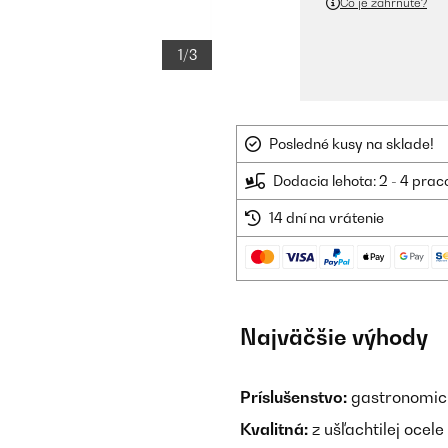
Čo je zahrnuté?
1/3
Posledné kusy na sklade!
Dodacia lehota: 2 - 4 prac
14 dní na vrátenie
Najväčšie výhody
Príslušenstvo:
gastronomick
Kvalitná:
z ušľachtilej ocele