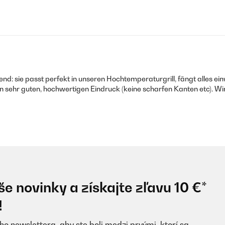
d: sie passt perfekt in unseren Hochtemperaturgrill, fängt alles ein
n sehr guten, hochwertigen Eindruck (keine scharfen Kanten etc). Wi
e novinky a získajte zľavu 10 €*
!
ho newslettera, aby ste boli medzi prvými, ktorí sa