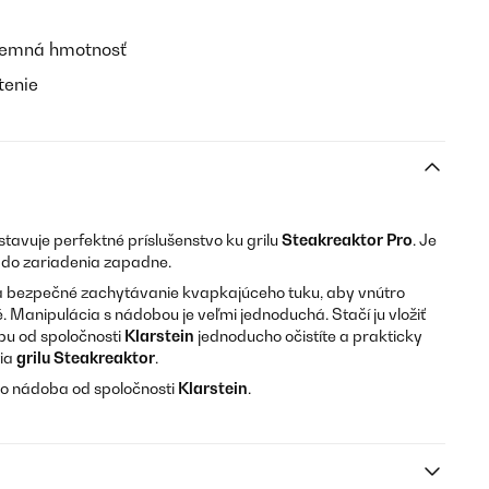
jemná hmotnosť
tenie
tavuje perfektné príslušenstvo ku grilu
Steakreaktor Pro
. Je
 do zariadenia zapadne.
i na bezpečné zachytávanie kvapkajúceho tuku, aby vnútro
é. Manipulácia s nádobou je veľmi jednoduchá. Stačí ju vložiť
obu od spoločnosti
Klarstein
jednoducho očistíte a prakticky
tia
grilu Steakreaktor
.
o nádoba od spoločnosti
Klarstein
.