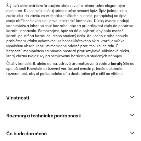
Štýlová
sklenená karafa
zaujme nielen svojím mimoriadne elegantným
dizajnom. K dispozícii má aj odnímateľný ovocný špíz. Špíz jednoducho
zaskrutkuj do závitu vo vrchnáku z ušľachtilej ocele, ponapichuj na špíz
svoje obľúbené ovocie a upevni praktickú koncovku. Kúsky ovocia dodajú
vode sviežu a lahodnú chuť bez toho, aby sa pri nalievaní vody do pohárov
karafa upchávala. Samozrejme, špíz sa dá aj vybrať, aby bolo možné
karafu použiť na horúci čaj alebo studený džús. Ani jedno z toho nebude
problémom vďaka vyhotoveniu z borosilikátového skla, ktoré je vďaka
vysokému obsahu bóru mimoriadne odolné proti teplu aj chladu. O
bezpečnú manipuláciu sa navyše postará protišmyková silikónová rúčka,
ktorý chráni tvoje ruky pri servírovaní horúcich a studených nápojov.
Či už v kancelárii, alebo doma: zdravá aromatizovaná voda z
karafy
Sile od
spoločnosti
Klarstein
s rôznymi variáciami ovocia prináša dokonalú
rozmanitosť, aby si počas celého dňa dostatočne pil a cítil sa vitálne.
Vlastnosti
Rozmery a technické podrobnosti
Čo bude doručené