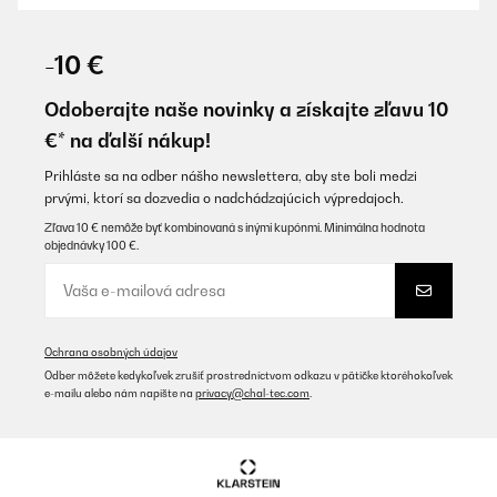
OVERENÁ KONTROLA
01/11/2025
-10 €
für Heiß- und Kaltgetränke gleichermaßen geeignet. Tropffreier
Ausguss. Klare Kaufempfehlung
Odoberajte naše novinky a získajte zľavu 10
€* na ďalší nákup!
Amazon-Benutzer
Preložiť
Prihláste sa na odber nášho newslettera, aby ste boli medzi
prvými, ktorí sa dozvedia o nadchádzajúcich výpredajoch.
Zľava 10 € nemôže byť kombinovaná s inými kupónmi. Minimálna hodnota
OVERENÁ KONTROLA
objednávky 100 €.
13/10/2025
Es una jarra estupenda. Muy comoda y fácil de limpiar
Usuario/a de amazon
Ochrana osobných údajov
Preložiť
Odber môžete kedykoľvek zrušiť prostredníctvom odkazu v pätičke ktoréhokoľvek
e-mailu alebo nám napíšte na
privacy@chal-tec.com
.
OVERENÁ KONTROLA
29/07/2025
Magnífica jarra para combinar agua con frutas. Rapidez en el