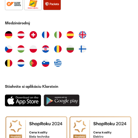
Utente Amazon
Preložiť
Medzinárodný
OVERENÁ KONTROLA
18/05/2024
Die Karaffe ist nicht schwer. Der Rund oben gerundet, so dass ich
vermute, dass sie dadurch stabiler und werter wirkt oder ist. Der
Gummiring ist gut angebracht, dadurch griffsicher. Deckel gut
verarbeitet. Sie passt in der Breite gerade noch in die Tür des
Kühlschranks, 1mm steht sie auf dem Rand des Faches. Klarstein
hat Humor oder ein merkwürdiges Vertrauen zur Lieferfirma. Sie
schieben den Klarsteinkarton in einen Umkarton, ohne weitere
Isoliering an den Seiten. Der äußere Karton war natürlich leicht
beschädigt - Der Klarsteinkarton war unter zerfetzt, die Karaffe
Stiahnite si aplikáciu Klarstein
aber heil! Da ich sie mir geschenkt habe war das mit dem Karton
egal, wusste ja, dass ich sie nicht bei Amazon Wearhouse gekauft
habe!
Amazon-Benutzer
Preložiť
OVERENÁ KONTROLA