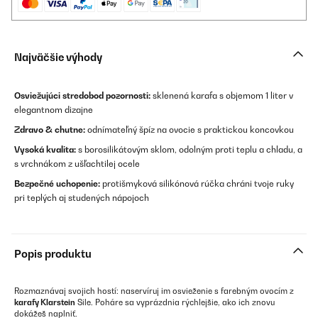
Najväčšie výhody
Osviežujúci stredobod pozornosti:
sklenená karafa s objemom 1 liter v
elegantnom dizajne
Zdravo & chutne:
odnímateľný špíz na ovocie s praktickou koncovkou
Vysoká kvalita:
s borosilikátovým sklom, odolným proti teplu a chladu, a
s vrchnákom z ušľachtilej ocele
Bezpečné uchopenie:
protišmyková silikónová rúčka chráni tvoje ruky
pri teplých aj studených nápojoch
Popis produktu
Rozmaznávaj svojich hostí: naservíruj im osvieženie s farebným ovocím z
karafy Klarstein
Sile. Poháre sa vyprázdnia rýchlejšie, ako ich znovu
dokážeš naplniť.