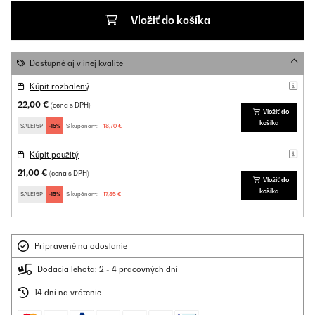
Vložiť do košíka
Dostupné aj v inej kvalite
Kúpiť rozbalený
22,00 €
(cena s DPH)
Vložiť do
košíka
SALE15P
-15%
S kupónom:
18,70 €
Kúpiť použitý
21,00 €
(cena s DPH)
Vložiť do
košíka
SALE15P
-15%
S kupónom:
17,85 €
Pripravené na odoslanie
Dodacia lehota: 2 - 4 pracovných dní
14 dní na vrátenie