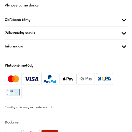
Plynové varné dosky
OVERENÁ KONTROLA
Obľúbené témy
17/07/2024
Ich kaufe diese Karaffe zum dritten Mal, weil sie schon 2 mal zu
Zákaznícky servis
Bruch gegangen ist. Das beweist zwar, dass sie nicht unbedingt
sehr stabil ist, Glas eben - aber auch, dass ich nicht ohne kann.
Denn sie ist super stilvoll und sehr schön! Der abdrehbare Stab in
Informácie
der Mitte eignet sich perfekt für Obst oder Minze im Wasser. Das
Gummi-„Band“ erleichtert das Greifen und lässt sich für die
Spülmaschine auch abnehmen. Ich trinke deutlich mehr dank
dieser schönen Karaffe!
Platobné metódy
Amazon-Benutzer
Preložiť
OVERENÁ KONTROLA
04/06/2024
* Všetky naše ceny sú uvedené s DPH.
La usiamo per acqua aromatizzata con limone e menta lasciata
in frigorifero. E' bella e funzionale. Ho dovuto tagliare il tappo in
Dodanie
altezza perché non entrava nello scompartimento nella porta del
frigo.