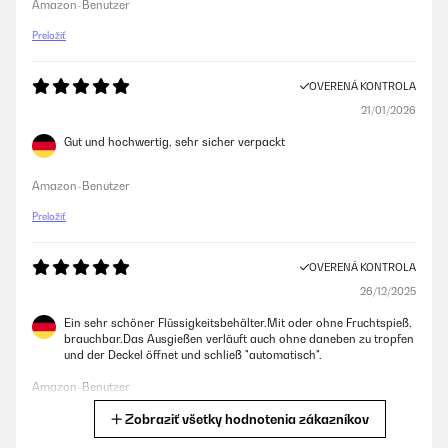
Amazon-Benutzer
Preložiť
OVERENÁ KONTROLA
21/01/2026
Gut und hochwertig, sehr sicher verpackt
Amazon-Benutzer
Preložiť
OVERENÁ KONTROLA
26/12/2025
Ein sehr schöner Flüssigkeitsbehälter.Mit oder ohne Fruchtspieß,
brauchbar.Das Ausgießen verläuft auch ohne daneben zu tropfen
und der Deckel öffnet und schließ "automatisch".
Amazon-Benutzer
Zobraziť všetky hodnotenia zákazníkov
Preložiť