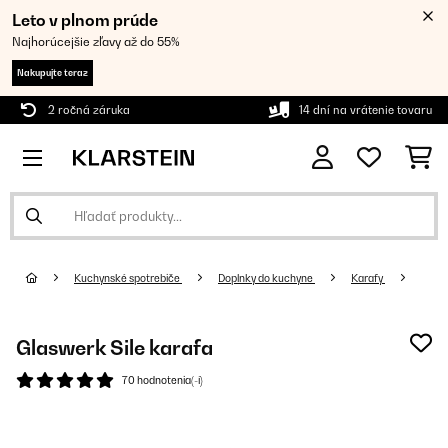
Leto v plnom prúde
Najhorúcejšie zľavy až do 55%
Nakupujte teraz
2 ročná záruka
14 dní na vrátenie tovaru
Kuchynské spotrebiče
Doplnky do kuchyne
Karafy
Glaswerk Sile karafa
70 hodnotenia(-í)