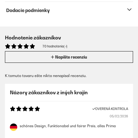
Dodacie podmienky
Hodnotenie zákazníkov
70 hodnotenia(-í)
Napíšte recenziu
K tomuto tovaru ešte nikto nenapísal recenziu.
Názory zákazníkov z iných krajín
OVERENÁ KONTROLA
05/02/2026
schönes Design, Funktionabel und fairer Preis, alles Prima