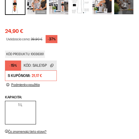
+2
24,90 €
-37%
Uvádzacia cena:
39,90 €
KÓD PRODUKTU: 10036361
-15%
KÓD:
SALE15P
S KUPÓNOM:
21,17 €
Podmienky použitia
KAPACITA:
1 L
Čo znamenajú tieto stavy?