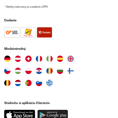
Preložiť
* Všetky naše ceny sú uvedené s DPH.
OVERENÁ KONTROLA
Dodanie
30/12/2024
Très bonne prise en main, seul bémol c’est le nettoyage qui n’est
pas pratique...
Utilisateur d'Amazon
Medzinárodný
Preložiť
OVERENÁ KONTROLA
09/12/2024
J’utilise ce produit depuis déjà un petit moment facile, l’entretien
facile l’utilisation nous avons pris ce produit parce qu’aujourd’hui
nous n’avons plus de jardin donc nous faisons ça à la maison et
c’est un bon produit je le recommande
Utilisateur d'Amazon
Stiahnite si aplikáciu Klarstein
Preložiť