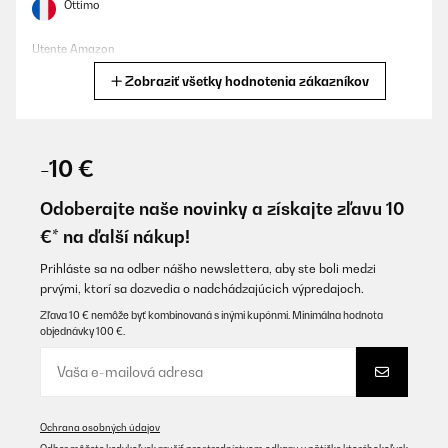
Ottimo
Utente Amazon
Zobraziť všetky hodnotenia zákazníkov
Preložiť
OVERENÁ KONTROLA
14/11/2025
-10 €
Top,rasche Lieferung, gerne wieder, thx
Odoberajte naše novinky a získajte zľavu 10
Amazon-Benutzer
€* na ďalší nákup!
Preložiť
Prihláste sa na odber nášho newslettera, aby ste boli medzi
prvými, ktorí sa dozvedia o nadchádzajúcich výpredajoch.
OVERENÁ KONTROLA
Zľava 10 € nemôže byť kombinovaná s inými kupónmi. Minimálna hodnota
objednávky 100 €.
09/10/2025
super Teil, gut zu Reinigen,gerne wieder
Amazon-Benutzer
Ochrana osobných údajov
Preložiť