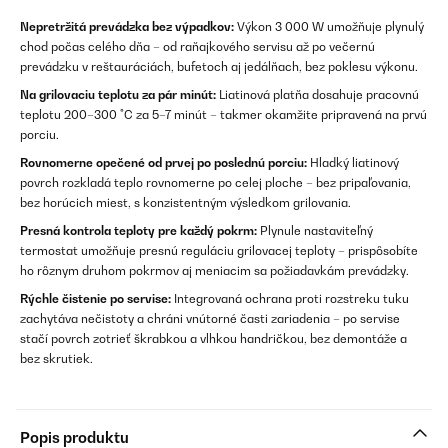
Nepretržitá prevádzka bez výpadkov:
Výkon 3 000 W umožňuje plynulý
chod počas celého dňa – od raňajkového servisu až po večernú
prevádzku v reštauráciách, bufetoch aj jedálňach, bez poklesu výkonu.
Na grilovaciu teplotu za pár minút:
Liatinová platňa dosahuje pracovnú
teplotu 200–300 °C za 5–7 minút – takmer okamžite pripravená na prvú
porciu.
Rovnomerne opečené od prvej po poslednú porciu:
Hladký liatinový
povrch rozkladá teplo rovnomerne po celej ploche – bez pripaľovania,
bez horúcich miest, s konzistentným výsledkom grilovania.
Presná kontrola teploty pre každý pokrm:
Plynule nastaviteľný
termostat umožňuje presnú reguláciu grilovacej teploty – prispôsobíte
ho rôznym druhom pokrmov aj meniacim sa požiadavkám prevádzky.
Rýchle čistenie po servise:
Integrovaná ochrana proti rozstreku tuku
zachytáva nečistoty a chráni vnútorné časti zariadenia – po servise
stačí povrch zotrieť škrabkou a vlhkou handričkou, bez demontáže a
bez skrutiek.
Popis produktu