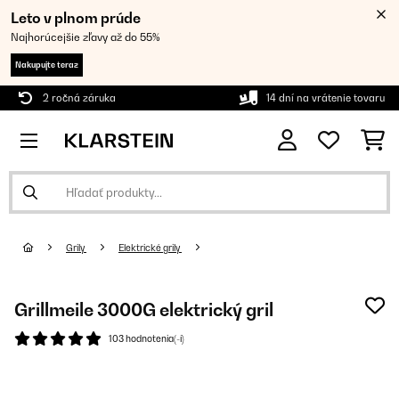
Leto v plnom prúde
Najhorúcejšie zľavy až do 55%
Nakupujte teraz
2 ročná záruka
14 dní na vrátenie tovaru
Grily
Elektrické grily
Grillmeile 3000G elektrický gril
103 hodnotenia(-í)