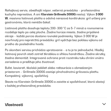
Raňajkový servis, obedňajší nápor, večerná prevádzka – profesionálna
kuchyňa neprestáva. A ani
Klarstein Grillmeile 3000G
nestojí. Výkon
3 000
W
, masívna liatinová platňa a odolná nerezová konštrukcia: gril určený pre
gastronómiu, ktorá nemôže čakať.
Liatinová platňa dosahuje teplotu 200–300 °C za 5–7 minút a rovnomerne
rozdeľuje teplo po celej ploche. Žiadne horúce miesta, žiadne pripálené
okraje – každá porcia dostane rovnaké podmienky. Výkon 3 000 W je
navrhnutý pre nepretržitú prevádzku: gril vydržuje bez poklesu výkonu od
prvého do posledného hosťa.
Po skončení servisu prichádza upratovanie – a tu je to jednoduché. Hladký
liatinový povrch stačí zotrieť škrabkou a vlhkou handričkou. Žiadne skrutky,
žiadna demontáž. Integrovaná ochrana proti rozstreku tuku chráni vnútro
zariadenia a predlžuje jeho životnosť.
Bufet, kaviareň, školská jedáleň alebo reštaurácia s obmedzeným
priestorom – Grillmeile 3000G zastúpi plnohodnotnú grilovaciu platňu.
Kompaktný, výkonný, spoľahlivý.
Stavte na Klarstein Grillmeile 3000G a zaistite si spoľahlivosť, ktorá obstojí
v každej profesionálnej prevádzke.
Vlastnosti