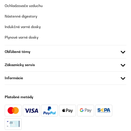
Société sérieuse, Merci
Ochladzovače vzduchu
Nástenné digestory
Raymond
Preložiť
Indukčné varné dosky
Plynové varné dosky
OVERENÁ KONTROLA
17/02/2025
Obľúbené témy
Funziona molto bene, ho potuto cuocere 5 bistecconi
contemporaneamente.
Zákaznícky servis
Utente Amazon
Informácie
Preložiť
OVERENÁ KONTROLA
Platobné metódy
31/01/2025
Hat genau den Zweck erfüllt! Preis Leistung ok!
Amazon-Benutzer