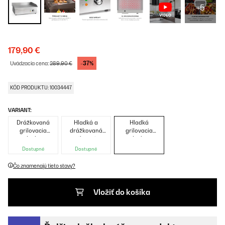
+5
179,90 €
-37%
Uvádzacia cena:
289,90 €
KÓD PRODUKTU: 10034447
VARIANT:
Drážkovaná
Hladká a
Hladká
grilovacia
drážkovaná
grilovacia
doska
grilovacia
doska
doska
Dostupné
Dostupné
Čo znamenajú tieto stavy?
Vložiť do košíka