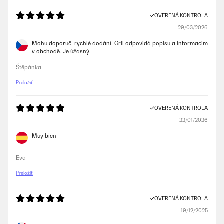
OVERENÁ KONTROLA
29/03/2026
Mohu doporuč, rychlé dodání. Gril odpovídá popisu a informacím
v obchodě. Je úžasný.
Štěpánka
Preložiť
OVERENÁ KONTROLA
22/01/2026
Muy bien
Eva
Preložiť
OVERENÁ KONTROLA
19/12/2025