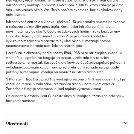
Keď teploty večer klesnú, nemusíte ísť dovnútra. Klarstein Heat Guru je
infračervený vonkajší ohrievač s výkonom 2 000 W, ktorý zahreje priamo
Vás – nie vzduch okolo Vás. Teplo pocítite okamžite, bez akejkoľvek doby
nahrievania.
Infračervené žiarenie s vlnovou dĺžkou 2–10 μm preniká priamo do tkaniva
a spôsobuje okamžitý pocit tepla. Keramická infračervená lampa je
navrhnutá na viac ako 10 000 prevádzkových hodín – roky bez výmeny
žiarovky. Tepelný ochranný štít zabraňuje priamemu kontaktu s
vykurovacím telesom a nastaviteľný uhol sklonu umožňuje presné
nasmerovanie žiarenia tam, kde ho potrebujete.
Heat Guru je chránený podľa normy IP44/IP65 pred striekajúcou vodou a
vlhkosťou – spoľahlivo funguje na terase, v záhrade či v exteriéri
reštaurácie. Termostat, časovač a diaľkový ovládač zabezpečujú pohodlné
ovládanie, automatická ochrana pred prehriatím zariadenie v prípade
potreby samo vypne. Vhodný na montáž na strop alebo stenu.
S Klarstein Heat Guru predĺžite vonkajšiu sezónu o 4–6 mesiacov – či už pri
večeri na terase, v záhradnej reštaurácii alebo v hotelovom exteriéri.
Zariadenie funguje celoročne, aj keď teploty výrazne klesnú.
Objednajte Klarstein Heat Guru ešte dnes a užívajte si terasu po celý rok –
bez kompromisov.
Vlastnosti