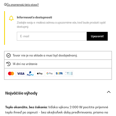
Čo znamenajú tieto stavy?
Informovať o dostupnosti
Zadajte svoju e-mailovú adresu a upozorníme vás, keď bude produkt opäť
dostupný.
Upozorniť
Tovar nie je na sklade a musí byť doobjednaný.
14 dní na vrátenie
Najväčšie výhody
Teplo okamžite, bez čakania:
Vďaka výkonu 2 000 W pocítite príjemné
teplo ihneď po zapnutí – bez akejkoľvek doby predhrievania, priamo na