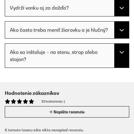
Vydrží vonku aj za dažďa?
Ako často treba meniť žiarovku a je hlučný?
Ako sa inštaluje – na stenu, strop alebo
stojan?
Hodnotenie zákazníkov
33 hodnotenia(-í)
Napíšte recenziu
K tomuto tovaru ešte nikto nenapísal recenziu.