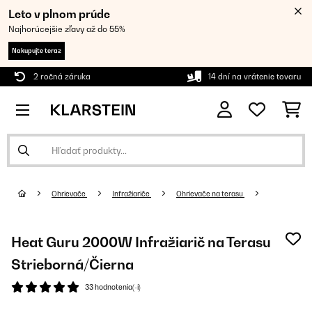
Leto v plnom prúde
Najhorúcejšie zľavy až do 55%
Nakupujte teraz
2 ročná záruka
14 dní na vrátenie tovaru
Ohrievače
Infražiariče
Ohrievače na terasu
Heat Guru 2000W Infražiarič na Terasu​
Strieborná/Čierna
33 hodnotenia(-í)