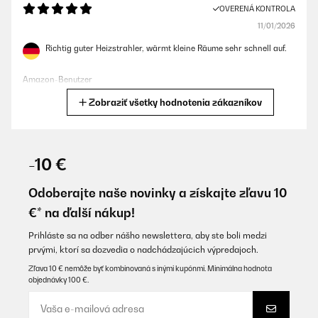
OVERENÁ KONTROLA
11/01/2026
Richtig guter Heizstrahler, wärmt kleine Räume sehr schnell auf.
Amazon-Benutzer
Zobraziť všetky hodnotenia zákazníkov
Preložiť
OVERENÁ KONTROLA
04/01/2026
-10 €
Sehr gute Qualität
Odoberajte naše novinky a získajte zľavu 10
Amazon-Benutzer
€* na ďalší nákup!
Preložiť
Prihláste sa na odber nášho newslettera, aby ste boli medzi
prvými, ktorí sa dozvedia o nadchádzajúcich výpredajoch.
OVERENÁ KONTROLA
Zľava 10 € nemôže byť kombinovaná s inými kupónmi. Minimálna hodnota
objednávky 100 €.
06/12/2025
Era da tempo che cercavo una colonna elettrica per casa che
soddisfasse le esigenze di caldo per tutta la famiglia e con