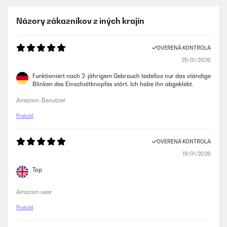
Názory zákazníkov z iných krajín
OVERENÁ KONTROLA
29/01/2026
Funktioniert nach 2-jährigem Gebrauch tadellos nur das ständige
Blinken des Einschaltknopfes stört. Ich habe ihn abgeklebt.
Amazon-Benutzer
Preložiť
OVERENÁ KONTROLA
19/01/2026
Top
Amazon user
Preložiť