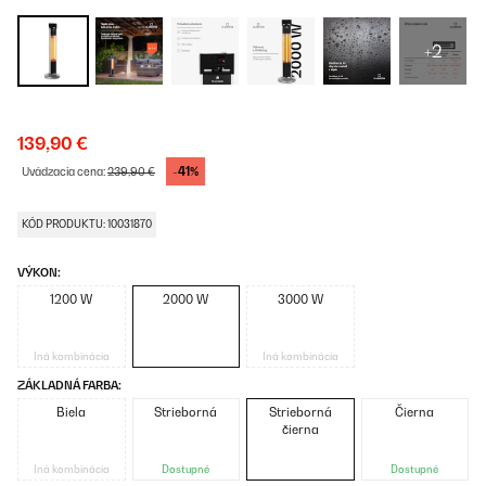
+2
139,90 €
-41%
Uvádzacia cena:
239,90 €
KÓD PRODUKTU: 10031870
VÝKON:
1200 W
2000 W
3000 W
Iná kombinácia
Iná kombinácia
ZÁKLADNÁ FARBA:
Biela
Strieborná
Strieborná
Čierna
čierna
Iná kombinácia
Dostupné
Dostupné