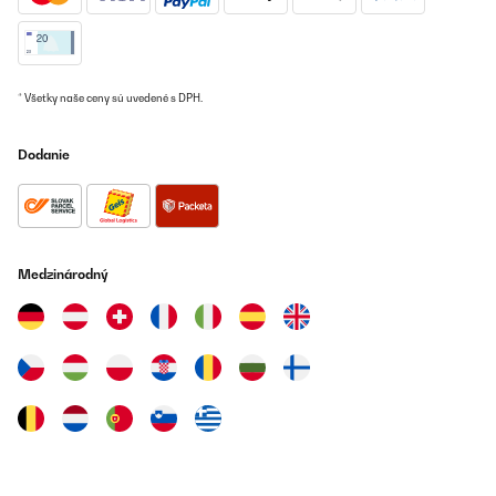
Utente Amazon
Preložiť
* Všetky naše ceny sú uvedené s DPH.
OVERENÁ KONTROLA
24/11/2025
Dodanie
Macht was es soll, für die Übergangszeit oder den kurzen Einsatz
gut zu gebrauchen.
Amazon-Benutzer
Preložiť
Medzinárodný
OVERENÁ KONTROLA
14/11/2025
Der Artikel wurde sehr schnell geliefert, war sehr gut verpackt,
der Karton war ohne Beschädigung. Das Aufbauen war relativ
schnell gemacht, alles Erforderliche war enthalten. Das Gerät
wirkt hochwertig, das Oszillieren hat was. Die Wärmeleistung mit
2000W ist für eine rundum verglaste Terrasse mit ca. 25qm ( kein
geschlossener Wintergarten) nicht ausreichend. Haben einen
zweiten bestellt, der genauso gut und schnell geliefert wurde. Nun
wird es warm.