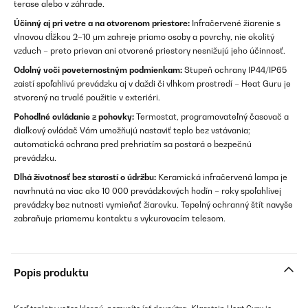
terase alebo v záhrade.
Účinný aj pri vetre a na otvorenom priestore:
Infračervené žiarenie s
vlnovou dĺžkou 2–10 μm zahreje priamo osoby a povrchy, nie okolitý
vzduch – preto prievan ani otvorené priestory nesnižujú jeho účinnosť.
Odolný voči poveternostným podmienkam:
Stupeň ochrany IP44/IP65
zaistí spoľahlivú prevádzku aj v daždi či vlhkom prostredí – Heat Guru je
stvorený na trvalé použitie v exteriéri.
Pohodlné ovládanie z pohovky:
Termostat, programovateľný časovač a
diaľkový ovládač Vám umožňujú nastaviť teplo bez vstávania;
automatická ochrana pred prehriatím sa postará o bezpečnú
prevádzku.
Dlhá životnosť bez starostí o údržbu:
Keramická infračervená lampa je
navrhnutá na viac ako 10 000 prevádzkových hodín – roky spoľahlivej
prevádzky bez nutnosti vymieňať žiarovku. Tepelný ochranný štít navyše
zabraňuje priamemu kontaktu s vykurovacím telesom.
Popis produktu