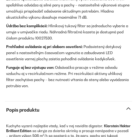
spoľahlivo odvádza aj silné pary a pachy – nastaviteľné výkonové stupne
umožňujú prispôsobiť odsávanie aktuálnym potrebám. Hladina
akustického výkonu dosahuje maximálne 71 dB.
Údržba bez komplikácií:
Hliníkový tukový filter sa jednoducho vyberie a
umyje v umývačke riadu. Náhradná filtračná kazeta je dostupná pod
číslom produktu 10027530.
Prehľadné ovládanie aj pri slabom osvetlení:
Podsvietený dotykový
panel s nastaviteľným časovačom vypnutia a zabudované LED
osvetlenie varnej plochy zaistia pohodlné ovládanie kedykoľvek.
Funguje aj bez výstupu von:
Odsávačka pracuje v režime odvodu
vzduchu aj v recirkulačnom režime. Pri recirkulácii aktívny uhlíkový
filter zachytáva pachy – bez nutnosti vŕtania do steny alebo vyvádzania
potrubia von.
Popis produktu
Kuchyňa vyzerá najlepšie vtedy, keď v nej nevidíte digestor.
Klarstein Hektor
Brilliant Edition
sa ukryje za dvierka skrinky a pracuje nenápadne v pozadí
– pričom výkon 506 m³/h sa postará o to, že pary, pachy ani tukové