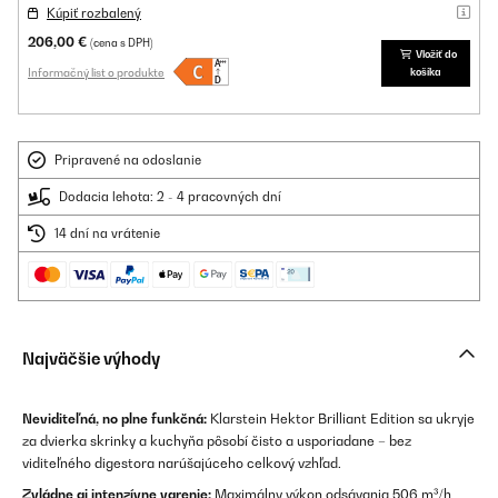
Kúpiť rozbalený
206,00 €
(cena s DPH)
Vložiť do
Informačný list o produkte
košíka
Pripravené na odoslanie
Dodacia lehota: 2 - 4 pracovných dní
14 dní na vrátenie
Najväčšie výhody
Neviditeľná, no plne funkčná:
Klarstein Hektor Brilliant Edition sa ukryje
za dvierka skrinky a kuchyňa pôsobí čisto a usporiadane – bez
viditeľného digestora narúšajúceho celkový vzhľad.
Zvládne aj intenzívne varenie:
Maximálny výkon odsávania 506 m³/h