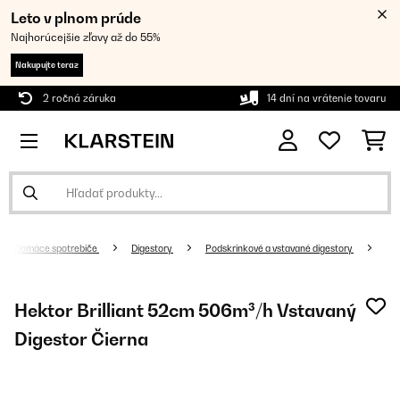
Leto v plnom prúde
Najhorúcejšie zľavy až do 55%
Nakupujte teraz
2 ročná záruka
14 dní na vrátenie tovaru
Domáce spotrebiče
Digestory
Podskrinkové a vstavané digestory
Hektor Brilliant 52cm 506m³/h Vstavaný
Digestor Čierna