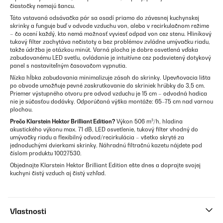
čiastočky nemajú šancu.
Táto vstavaná odsávačka pár sa osadí priamo do závesnej kuchynskej
skrinky a funguje buď v odvode vzduchu von, alebo v recirkulačnom režime
– čo ocení každý, kto nemá možnosť vyviesť odpad von cez stenu. Hliníkový
tukový filter zachytáva nečistoty a bez problémov zvládne umývačku riadu,
takže údržba je otázkou minút. Varná plocha je dobre osvetlená vďaka
zabudovanému LED svetlu, ovládanie je intuitívne cez podsvietený dotykový
panel s nastaviteľným časovačom vypnutia.
Nízka hĺbka zabudovania minimalizuje zásah do skrinky. Upevňovacia lišta
po obvode umožňuje pevné zaskrutkovanie do skriniek hrúbky do 3,5 cm.
Priemer výstupného otvoru pre odvod vzduchu je 15 cm – odvodná hadica
nie je súčasťou dodávky. Odporúčaná výška montáže: 65–75 cm nad varnou
plochou.
Prečo Klarstein Hektor Brilliant Edition?
Výkon 506 m³/h, hladina
akustického výkonu max. 71 dB, LED osvetlenie, tukový filter vhodný do
umývačky riadu a flexibilný odvod/recirkulácia – všetko skryté za
jednoduchými dvierkami skrinky. Náhradnú filtračnú kazetu nájdete pod
číslom produktu 10027530.
Objednajte Klarstein Hektor Brilliant Edition ešte dnes a doprajte svojej
kuchyni čistý vzduch aj čistý vzhľad.
Vlastnosti