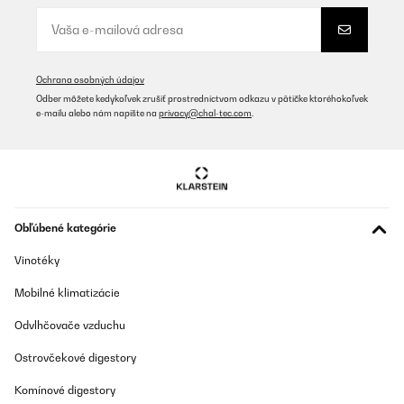
Ochrana osobných údajov
Odber môžete kedykoľvek zrušiť prostredníctvom odkazu v pätičke ktoréhokoľvek
e-mailu alebo nám napíšte na
privacy@chal-tec.com
.
Obľúbené kategórie
Vinotéky
Mobilné klimatizácie
Odvlhčovače vzduchu
Ostrovčekové digestory
Komínové digestory