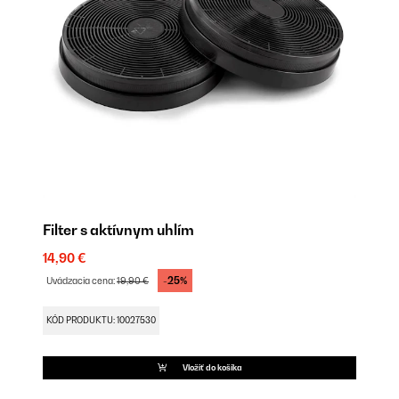
Filter s aktívnym uhlím
14,90 €
-25%
Uvádzacia cena:
19,90 €
KÓD PRODUKTU: 10027530
Vložiť do košíka