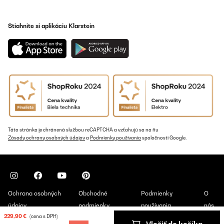
Stiahnite si aplikáciu Klarstein
Táto stránka je chránená službou reCAPTCHA a vzťahujú sa na ňu
Zásady ochrany osobných údajov
a
Podmienky používania
spoločnosti Google.
Ochrana osobných
Obchodné
Podmienky
O
údajov
podmienky
používania
nás
229,90 €
(cena s DPH)