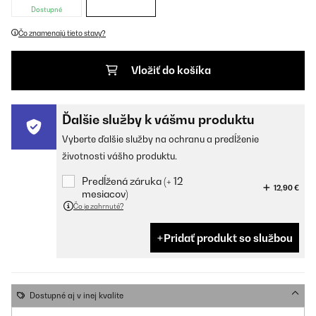
Dostupné
Čo znamenajú tieto stavy?
Vložiť do košíka
Ďalšie služby k vášmu produktu
Vyberte ďalšie služby na ochranu a predĺženie
životnosti vášho produktu.
Predĺžená záruka (+ 12
12,90 €
mesiacov)
Čo je zahrnuté?
Pridať produkt so službou
Dostupné aj v inej kvalite