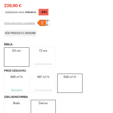
229,90 €
-34%
Uvádzacia cena:
349,90 €
Informačný list o produkte
KÓD PRODUKTU: 10035186
ŠÍRKA:
52 cm
72 cm
Iná kombinácia
PRÚD VZDUCHU:
466 m³/h
467 m³/h
506 m³/h
Dostupné
Iná kombinácia
ZÁKLADNÁ FARBA:
Biela
Čierna