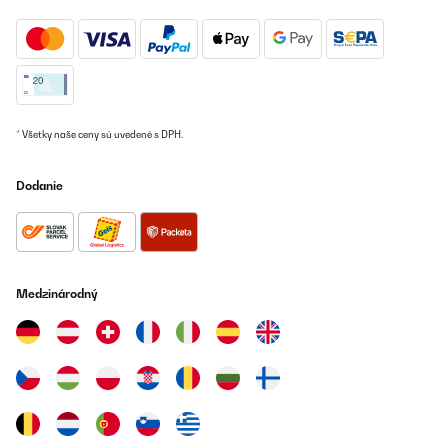
* Všetky naše ceny sú uvedené s DPH.
Dodanie
Medzinárodný