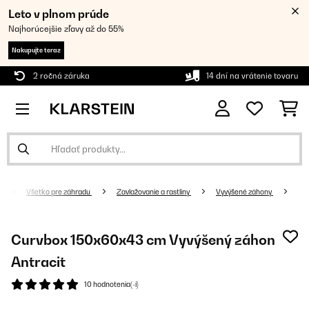
Leto v plnom prúde
Najhorúcejšie zľavy až do 55%
Nakupujte teraz
2 ročná záruka
14 dní na vrátenie tovaru
Všetko pre záhradu
Zavlažovanie a rastliny
Vyvýšené záhony
Curvbox 150x60x43 cm Vyvýšený záhon
Antracit
10 hodnotenia(-í)