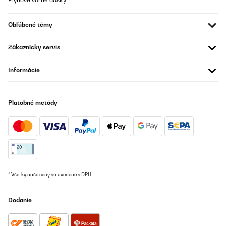
panels out.It's repetitive work but not hard.Panel to panel and
washers & bolts in the joining holes.I did them finger tight
everywhere to start with.Once it was all together I went round
Obľúbené témy
with the electric screwdriver in one hand a a little spanner in the
other to tighten everything up.It looks great in my eyes, it's very
good value for money, the available different sizes to suit your
Zákaznícky servis
garden space.Once in place I started to fill it with the cheap
Council compost available at the recycling centre. The top layers
will have better quality compost for the plants to grow in.The
Informácie
three semi circular planters will eventually sit in front of a fence
that will hide the air source heat pump.I am delighted with the
planters.
Platobné metódy
Amazon user
Preložiť
OVERENÁ KONTROLA
13/03/2025
* Všetky naše ceny sú uvedené s DPH.
La forme m à plu. Je l ai acheté. Très bon produit mais attention
aux coupures. Pas rouleau de protection mettre sur le dessus de
la tôle. Potager monté. J'ai acheté 2 grands potagers en tôle
chez un autre vendeur sur Amazon , ce ruban était inclu dans le
Dodanie
paquet.
Utilisateur d'Amazon