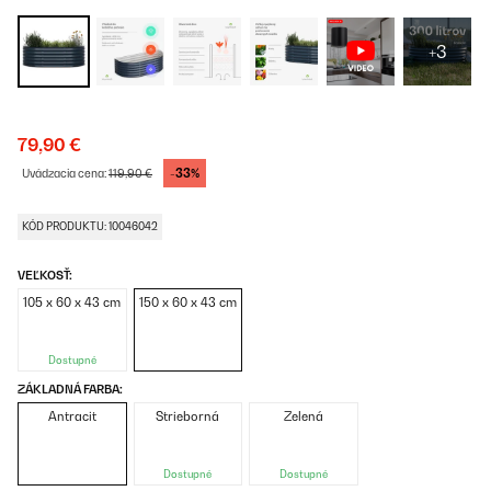
+3
79,90 €
-33%
Uvádzacia cena:
119,90 €
KÓD PRODUKTU: 10046042
VEĽKOSŤ:
105 x 60 x 43 cm
150 x 60 x 43 cm
Dostupné
ZÁKLADNÁ FARBA:
Antracit
Strieborná
Zelená
Dostupné
Dostupné