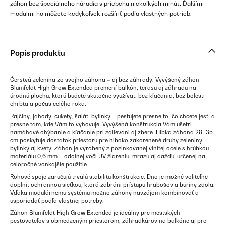
záhon bez špeciálneho náradia v priebehu niekoľkých minút. Ďalšími
modulmi ho môžete kedykoľvek rozšíriť podľa vlastných potrieb.
Popis produktu
Čerstvá zelenina zo svojho záhona – aj bez záhrady. Vyvýšený záhon
Blumfeldt High Grow Extended premení balkón, terasu aj záhradu na
úrodnú plochu, ktorú budete skutočne využívať: bez kľačania, bez bolesti
chrbta a počas celého roka.
Rajčiny, jahody, cukety, šalát, bylinky – pestujete presne to, čo chcete jesť, a
presne tam, kde Vám to vyhovuje. Vyvýšená konštrukcia Vám ušetrí
namáhavé ohýbanie a kľačanie pri zalievaní aj zbere. Hĺbka záhona 28–35
cm poskytuje dostatok priestoru pre hlboko zakorenené druhy zeleniny,
bylinky aj kvety. Záhon je vyrobený z pozinkovanej vlnitej ocele s hrúbkou
materiálu 0,6 mm – odolnej voči UV žiareniu, mrazu aj dažďu, určenej na
celoročné vonkajšie použitie.
Rohové spoje zaručujú trvalú stabilitu konštrukcie. Dno je možné voliteľne
doplniť ochrannou sieťkou, ktorá zabráni prístupu hrabošov a buriny zdola.
Vďaka modulárnemu systému možno záhony navzájom kombinovať a
usporiadať podľa vlastnej potreby.
Záhon Blumfeldt High Grow Extended je ideálny pre mestských
pestovateľov s obmedzeným priestorom, záhradkárov na balkóne aj pre