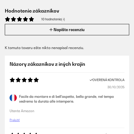
Hodnotenie zákazníkov
10 hodnotenia(-í)
Napíšte recenziu
K tomuto tovaru ešte nikto nenapísal recenziu.
Názory zákazníkov z iných krajín
OVERENÁ KONTROLA
30/10/2025
Facile da montare e di bell'aspetto, bella grande, nel tempo
vedremo la durata alle intemperie.
Utente Amazon
Preložiť