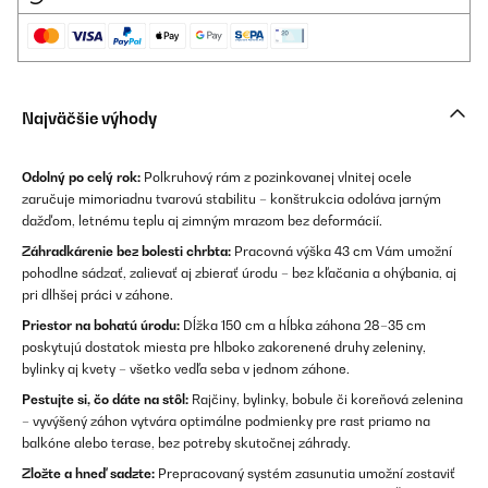
Najväčšie výhody
Odolný po celý rok:
Polkruhový rám z pozinkovanej vlnitej ocele
zaručuje mimoriadnu tvarovú stabilitu – konštrukcia odoláva jarným
dažďom, letnému teplu aj zimným mrazom bez deformácií.
Záhradkárenie bez bolesti chrbta:
Pracovná výška 43 cm Vám umožní
pohodlne sádzať, zalievať aj zbierať úrodu – bez kľačania a ohýbania, aj
pri dlhšej práci v záhone.
Priestor na bohatú úrodu:
Dĺžka 150 cm a hĺbka záhona 28–35 cm
poskytujú dostatok miesta pre hlboko zakorenené druhy zeleniny,
bylinky aj kvety – všetko vedľa seba v jednom záhone.
Pestujte si, čo dáte na stôl:
Rajčiny, bylinky, bobule či koreňová zelenina
– vyvýšený záhon vytvára optimálne podmienky pre rast priamo na
balkóne alebo terase, bez potreby skutočnej záhrady.
Zložte a hneď sadzte:
Prepracovaný systém zasunutia umožní zostaviť