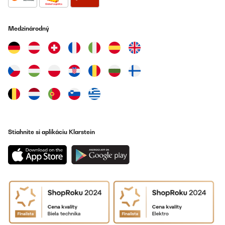
Preložiť
Medzinárodný
OVERENÁ KONTROLA
26/03/2022
Tolles, schickes Hochbeet. Leider ist innen eine superdünne
Plastikfolie, die mühsam entfernt werden muss. Das dauerte bei
uns länger, als das Hochbeet aufzubauen …
Amazon-Benutzer
Preložiť
Stiahnite si aplikáciu Klarstein