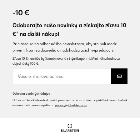
OVERENÁ KONTROLA
06/06/2025
-10 €
Gute Qualität gute Aufbauanleitung.sind voll und ganz zufrieden.
Odoberajte naše novinky a získajte zľavu 10
Amazon-Benutzer
€* na ďalší nákup!
Preložiť
Prihláste sa na odber nášho newslettera, aby ste boli medzi
prvými, ktorí sa dozvedia o nadchádzajúcich výpredajoch.
OVERENÁ KONTROLA
Zľava 10 € nemôže byť kombinovaná s inými kupónmi. Minimálna hodnota
objednávky 100 €.
20/05/2025
Das Hochbeet ist sehr stabil und macht einen hochwertigen
Eindruck! Gerne wieder
Amazon-Benutzer
Ochrana osobných údajov
Preložiť
Odber môžete kedykoľvek zrušiť prostredníctvom odkazu v pätičke ktoréhokoľvek
e-mailu alebo nám napíšte na
privacy@chal-tec.com
.
OVERENÁ KONTROLA
06/05/2025
War schnell zusammengebaut. Der Aufbau ergibt sich von selbst.