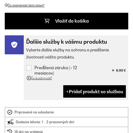
Čo znamenajú tieto stavy?
Vložiť do košíka
Ďalšie služby k vášmu produktu
Vyberte ďalšie služby na ochranu a predĺženie
životnosti vášho produktu.
Predĺžená záruka (+ 12
6,90 €
mesiacov)
Čo je zahrnuté?
Pridať produkt so službou
Pripravené na odoslanie
Dodacia lehota: 1 - 2 pracovných dní
14 dní na vrátenie