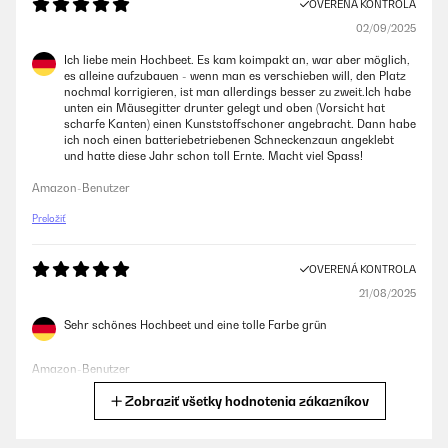
OVERENÁ KONTROLA
02/09/2025
Ich liebe mein Hochbeet. Es kam koimpakt an, war aber möglich,
es alleine aufzubauen - wenn man es verschieben will, den Platz
nochmal korrigieren, ist man allerdings besser zu zweit.Ich habe
unten ein Mäusegitter drunter gelegt und oben (Vorsicht hat
scharfe Kanten) einen Kunststoffschoner angebracht. Dann habe
ich noch einen batteriebetriebenen Schneckenzaun angeklebt
und hatte diese Jahr schon toll Ernte. Macht viel Spass!
Amazon-Benutzer
Preložiť
OVERENÁ KONTROLA
21/08/2025
Sehr schönes Hochbeet und eine tolle Farbe grün
Amazon-Benutzer
Zobraziť všetky hodnotenia zákazníkov
Preložiť