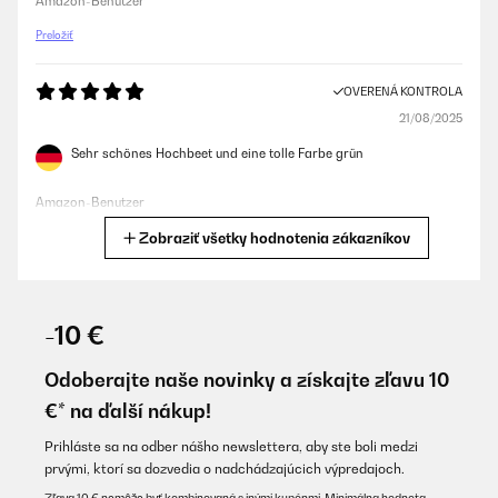
Amazon-Benutzer
Preložiť
OVERENÁ KONTROLA
21/08/2025
Sehr schönes Hochbeet und eine tolle Farbe grün
Amazon-Benutzer
Zobraziť všetky hodnotenia zákazníkov
Preložiť
OVERENÁ KONTROLA
06/06/2025
-10 €
Gute Qualität gute Aufbauanleitung.sind voll und ganz zufrieden.
Odoberajte naše novinky a získajte zľavu 10
Amazon-Benutzer
€* na ďalší nákup!
Preložiť
Prihláste sa na odber nášho newslettera, aby ste boli medzi
prvými, ktorí sa dozvedia o nadchádzajúcich výpredajoch.
OVERENÁ KONTROLA