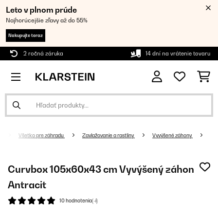
Leto v plnom prúde
Najhorúcejšie zľavy až do 55%
Nakupujte teraz
2 ročná záruka
14 dní na vrátenie tovaru
Všetko pre záhradu
Zavlažovanie a rastliny
Vyvýšené záhony
Curvbox 105x60x43 cm Vyvýšený záhon
Antracit
10 hodnotenia(-í)