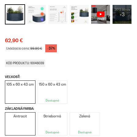
+3
62,90 €
-37%
Uvádzacia cena:
99,90 €
KÓD PRODUKTU: 10046039
VEĽKOSŤ:
105 x 60 x 43 cm
150 x 60 x 43 cm
Dostupné
ZÁKLADNÁ FARBA:
Antracit
Strieborná
Zelená
Dostupné
Dostupné