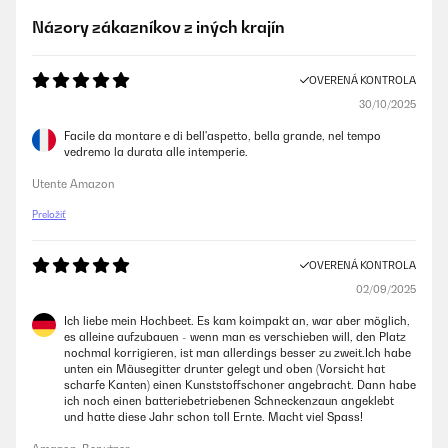
Názory zákazníkov z iných krajín
OVERENÁ KONTROLA
30/10/2025
Facile da montare e di bell'aspetto, bella grande, nel tempo
vedremo la durata alle intemperie.
Utente Amazon
Preložiť
OVERENÁ KONTROLA
02/09/2025
Ich liebe mein Hochbeet. Es kam koimpakt an, war aber möglich,
es alleine aufzubauen - wenn man es verschieben will, den Platz
nochmal korrigieren, ist man allerdings besser zu zweit.Ich habe
unten ein Mäusegitter drunter gelegt und oben (Vorsicht hat
scharfe Kanten) einen Kunststoffschoner angebracht. Dann habe
ich noch einen batteriebetriebenen Schneckenzaun angeklebt
und hatte diese Jahr schon toll Ernte. Macht viel Spass!