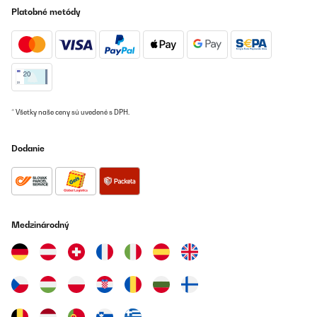
Platobné metódy
Amazon user
Preložiť
OVERENÁ KONTROLA
13/03/2025
* Všetky naše ceny sú uvedené s DPH.
La forme m à plu. Je l ai acheté. Très bon produit mais attention
aux coupures. Pas rouleau de protection mettre sur le dessus de
la tôle. Potager monté. J'ai acheté 2 grands potagers en tôle
chez un autre vendeur sur Amazon , ce ruban était inclu dans le
Dodanie
paquet.
Utilisateur d'Amazon
Preložiť
Medzinárodný
OVERENÁ KONTROLA
26/03/2022
Tolles, schickes Hochbeet. Leider ist innen eine superdünne
Plastikfolie, die mühsam entfernt werden muss. Das dauerte bei
uns länger, als das Hochbeet aufzubauen …