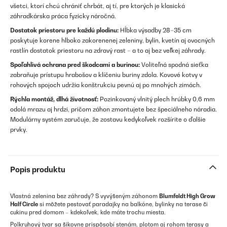
všetci, ktorí chcú chrániť chrbát, aj tí, pre ktorých je klasická
záhradkárska práca fyzicky náročná.
Dostatok priestoru pre každú plodinu:
Hĺbka výsadby 28–35 cm
poskytuje korene hlboko zakorenenej zeleniny, bylín, kvetín aj ovocných
rastlín dostatok priestoru na zdravý rast – a to aj bez veľkej záhrady.
Spoľahlivá ochrana pred škodcami a burinou:
Voliteľná spodná sieťka
zabraňuje prístupu hrabošov a klíčeniu buriny zdola. Kovové kotvy v
rohových spojoch udržia konštrukciu pevnú aj po mnohých zimách.
Rýchla montáž, dlhá životnosť:
Pozinkovaný vlnitý plech hrúbky 0,6 mm
odolá mrazu aj hrdzi, pričom záhon zmontujete bez špeciálneho náradia.
Modulárny systém zaručuje, že zostavu kedykoľvek rozšírite o ďalšie
prvky.
Popis produktu
Vlastná zelenina bez záhrady? S vyvýšeným záhonom
Blumfeldt High Grow
Half Circle
si môžete pestovať paradajky na balkóne, bylinky na terase či
cukinu pred domom – kdekoľvek, kde máte trochu miesta.
Polkruhový tvar sa šikovne prispôsobí stenám, plotom aj rohom terasy a