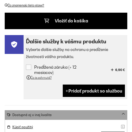
Čo znamenajú tieto stavy?
Vložiť do košíka
Ďalšie služby k vášmu produktu
Vyberte ďalšie služby na ochranu a predĺženie
životnosti vášho produktu.
Predĺžená záruka (+ 12
6,90 €
mesiacov)
Čo je zahrnuté?
Pridať produkt so službou
Dostupné aj v inej kvalite
Kúpiť použitý