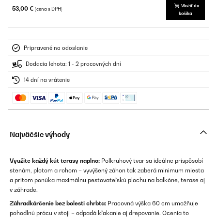
Vložiť do
53,00 €
(cena s DPH)
košíka
Pripravené na odoslanie
Dodacia lehota: 1 - 2 pracovných dní
14 dní na vrátenie
Najväčšie výhody
Využite každý kút terasy naplno:
Polkruhový tvar sa ideálne prispôsobí
stenám, plotom a rohom – vyvýšený záhon tak zaberá minimum miesta
a pritom ponúka maximálnu pestovateľskú plochu na balkóne, terase aj
v záhrade.
Záhradkárčenie bez bolesti chrbta:
Pracovná výška 60 cm umožňuje
pohodlnú prácu v stoji – odpadá kľakanie aj drepovanie. Ocenia to