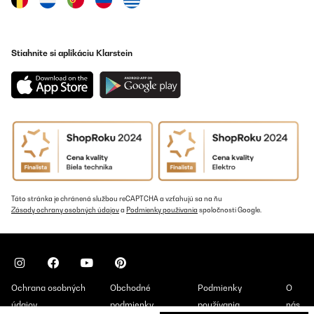
Amazon-Benutzer
Preložiť
Stiahnite si aplikáciu Klarstein
Táto stránka je chránená službou reCAPTCHA a vzťahujú sa na ňu
Zásady ochrany osobných údajov
a
Podmienky používania
spoločnosti Google.
Ochrana osobných
Obchodné
Podmienky
O
údajov
podmienky
používania
nás