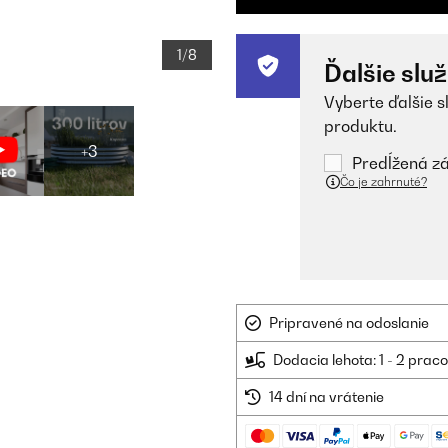
1/8
Ďalšie slu
Vyberte ďalšie s
produktu.
+3
Predĺžená zá
Čo je zahrnuté?
Pripravené na odoslanie
Dodacia lehota: 1 - 2 prac
14 dní na vrátenie