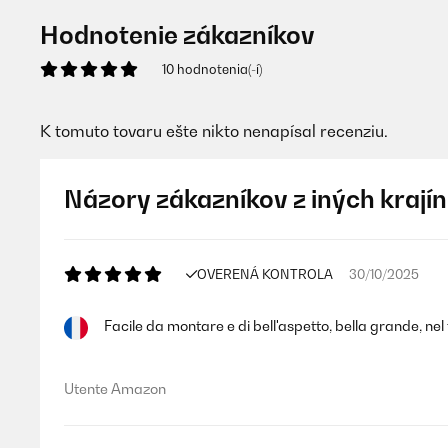
Hodnotenie zákazníkov
10 hodnotenia(-í)
K tomuto tovaru ešte nikto nenapísal recenziu.
Názory zákazníkov z iných krajín
OVERENÁ KONTROLA
30/10/2025
Facile da montare e di bell'aspetto, bella grande, ne
Utente Amazon