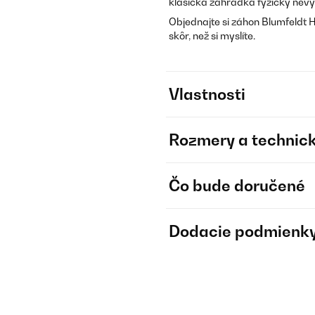
klasická záhradka fyzicky nev
Objednajte si záhon Blumfeldt H
skôr, než si myslíte.
Vlastnosti
Rozmery a technick
Čo bude doručené
Dodacie podmienk