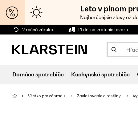
Leto v plnom pr
Najhorúcejšie zľavy až d
2 ročná záruka
14 dní na vrátenie tovaru
Domáce spotrebiče
Kuchynské spotrebiče
Všetko pre záhradu
Zavlažovanie a rastliny
Vy