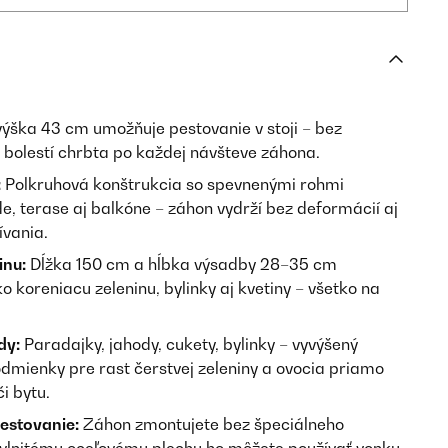
ýška 43 cm umožňuje pestovanie v stoji – bez
 bolestí chrbta po každej návšteve záhona.
:
Polkruhová konštrukcia so spevnenými rohmi
de, terase aj balkóne – záhon vydrží bez deformácií aj
ívania.
inu:
Dĺžka 150 cm a hĺbka výsadby 28–35 cm
o koreniacu zeleninu, bylinky aj kvetiny – všetko na
dy:
Paradajky, jahody, cukety, bylinky – vyvýšený
dmienky pre rast čerstvej zeleniny a ovocia priamo
i bytu.
estovanie:
Záhon zmontujete bez špeciálneho