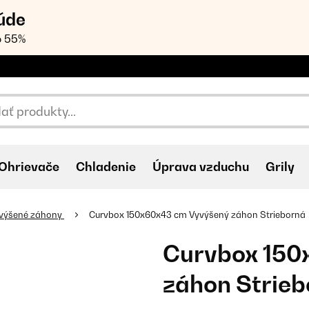
úde
o 55%
Ohrievače
Chladenie
Úprava vzduchu
Grily
výšené záhony
Curvbox 150x60x43 cm Vyvýšený záhon Strieborná
Curvbox 150
záhon Strie