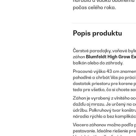
náradia a vďaka odolnému 
počas celého roka.
Popis produktu
Čerstvé paradajky, voňavé byli
záhon
Blumfeldt High Grow E
balkón alebo do záhrady.
Pracovná výška 43 cm znamená,
pohodlné a chrbát Vás po prác
dostatok priestoru pre korene pa
teda pre všetko, čo si chcete s
Záhon je vyrobený z vlnitého oc
dažďu aj mrazu. Je určený na c
údržbu. Polkruhový tvar konštru
náradia rýchlo a bez komplikáci
Viacero záhonov možno podľa po
pestovanie. Ideálne riešenie pr