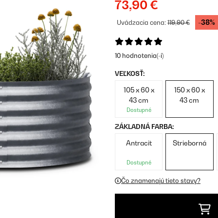
73,90 €
-38%
Uvádzacia cena:
119,90 €
10 hodnotenia(-í)
VEĽKOSŤ:
105 x 60 x
150 x 60 x
43 cm
43 cm
Dostupné
ZÁKLADNÁ FARBA:
Antracit
Strieborná
Dostupné
Čo znamenajú tieto stavy?