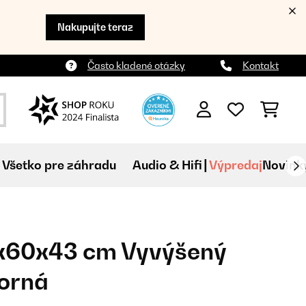
Nakupujte teraz
Často kladené otázky
Kontakt
Všetko pre záhradu
Audio & Hifi
Výpredaj
Novink
x60x43 cm Vyvýšený
borná