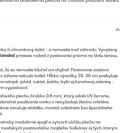
vlnitému oceľovému plechu ho môžete používať vonku
nky či chrumkavý šalát – a nemusíte mať záhradu. Vyvýšený
xtended
priniesie radosť z pestovania priamo na Vašu terasu,
 že sa nemusíte kľačať ani ohýbať. Pestovanie zostáva
i v záhone nebude bolieť. Hĺbka výsadby 28–35 cm poskytuje
radajok, jahôd, cukiet, šalátu, bylín aj koreňovej zeleniny –
ami vypestovať.
eľového plechu (hrúbka 0,6 mm), ktorý odolá UV žiareniu,
eloročné používanie vonku a nevyžaduje žiadnu zvláštnu
kcie zaručuje stabilitu, montáž zvládnete bez špeciálneho
í.
treby modulárne spojiť a vytvoriť väčšiu plochu na
e mestských pestovateľov, majiteľov balkónov aj tých, ktorým