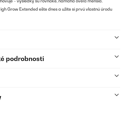
yhovuje – výsledky sú rovnaké, námaha oveľa menšia.
igh Grow Extended ešte dnes a užite si prvú vlastnú úrodu
é podrobnosti
y