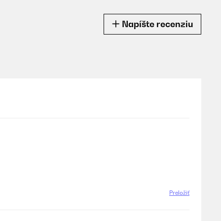
Napíšte recenziu
Preložiť