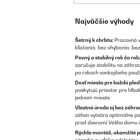
Najväčšie výhody
Šetrný k chrbtu:
Pracovná v
kľačania, bez ohýbania, bez
Pevný a stabilný rok čo rok
zaručuje stabilitu na záhra
po rokoch vonkajšieho použ
Dosť miesta pre každú plod
poskytujú priestor pre hlbok
jednom mieste.
Vlastná úroda aj bez záhra
záhon vytvára optimálne po
pred dverami Vášho domu č
Rýchla montáž, okamžité p