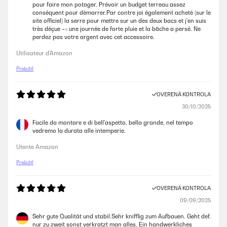
pour faire mon potager. Prévoir un budget terreau assez
conséquent pour démarrer.Par contre jai également acheté (sur le
site officiel) la serre pour mettre sur un des deux bacs et j’en suis
très déçue => une journée de forte pluie et la bâche a persé. Ne
perdez pas votre argent avec cet accessoire.
Utilisateur d'Amazon
Preložiť
OVERENÁ KONTROLA
30/10/2025
Facile da montare e di bell'aspetto, bella grande, nel tempo
vedremo la durata alle intemperie.
Utente Amazon
Preložiť
OVERENÁ KONTROLA
09/09/2025
Sehr gute Qualität und stabil.Sehr knifflig zum Aufbauen. Geht def.
nur zu zweit sonst verkratzt man alles. Ein handwerkliches