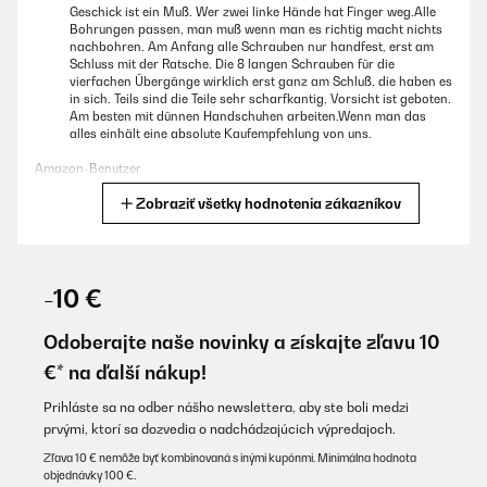
Geschick ist ein Muß. Wer zwei linke Hände hat Finger weg.Alle
Bohrungen passen, man muß wenn man es richtig macht nichts
nachbohren. Am Anfang alle Schrauben nur handfest, erst am
Schluss mit der Ratsche. Die 8 langen Schrauben für die
vierfachen Übergänge wirklich erst ganz am Schluß, die haben es
in sich. Teils sind die Teile sehr scharfkantig, Vorsicht ist geboten.
Am besten mit dünnen Handschuhen arbeiten.Wenn man das
alles einhält eine absolute Kaufempfehlung von uns.
Amazon-Benutzer
Zobraziť všetky hodnotenia zákazníkov
Preložiť
OVERENÁ KONTROLA
02/09/2025
-10 €
Ich liebe mein Hochbeet. Es kam koimpakt an, war aber möglich,
es alleine aufzubauen - wenn man es verschieben will, den Platz
Odoberajte naše novinky a získajte zľavu 10
nochmal korrigieren, ist man allerdings besser zu zweit.Ich habe
€* na ďalší nákup!
unten ein Mäusegitter drunter gelegt und oben (Vorsicht hat
scharfe Kanten) einen Kunststoffschoner angebracht. Dann habe
ich noch einen batteriebetriebenen Schneckenzaun angeklebt
Prihláste sa na odber nášho newslettera, aby ste boli medzi
und hatte diese Jahr schon toll Ernte. Macht viel Spass!
prvými, ktorí sa dozvedia o nadchádzajúcich výpredajoch.
Amazon-Benutzer
Zľava 10 € nemôže byť kombinovaná s inými kupónmi. Minimálna hodnota
objednávky 100 €.