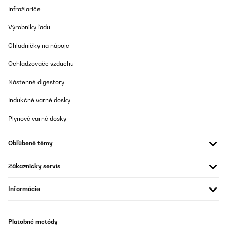
Infražiariče
Das Hochbeet ist sehr stabil und macht einen hochwertigen
Eindruck! Gerne wieder
Výrobníky ľadu
Amazon-Benutzer
Chladničky na nápoje
Preložiť
Ochladzovače vzduchu
OVERENÁ KONTROLA
Nástenné digestory
09/05/2025
Indukčné varné dosky
Ich bin absolut begeistert von diesem Hochbeet aus Metall! Der
Aufbau war einfach und gut erklärt – auch allein machbar. Das
Plynové varné dosky
Material wirkt sehr robust und wetterfest, genau richtig für den
Einsatz im Garten. Durch die erhöhte Bauweise ist das Arbeiten
rückenschonend und angenehm. Außerdem sieht das Hochbeet
Obľúbené témy
modern und hochwertig aus – ein echter Hingucker. Bisher
keinerlei Rost oder andere Mängel, selbst nach starkem Regen.
Ich würde es jederzeit wieder kaufen!
Zákaznícky servis
Amazon-Benutzer
Informácie
Preložiť
OVERENÁ KONTROLA
Platobné metódy