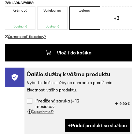
ZÁKLADNÁ FARBA:
Krémová
Strieborná
Zelená
+3
Dostupné
Dostupné
Čo znamenajú tieto stavy?
Vložiť do košíka
Ďalšie služby k vášmu produktu
Vyberte ďalšie služby na ochranu a predĺženie
životnosti vášho produktu.
Predĺžená záruka (+ 12
9,90 €
mesiacov)
Čo je zahrnuté?
Pridať produkt so službou