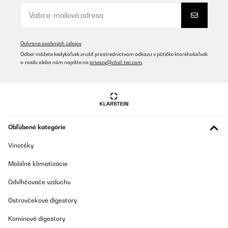
Preložiť
OVERENÁ KONTROLA
21/08/2025
Ochrana osobných údajov
Odber môžete kedykoľvek zrušiť prostredníctvom odkazu v pätičke ktoréhokoľvek
Sehr schönes Hochbeet und eine tolle Farbe grün
e-mailu alebo nám napíšte na
privacy@chal-tec.com
.
Amazon-Benutzer
Preložiť
OVERENÁ KONTROLA
Obľúbené kategórie
06/06/2025
Vinotéky
Gute Qualität gute Aufbauanleitung.sind voll und ganz zufrieden.
Mobilné klimatizácie
Amazon-Benutzer
Odvlhčovače vzduchu
Preložiť
Ostrovčekové digestory
OVERENÁ KONTROLA
Komínové digestory
20/05/2025