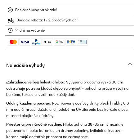
Posledné kusy na sklade!
Dodacia lehota: 1 - 2 pracovných dní
14 dní na vrátenie
Najväčšie výhody
Záhradníčenie bez bolesti chrbta:
Vyvýšená pracovná výška 80 cm
odstraňuje potrebu kľačať alebo sa ohýbať – pohodlná práca v stoji na
balkóne, terase aj v záhrade každý deň.
Odolný každému počasiu:
Pozinkovaný oceľový vlnitý plech hrúbky 0,6
mm odolá mrazu, dažďu aj dlhodobému UV žiareniu bez korózie a bez
nutnosti akejkoľvek údržby.
Priestor aj pre náročné rastliny:
Hĺbka záhona 28–35 cm umožňuje
pestovanie hlboko koreniacich druhov zeleniny, byliniek aj kvetov –
korene majú dostatok priestoru na zdravý rast.