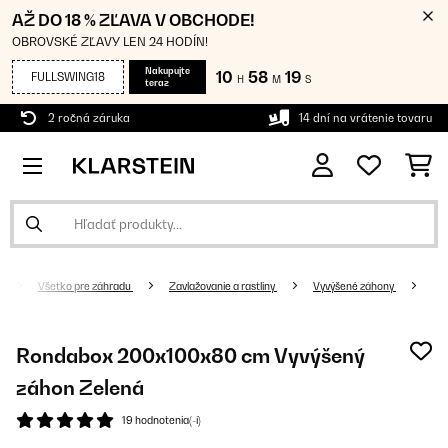
AŽ DO 18 % ZĽAVA V OBCHODE!
OBROVSKÉ ZĽAVY LEN 24 HODÍN!
Nakupujte
10
58
18
FULLSWING18
H
M
S
teraz
2 ročná záruka
14 dní na vrátenie tovaru
Všetko pre záhradu
Zavlažovanie a rastliny
Vyvýšené záhony
Rondabox 200x100x80 cm Vyvýšený
záhon Zelená
19 hodnotenia(-í)