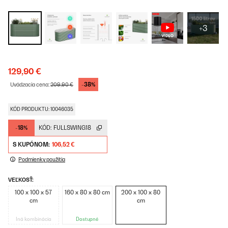
+3
129,90 €
-38%
Uvádzacia cena:
209,90 €
KÓD PRODUKTU: 10046035
-18%
KÓD:
FULLSWING18
S KUPÓNOM:
106,52 €
Podmienky použitia
VEĽKOSŤ:
100 x 100 x 57
160 x 80 x 80 cm
200 x 100 x 80
cm
cm
Iná kombinácia
Dostupné