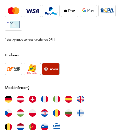
06/05/2025
War schnell zusammengebaut. Der Aufbau ergibt sich von selbst.
Amazon-Benutzer
Preložiť
* Všetky naše ceny sú uvedené s DPH.
OVERENÁ KONTROLA
Dodanie
15/04/2025
Gute Qualität, lässt sich gut zusammen bauen.Zwar erst ein
wenig frickelich aber dann ist es gut.
Amazon-Benutzer
Medzinárodný
Preložiť
OVERENÁ KONTROLA
13/04/2025
Easy to assemble, very sturdy, beautiful design.