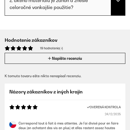
Z akého materiálu je záhon a znesie
celoročné vonkajšie použitie?
Hodnotenie zákazníkov
19 hodnotenia(-í)
Napíšte recenziu
K tomuto tovaru ešte nikto nenapísal recenziu.
Názory zákazníkov z iných krajín
OVERENÁ KONTROLA
24/12/2025
Correspond tout à fait à mes attentes. Je l’ai divisé pour en faire
deux (en achetant des vis en plus) et elles restent assez hautes