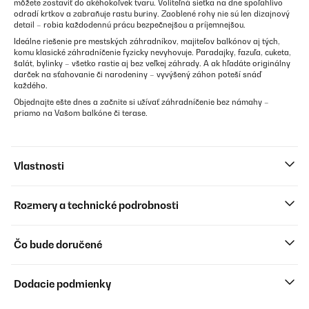
môžete zostaviť do akéhokoľvek tvaru. Voliteľná sieťka na dne spoľahlivo
odradí krtkov a zabraňuje rastu buriny. Zaoblené rohy nie sú len dizajnový
detail – robia každodennú prácu bezpečnejšou a príjemnejšou.
Ideálne riešenie pre mestských záhradníkov, majiteľov balkónov aj tých,
komu klasické záhradníčenie fyzicky nevyhovuje. Paradajky, fazuľa, cuketa,
šalát, bylinky – všetko rastie aj bez veľkej záhrady. A ak hľadáte originálny
darček na sťahovanie či narodeniny – vyvýšený záhon poteší snáď
každého.
Objednajte ešte dnes a začnite si užívať záhradníčenie bez námahy –
priamo na Vašom balkóne či terase.
Vlastnosti
Rozmery a technické podrobnosti
Čo bude doručené
Dodacie podmienky