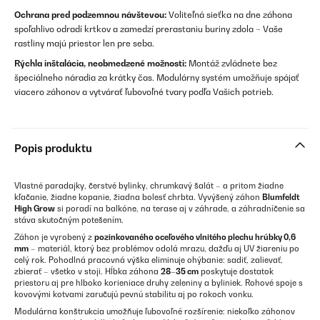
Ochrana pred podzemnou návštevou:
Voliteľná sieťka na dne záhona
spoľahlivo odradí krtkov a zamedzí prerastaniu buriny zdola – Vaše
rastliny majú priestor len pre seba.
Rýchla inštalácia, neobmedzené možnosti:
Montáž zvládnete bez
špeciálneho náradia za krátky čas. Modulárny systém umožňuje spájať
viacero záhonov a vytvárať ľubovoľné tvary podľa Vašich potrieb.
Popis produktu
Vlastné paradajky, čerstvé bylinky, chrumkavý šalát – a pritom žiadne
kľačanie, žiadne kopanie, žiadna bolesť chrbta. Vyvýšený záhon
Blumfeldt
High Grow
si poradí na balkóne, na terase aj v záhrade, a záhradníčenie sa
stáva skutočným potešením.
Záhon je vyrobený z
pozinkovaného oceľového vlnitého plechu hrúbky 0,6
mm
– materiál, ktorý bez problémov odolá mrazu, dažďu aj UV žiareniu po
celý rok. Pohodlná pracovná výška eliminuje ohýbanie: sadiť, zalievať,
zbierať – všetko v stoji. Hĺbka záhona
28–35 cm
poskytuje dostatok
priestoru aj pre hlboko korieniace druhy zeleniny a byliniek. Rohové spoje s
kovovými kotvami zaručujú pevnú stabilitu aj po rokoch vonku.
Modulárna konštrukcia umožňuje ľubovoľné rozšírenie: niekoľko záhonov