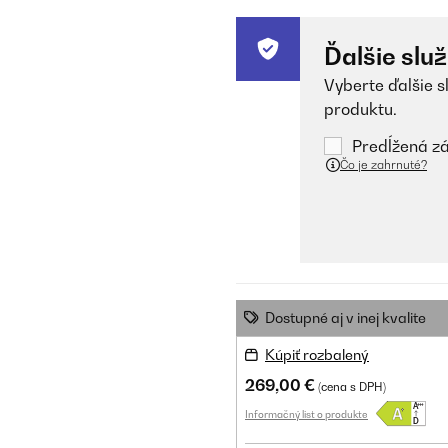
Ďalšie slu
Vyberte ďalšie s
produktu.
Predĺžená zá
Čo je zahrnuté?
Dostupné aj v inej kvalite
Kúpiť rozbalený
269,00 €
(cena s DPH)
Informačný list o produkte