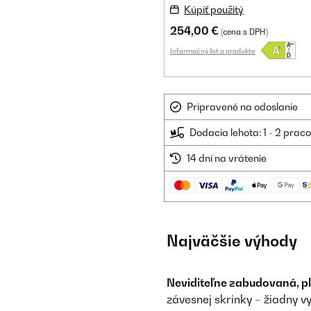
Kúpiť použitý
254,00 €
(cena s DPH)
Informačný list o produkte
Pripravené na odoslanie
Dodacia lehota: 1 - 2 prac
14 dní na vrátenie
Najväčšie výhody
Neviditeľne zabudovaná, p
závesnej skrinky – žiadny v