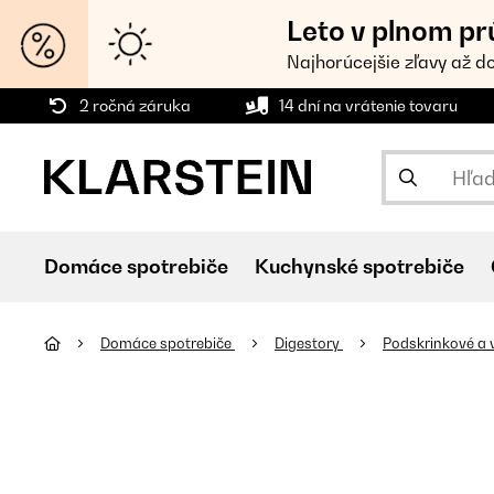
Leto v plnom pr
Najhorúcejšie zľavy až d
2 ročná záruka
14 dní na vrátenie tovaru
Domáce spotrebiče
Kuchynské spotrebiče
Domáce spotrebiče
Digestory
Podskrinkové a 