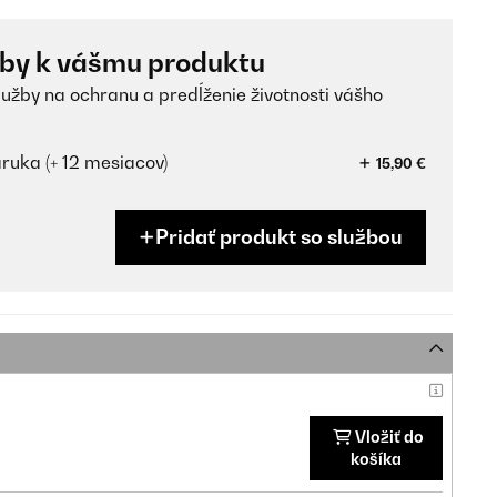
žby k vášmu produktu
lužby na ochranu a predĺženie životnosti vášho
ruka (+ 12 mesiacov)
15,90 €
Pridať produkt so službou
Vložiť do
košíka