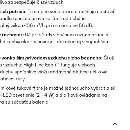
ivo zabezpečuje čistý vzduch.
ich potrieb:
Tri stupne ventilátora umožňujú nastaviť
podľa toho, čo práve varíte – od tichého
plný výkon 436 m³/h pri maximálne 56 dB.
ý rozhovor:
Už pri 42 dB v bežnom režime pracuje
nohé kuchynské rozhovory – dokonca aj v najtichšom
– s vonkajším prívodom vzduchu alebo bez neho:
Či už
a vzduchu: High Line Eco 77 funguje v oboch
vzduchu spoľahlivo viažu dodávané aktívne uhlíkové
ahovej rúry.
iníkové tukové filtre je možné jednoducho vybrať a sú
LED osvetlenie (2 × 4 W) a diaľkové ovládanie na
ora sú súčasťou balenia.