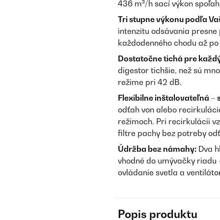
436 m³/h sací výkon spoľahl
Tri stupne výkonu podľa Vaš
intenzitu odsávania presne 
každodenného chodu až po 
Dostatočne tichá pre každ
digestor tichšie, než sú m
režime pri 42 dB.
Flexibilne inštalovateľná 
odťah von alebo recirkuláci
režimoch. Pri recirkulácii 
filtre pachy bez potreby odť
Údržba bez námahy:
Dva hl
vhodné do umývačky riadu – 
ovládanie svetla a ventilát
Popis produktu