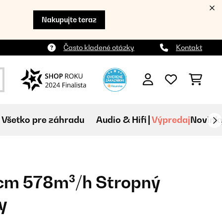
Nakupujte teraz
Často kladené otázky
Kontakt
Všetko pre záhradu
Audio & Hifi
Výpredaj
Novink
0cm 578m³/h Stropný
y