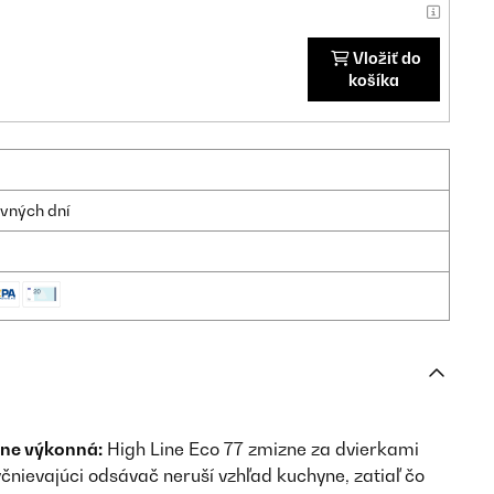
Vložiť do
košíka
ovných dní
lne výkonná:
High Line Eco 77 zmizne za dvierkami
yčnievajúci odsávač neruší vzhľad kuchyne, zatiaľ čo