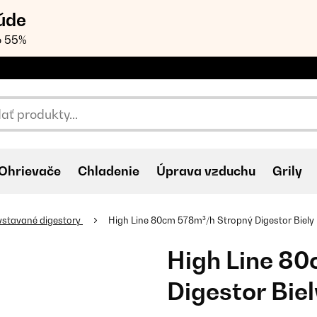
úde
o 55%
Ohrievače
Chladenie
Úprava vzduchu
Grily
vstavané digestory
High Line 80cm 578m³/h Stropný Digestor Biely
High Line 8
Digestor Biel