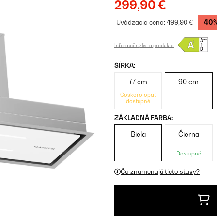
299,90 €
-40
Uvádzacia cena:
499,90 €
Informačný list o produkte
ŠÍRKA:
77 cm
90 cm
Čoskoro opäť
dostupné
ZÁKLADNÁ FARBA:
Biela
Čierna
Dostupné
Čo znamenajú tieto stavy?