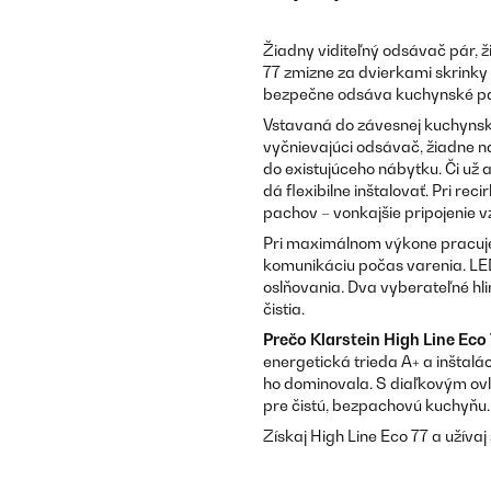
Žiadny viditeľný odsávač pár, ž
77 zmizne za dvierkami skrinky
bezpečne odsáva kuchynské pary
Vstavaná do závesnej kuchynske
vyčnievajúci odsávač, žiadne n
do existujúceho nábytku. Či už 
dá flexibilne inštalovať. Pri rec
pachov – vonkajšie pripojenie v
Pri maximálnom výkone pracuje 
komunikáciu počas varenia. LED
oslňovania. Dva vyberateľné hli
čistia.
Prečo
Klarstein
High Line Eco
energetická trieda A+ a inštalá
ho dominovala. S diaľkovým ovl
pre čistú, bezpachovú kuchyňu.
Získaj High Line Eco 77 a užívaj 