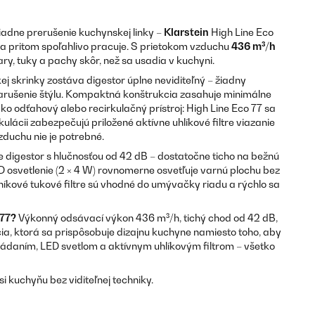
iadne prerušenie kuchynskej linky –
Klarstein
High Line Eco
 a pritom spoľahlivo pracuje. S prietokom vzduchu
436 m³/h
, tuky a pachy skôr, než sa usadia v kuchyni.
j skrinky zostáva digestor úplne neviditeľný – žiadny
arušenie štýlu. Kompaktná konštrukcia zasahuje minimálne
ako odťahový alebo recirkulačný prístroj: High Line Eco 77 sa
irkulácii zabezpečujú priložené aktívne uhlíkové filtre viazanie
zduchu nie je potrebné.
digestor s hlučnosťou od 42 dB – dostatočne ticho na bežnú
 osvetlenie (2 × 4 W) rovnomerne osvetľuje varnú plochu bez
níkové tukové filtre sú vhodné do umývačky riadu a rýchlo sa
 77?
Výkonný odsávací výkon 436 m³/h, tichý chod od 42 dB,
cia, ktorá sa prispôsobuje dizajnu kuchyne namiesto toho, aby
ádaním, LED svetlom a aktívnym uhlíkovým filtrom – všetko
si kuchyňu bez viditeľnej techniky.