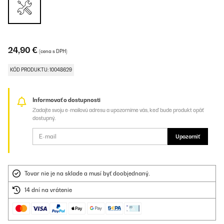
24,90 €
(cena s DPH)
KÓD PRODUKTU: 10048629
Informovať o dostupnosti
Zadajte svoju e-mailovú adresu a upozorníme vás, keď bude produkt opäť
dostupný.
Upozorniť
Tovar nie je na sklade a musí byť doobjednaný.
14 dní na vrátenie