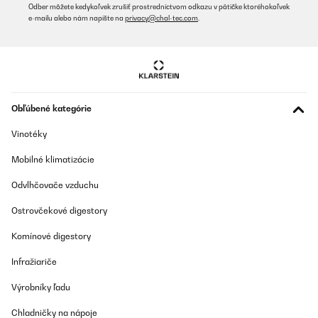
Odber môžete kedykoľvek zrušiť prostredníctvom odkazu v pätičke ktoréhokoľvek
e-mailu alebo nám napíšte na
privacy@chal-tec.com
.
Obľúbené kategórie
Vinotéky
Mobilné klimatizácie
Odvlhčovače vzduchu
Ostrovčekové digestory
Komínové digestory
Infražiariče
Výrobníky ľadu
Chladničky na nápoje