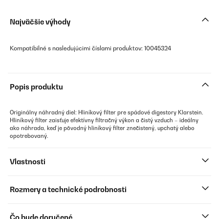
Najväčšie výhody
Kompatibilné s nasledujúcimi číslami produktov: 10045324
Popis produktu
Originálny náhradný diel: Hliníkový filter pre spádové digestory Klarstein.
Hliníkový filter zaisťuje efektívny filtračný výkon a čistý vzduch – ideálny
ako náhrada, keď je pôvodný hliníkový filter znečistený, upchatý alebo
opotrebovaný.
Vlastnosti
Rozmery a technické podrobnosti
Čo bude doručené