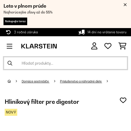
Leto v plnom prúde
Najhorúcejšie zľavy až do 55%
Nakupujte teraz
2 ročná záruka
14 dní na vrátenie tovaru
Domáce spotrebiče
Príslušenstvo a náhradné diely
Hliníkový filter pre digestor
NOVÝ