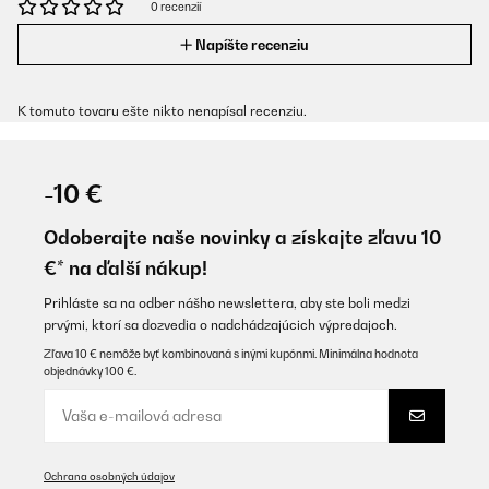
0 recenzií
Napíšte recenziu
K tomuto tovaru ešte nikto nenapísal recenziu.
-10 €
Odoberajte naše novinky a získajte zľavu 10
€* na ďalší nákup!
Prihláste sa na odber nášho newslettera, aby ste boli medzi
prvými, ktorí sa dozvedia o nadchádzajúcich výpredajoch.
Zľava 10 € nemôže byť kombinovaná s inými kupónmi. Minimálna hodnota
objednávky 100 €.
Ochrana osobných údajov