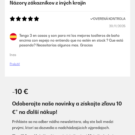
Názory zákazníkov z iných krajín
OVERENÁ KONTROLA
20/11/2025
Tengo 3 en casas y son para mi los mejores toalleros de baño
encima con espejo no entiendo que no estén en stock ? Que está
pasando? Necesitarías algunos mas. Gracias
Ines
Preložiť
-10 €
Odoberajte naše novinky a získajte zľavu 10
€* na ďalší nákup!
Prihláste sa na odber nášho newslettera, aby ste boli medzi
prvými, ktorí sa dozvedia o nadchádzajúcich výpredajoch.