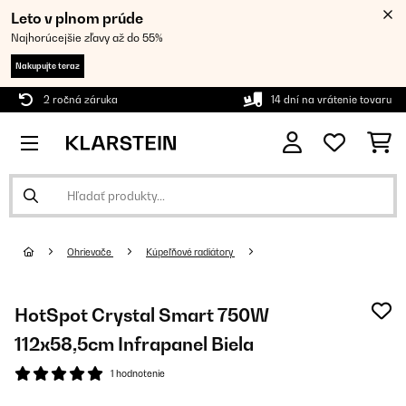
Leto v plnom prúde
Najhorúcejšie zľavy až do 55%
Nakupujte teraz
2 ročná záruka
14 dní na vrátenie tovaru
Ohrievače
Kúpeľňové radiátory
HotSpot Crystal Smart 750W
112x58,5cm Infrapanel Biela
1 hodnotenie