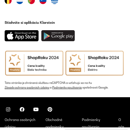
Stiahnite si aplikáciu Klarstein
Táto stránka je chránená službou reCAPTCHA a vzťahujú sa na ňu
Zásady ochrany osobných údajov
a
Podmienky používania
spoločnosti Google.
Ochrana osobných
Obchodné
Podmienky
O
údajov
podmienky
používania
nás