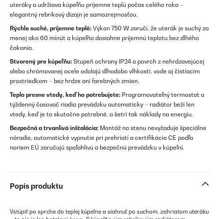
uteráky a udržiava kúpeľňu príjemne teplú počas celého roka –
elegantný rebríkový dizajn je samozrejmosťou.
Rýchlo suché, príjemne teplé:
Výkon 750 W zaručí, že uterák je suchý za
menej ako 60 minút a kúpeľňa dosiahne príjemnú teplotu bez dlhého
čakania.
Stvorený pre kúpeľňu:
Stupeň ochrany IP24 a povrch z nehrdzavejúcej
alebo chrómovanej ocele odolajú dlhodobo vlhkosti, vode aj čistiacim
prostriedkom – bez hrdze ani farebných zmien.
Teplo presne vtedy, keď ho potrebujete:
Programovateľný termostat a
týždenný časovač riadia prevádzku automaticky – radiátor beží len
vtedy, keď je to skutočne potrebné, a šetrí tak náklady na energiu.
Bezpečná a trvanlivá inštalácia:
Montáž na stenu nevyžaduje špeciálne
náradie, automatické vypnutie pri prehriatí a certifikácia CE podľa
noriem EÚ zaručujú spoľahlivú a bezpečnú prevádzku v kúpeľni.
Popis produktu
Vstúpiť po sprche do teplej kúpeľne a siahnuť po suchom, zahriatom uteráku