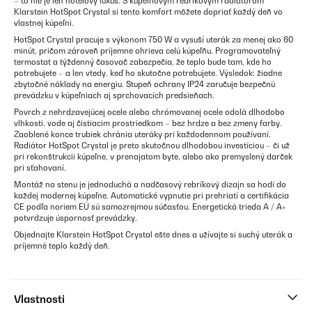
– to nie je len hotelový luxus. S kúpeľňovým rebríkovým radiátorom
Klarstein HotSpot Crystal si tento komfort môžete dopriať každý deň vo
vlastnej kúpeľni.
HotSpot Crystal pracuje s výkonom 750 W a vysuší uterák za menej ako 60
minút, pričom zároveň príjemne ohrieva celú kúpeľňu. Programovateľný
termostat a týždenný časovač zabezpečia, že teplo bude tam, kde ho
potrebujete – a len vtedy, keď ho skutočne potrebujete. Výsledok: žiadne
zbytočné náklady na energiu. Stupeň ochrany IP24 zaručuje bezpečnú
prevádzku v kúpeľniach aj sprchovacích predsieňach.
Povrch z nehrdzavejúcej ocele alebo chrómovanej ocele odolá dlhodobo
vlhkosti, vode aj čistiacim prostriedkom – bez hrdze a bez zmeny farby.
Zaoblené konce trubiek chránia uteráky pri každodennom používaní.
Radiátor HotSpot Crystal je preto skutočnou dlhodobou investíciou – či už
pri rekonštrukcii kúpeľne, v prenajatom byte, alebo ako premyslený darček
pri sťahovaní.
Montáž na stenu je jednoduchá a nadčasový rebríkový dizajn sa hodí do
každej modernej kúpeľne. Automatické vypnutie pri prehriatí a certifikácia
CE podľa noriem EÚ sú samozrejmou súčasťou. Energetická trieda A / A+
potvrdzuje úspornosť prevádzky.
Objednajte Klarstein HotSpot Crystal ešte dnes a užívajte si suchý uterák a
príjemné teplo každý deň.
Vlastnosti