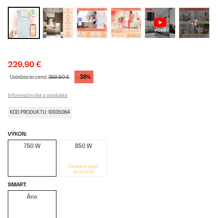
+7
229,90 €
-36%
Uvádzacia cena:
359,90 €
Informačný list o produkte
KÓD PRODUKTU: 10035064
VÝKON:
750 W
850 W
Čoskoro opäť
dostupné
SMART:
Áno