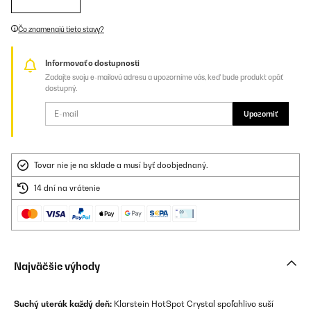
Čo znamenajú tieto stavy?
Informovať o dostupnosti
Zadajte svoju e-mailovú adresu a upozorníme vás, keď bude produkt opäť
dostupný.
Upozorniť
Tovar nie je na sklade a musí byť doobjednaný.
14 dní na vrátenie
Najväčšie výhody
Suchý uterák každý deň:
Klarstein HotSpot Crystal spoľahlivo suší