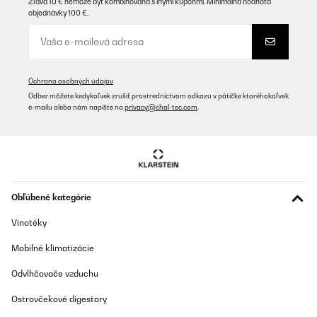
Zľava 10 € nemôže byť kombinovaná s inými kupónmi. Minimálna hodnota
objednávky 100 €.
Ochrana osobných údajov
Odber môžete kedykoľvek zrušiť prostredníctvom odkazu v pätičke ktoréhokoľvek
e-mailu alebo nám napíšte na
privacy@chal-tec.com
.
Obľúbené kategórie
Vinotéky
Mobilné klimatizácie
Odvlhčovače vzduchu
Ostrovčekové digestory