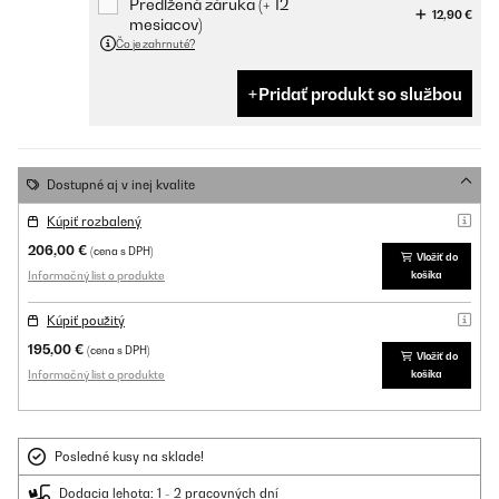
Predĺžená záruka (+ 12
12,90 €
mesiacov)
Čo je zahrnuté?
Pridať produkt so službou
Dostupné aj v inej kvalite
Kúpiť rozbalený
206,00 €
(cena s DPH)
Vložiť do
Informačný list o produkte
košíka
Kúpiť použitý
195,00 €
(cena s DPH)
Vložiť do
Informačný list o produkte
košíka
Posledné kusy na sklade!
Dodacia lehota: 1 - 2 pracovných dní