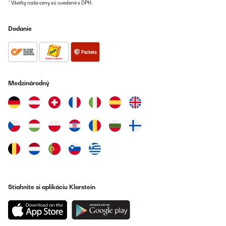
Amazon-Benutzer
* Všetky naše ceny sú uvedené s DPH.
Preložiť
Dodanie
OVERENÁ KONTROLA
10/11/2024
Sehr schnell geliefert
Medzinárodný
Amazon-Benutzer
Preložiť
OVERENÁ KONTROLA
13/02/2024
Klein und fein, immer warme und trockene Handtücher!
Funktioniert super und sieht sehr stylisch aus im Bad! Wichtig
kein unangenehmer Geruch nach dem ersten verwenden!
Stiahnite si aplikáciu Klarstein
Amazon-Benutzer
Preložiť