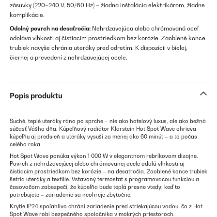
zásuvky (220–240 V, 50/60 Hz) – žiadna inštalácia elektrikárom, žiadne
komplikácie.
Odolný povrch na desaťročia:
Nehrdzavejúca alebo chrómovaná oceľ
odoláva vlhkosti aj čistiacim prostriedkom bez korózie. Zaoblené konce
trubiek navyše chránia uteráky pred odretím. K dispozícii v bielej,
čiernej a prevedení z nehrdzavejúcej ocele.
Popis produktu
Suché, teplé uteráky ráno po sprche – nie ako hotelový luxus, ale ako bežná
súčasť Vášho dňa. Kúpeľňový radiátor Klarstein Hot Spot Wave ohrieva
kúpeľňu aj predsieň a uteráky vysuší za menej ako 60 minút – a to počas
celého roka.
Hot Spot Wave ponúka výkon 1 000 W v elegantnom rebríkovom dizajne.
Povrch z nehrdzavejúcej alebo chrómovanej ocele odolá vlhkosti aj
čistiacim prostriedkom bez korózie – na desaťročia. Zaoblené konce trubiek
šetria uteráky a textílie. Vstavaný termostat s programovacou funkciou a
časovačom zabezpečí, že kúpeľňa bude teplá presne vtedy, keď to
potrebujete – zariadenie sa neohreje zbytočne.
Krytie IP24 spoľahlivo chráni zariadenie pred striekajúcou vodou, čo z Hot
Spot Wave robí bezpečného spoločníka v mokrých priestoroch.