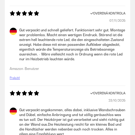
OVERENÁ KONTROLA
07/11/2025
Gut verpackt und schnell geliefert. Funktioniert sehr gut. Montage
war problemlos. Macht einen wertigen Eindruck. Störend ist die
extrem hell leuchtende rote Led, die den eingeschalteten Zustand
anzeigt. Habe diese mit einen passenden Aufkleber abgedeckt,
eigentlich würde die Temperaturanzeige als Betriebsaneige
ausreichen. - Wäre vielleicht noch in Ordnung wenn die rote Led
nur im Heizbetrieb leuchten würde.
Amazon-Benutzer
Preložiť
OVERENÁ KONTROLA
23/10/2025
Gut verpackt angekommen, alles dabei, inklusive Wandschrauben
und Dübel, einfache Anbringung und tut völlig geräuschlos was
es tun soll. Der Heizkörper ist gut verarbeitet und sieht richtig gut
an der Wand aus.Die Heizleistung reicht für ein kleines Bad und
die Handtücher werden nebenbei auch noch trocken. Alles in
allem eine Empfehlung wert.