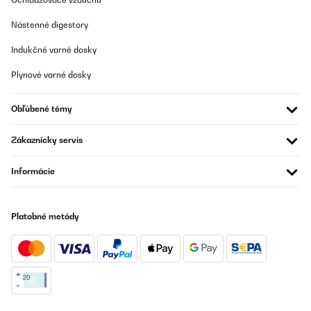
Der Heizkörper wird sehr schnell warm. Ich verwende ihn im Bad.
Nástenné digestory
Praktisch ist auch der Handtuch-wärmer. Gut war auch die
schnelle Lieferung. Bin sehr zufrieden.
Indukčné varné dosky
Amazon-Benutzer
Plynové varné dosky
Preložiť
Obľúbené témy
OVERENÁ KONTROLA
22/11/2024
Zákaznícky servis
Für 6qm Bad als alleinige Wärmequelle ausreichend.
Informácie
Amazon-Benutzer
Preložiť
Platobné metódy
OVERENÁ KONTROLA
13/11/2024
So wie beschrieben. Top Heizung. Kann man nur empfehlen.
Super. Danke.