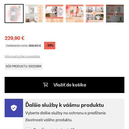
+7
229,90 €
-36%
Uvádzacia cena:
359,90 €
Informačný list o produkte
KÓD PRODUKTU: 10032994
Vložiť do košíka
Ďalšie služby k vášmu produktu
Vyberte ďalšie služby na ochranu a predĺženie
životnosti vášho produktu.