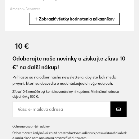
Amazon-Benutzer
Zobraziť všetky hodnotenia zákazníkov
Preložiť
OVERENÁ KONTROLA
10/10/2025
-10 €
Sehr schönes Teil einfache Montage. Funktion ist prima und die
Bedienung ist sehr einfach.
Odoberajte naše novinky a získajte zľavu 10
€* na ďalší nákup!
Amazon-Benutzer
Preložiť
Prihláste sa na odber nášho newslettera, aby ste boli medzi
prvými, ktorí sa dozvedia o nadchádzajúcich výpredajoch.
Zľava 10 € nemôže byť kombinovaná s inými kupónmi. Minimálna hodnota
OVERENÁ KONTROLA
objednávky 100 €.
06/05/2025
Me encanta, aparte de calentarte las toallas ,se caldea
enseguida en baño
Usuario/a de amazon
Ochrana osobných údajov
Odber môžete kedykoľvek zrušiť prostredníctvom odkazu v pätičke ktoréhokoľvek
Preložiť
e-mailu alebo nám napíšte na
privacy@chal-tec.com
.