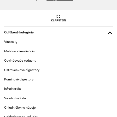
OVERENÁ KONTROLA
04/04/2025
Fubciona muy bien y es altamente estetico. Por ponerle una pega,
en el mando me ha resultado imposible cambiarle las pilas. Uso
el boton de encendido
Obľúbené kategórie
Usuario/a de amazon
Vinotéky
Preložiť
Mobilné klimatizácie
Odvlhčovače vzduchu
OVERENÁ KONTROLA
02/04/2025
Ostrovčekové digestory
Sehr guter Artikel und schnelle Lieferung. TOP
Komínové digestory
Amazon-Benutzer
Infražiariče
Preložiť
Výrobníky ľadu
Chladničky na nápoje
OVERENÁ KONTROLA
04/12/2024
Ochladzovače vzduchu