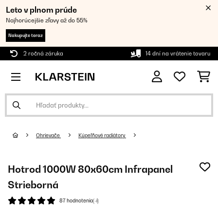
Leto v plnom prúde
Najhorúcejšie zľavy až do 55%
Nakupujte teraz
2 ročná záruka
14 dní na vrátenie tovaru
Ohrievače
Kúpeľňové radiátory
Hotrod 1000W 80x60cm Infrapanel
Strieborná
87 hodnotenia(-í)