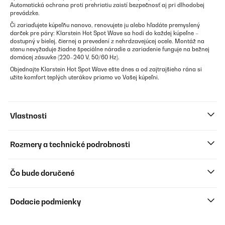
Automatická ochrana proti prehriatiu zaistí bezpečnosť aj pri dlhodobej
prevádzke.
Či zariaďujete kúpeľňu nanovo, renovujete ju alebo hľadáte premyslený
darček pre páry: Klarstein Hot Spot Wave sa hodí do každej kúpeľne –
dostupný v bielej, čiernej a prevedení z nehrdzavejúcej ocele. Montáž na
stenu nevyžaduje žiadne špeciálne náradie a zariadenie funguje na bežnej
domácej zásuvke (220–240 V, 50/60 Hz).
Objednajte Klarstein Hot Spot Wave ešte dnes a od zajtrajšieho rána si
užite komfort teplých uterákov priamo vo Vašej kúpeľni.
Vlastnosti
Rozmery a technické podrobnosti
Čo bude doručené
Dodacie podmienky