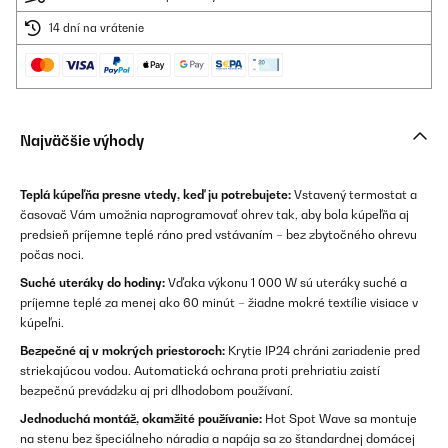
14 dní na vrátenie
Najväčšie výhody
Teplá kúpeľňa presne vtedy, keď ju potrebujete:
Vstavený termostat a
časovač Vám umožnia naprogramovať ohrev tak, aby bola kúpeľňa aj
predsieň príjemne teplé ráno pred vstávaním – bez zbytočného ohrevu
počas noci.
Suché uteráky do hodiny:
Vďaka výkonu 1 000 W sú uteráky suché a
príjemne teplé za menej ako 60 minút – žiadne mokré textílie visiace v
kúpeľni.
Bezpečné aj v mokrých priestoroch:
Krytie IP24 chráni zariadenie pred
striekajúcou vodou. Automatická ochrana proti prehriatiu zaistí
bezpečnú prevádzku aj pri dlhodobom používaní.
Jednoduchá montáž, okamžité používanie:
Hot Spot Wave sa montuje
na stenu bez špeciálneho náradia a napája sa zo štandardnej domácej