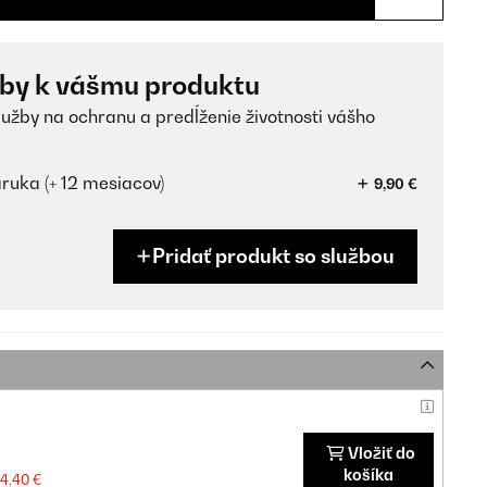
žby k vášmu produktu
lužby na ochranu a predĺženie životnosti vášho
ruka (+ 12 mesiacov)
9,90 €
Pridať produkt so službou
Vložiť do
košíka
04,40 €