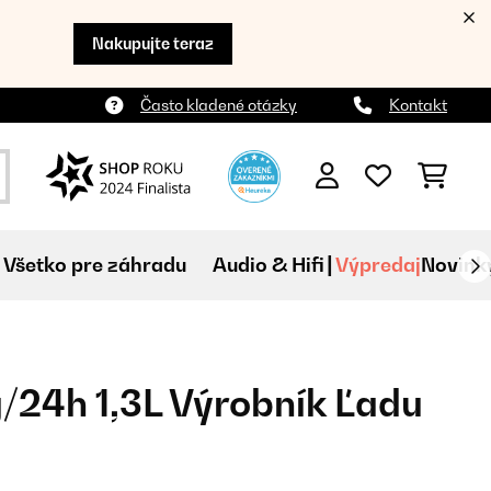
Nakupujte teraz
Často kladené otázky
Kontakt
Všetko pre záhradu
Audio & Hifi
Výpredaj
Novink
g/24h 1,3L Výrobník Ľadu