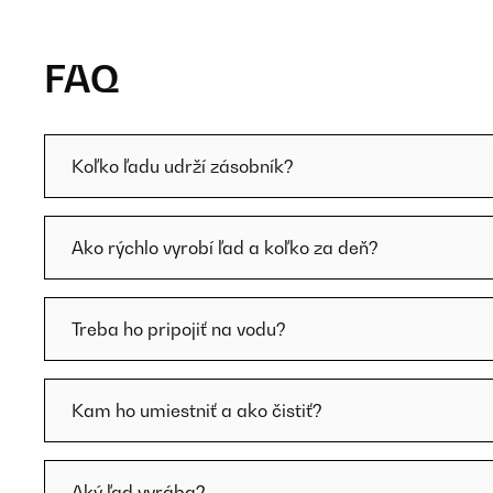
FAQ
Koľko ľadu udrží zásobník?
Ako rýchlo vyrobí ľad a koľko za deň?
Treba ho pripojiť na vodu?
Kam ho umiestniť a ako čistiť?
Aký ľad vyrába?