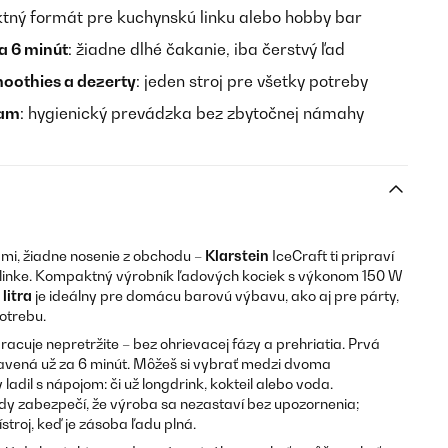
tný formát pre kuchynskú linku alebo hobby bar
a 6 minút
: žiadne dlhé čakanie, iba čerstvý ľad
moothies a dezerty
: jeden stroj pre všetky potreby
ram
: hygienický prevádzka bez zbytočnej námahy
mi, žiadne nosenie z obchodu –
Klarstein
IceCraft ti pripraví
linke. Kompaktný výrobník ľadových kociek s výkonom 150 W
 litra
je ideálny pre domácu barovú výbavu, ako aj pre párty,
otrebu.
cuje nepretržite – bez ohrievacej fázy a prehriatia. Prvá
avená už za 6 minút. Môžeš si vybrať medzi dvoma
ladil s nápojom: či už longdrink, kokteil alebo voda.
y zabezpečí, že výroba sa nezastaví bez upozornenia;
stroj, keď je zásoba ľadu plná.