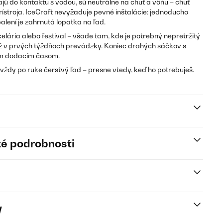
jú do kontaktu s vodou, sú neutrálne na chuť a vôňu – chuť
rístroja. IceCraft nevyžaduje pevné inštalácie: jednoducho
balení je zahrnutá lopatka na ľad.
elária alebo festival – všade tam, kde je potrebný nepretržitý
 už v prvých týždňoch prevádzky. Koniec drahých sáčkov s
ým dodacím časom.
vždy po ruke čerstvý ľad – presne vtedy, keď ho potrebuješ.
é podrobnosti
y