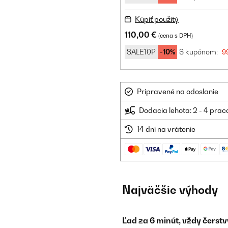
Kúpiť použitý
110,00 €
(cena s DPH)
SALE10P
-10%
S kupónom:
9
Pripravené na odoslanie
Dodacia lehota: 2 - 4 prac
14 dní na vrátenie
Najväčšie výhody
Ľad za 6 minút, vždy čerstv