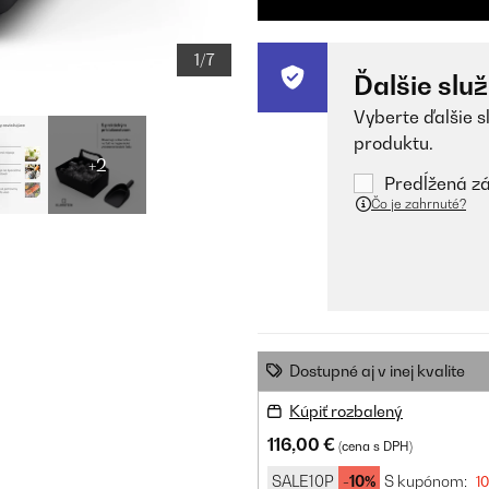
1/7
Ďalšie slu
Vyberte ďalšie s
produktu.
+2
Predĺžená zá
Čo je zahrnuté?
Dostupné aj v inej kvalite
Kúpiť rozbalený
116,00 €
(cena s DPH)
SALE10P
-10%
S kupónom:
1