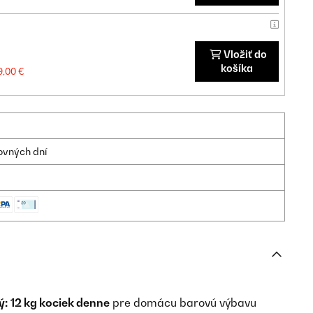
Vložiť do
košíka
9,00 €
ovných dní
ý:
12 kg kociek denne
pre domácu barovú výbavu