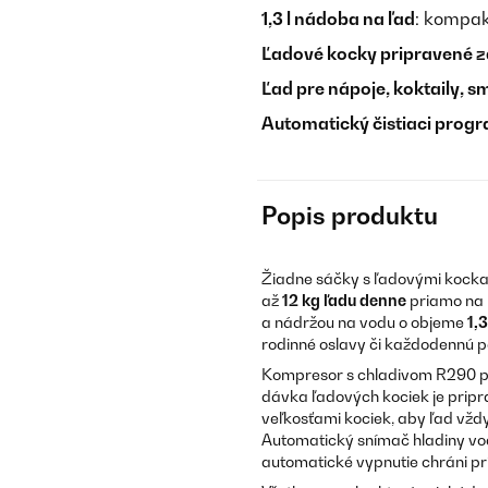
1,3 l nádoba na ľad
: kompak
Ľadové kocky pripravené z
Ľad pre nápoje, koktaily, s
Automatický čistiaci prog
Popis produktu
Žiadne sáčky s ľadovými kocka
až
12 kg ľadu denne
priamo na 
a nádržou na vodu o objeme
1,3
rodinné oslavy či každodennú p
Kompresor s chladivom R290 pra
dávka ľadových kociek je pripr
veľkosťami kociek, aby ľad vždy 
Automatický snímač hladiny vod
automatické vypnutie chráni prí