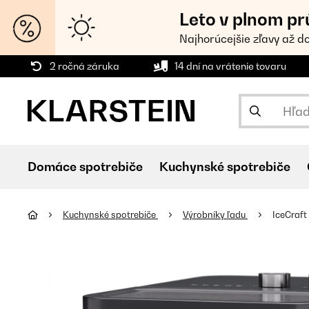
Leto v plnom pr
Najhorúcejšie zľavy až d
2 ročná záruka
14 dní na vrátenie tovaru
Domáce spotrebiče
Kuchynské spotrebiče
Kuchynské spotrebiče
Výrobníky ľadu
IceCraft