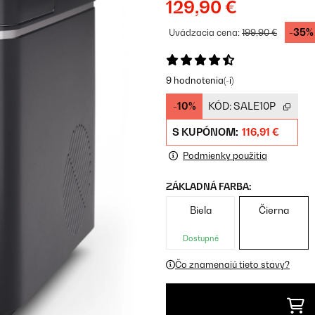
129,90 €
-35%
Uvádzacia cena:
199,90 €
9 hodnotenia(-í)
-10%
KÓD:
SALE10P
S KUPÓNOM:
116,91 €
Podmienky použitia
ZÁKLADNÁ FARBA:
Biela
Čierna
Dostupné
Čo znamenajú tieto stavy?