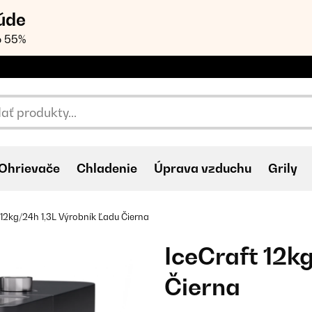
úde
o 55%
Ohrievače
Chladenie
Úprava vzduchu
Grily
 12kg/24h 1,3L Výrobník Ľadu Čierna
IceCraft 12k
Čierna