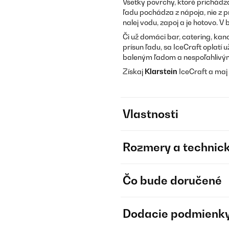
Všetky povrchy, ktoré prichádza
ľadu pochádza z nápoja, nie z p
nalej vodu, zapoj a je hotovo. V 
Či už domáci bar, catering, kanc
prísun ľadu, sa IceCraft oplatí
baleným ľadom a nespoľahliv
Získaj
Klarstein
IceCraft a maj 
Vlastnosti
Rozmery a technick
Čo bude doručené
Dodacie podmienk