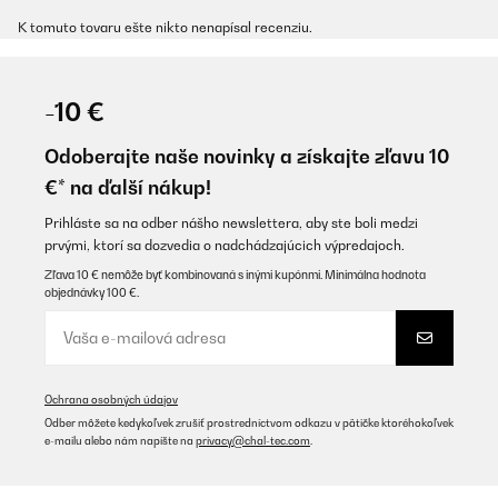
K tomuto tovaru ešte nikto nenapísal recenziu.
-10 €
Odoberajte naše novinky a získajte zľavu 10
€* na ďalší nákup!
Prihláste sa na odber nášho newslettera, aby ste boli medzi
prvými, ktorí sa dozvedia o nadchádzajúcich výpredajoch.
Zľava 10 € nemôže byť kombinovaná s inými kupónmi. Minimálna hodnota
objednávky 100 €.
Ochrana osobných údajov
Odber môžete kedykoľvek zrušiť prostredníctvom odkazu v pätičke ktoréhokoľvek
e-mailu alebo nám napíšte na
privacy@chal-tec.com
.