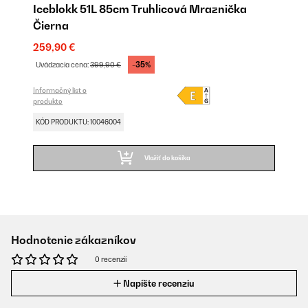
Iceblokk 51L 85cm Truhlicová Mraznička
Čierna
259,90 €
-35%
Uvádzacia cena:
399,90 €
Informačný list o
produkte
KÓD PRODUKTU: 10046004
Vložiť do košíka
Hodnotenie zákazníkov
0 recenzií
Napíšte recenziu