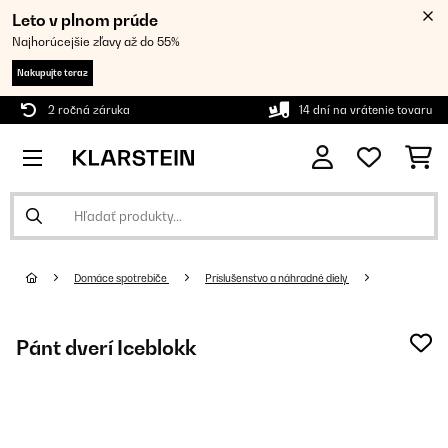
Leto v plnom prúde
Najhorúcejšie zľavy až do 55%
Nakupujte teraz
2 ročná záruka
14 dní na vrátenie tovaru
Domáce spotrebiče
Príslušenstvo a náhradné diely
Pánt dverí Iceblokk