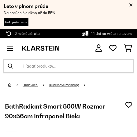
Leto v plnom prúde
Najhorúcejšie zľavy až do 55%
Nakupujte teraz
2 ročná záruka
14 dní na vrátenie tovaru
Ohrievače
Kúpeľňové radiátory
BathRadiant Smart 500W Rozmer
90x56cm Infrapanel Biela