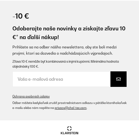
-10 €
Odoberajte naše novinky a získajte zľavu 10
€* na ďalší nákup!
Prihláste sa na odber nášho newslettera, aby ste boli medzi
prvými, ktorí sa dozvedia o nadchádzajúcich výpredajoch.
Zľava 10 € nemôže byť kombinovaná s inými kupónmi. Minimálna hodnota
objednávky 100 €.
Ochrana osobných údajov
Odber môžete kedykoľvek zrušiť prostredníctvom odkazu v pätičke ktoréhokoľvek
e-mailu alebo nám napíšte na
privacy@chal-tec.com
.