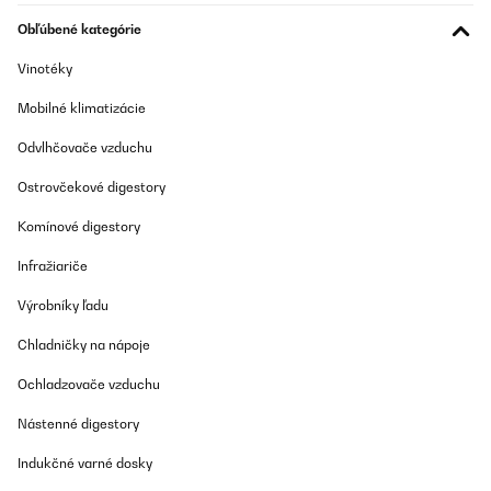
Obľúbené kategórie
Vinotéky
Mobilné klimatizácie
Odvlhčovače vzduchu
Ostrovčekové digestory
Komínové digestory
Infražiariče
Výrobníky ľadu
Chladničky na nápoje
Ochladzovače vzduchu
Nástenné digestory
Indukčné varné dosky