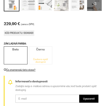
+3
229,90 €
(cena s DPH)
KÓD PRODUKTU: 10046481
ZÁKLADNÁ FARBA:
Biela
Čierna
Čoskoro opäť
dostupné
Čo znamenajú tieto stavy?
Informovať o dostupnosti
Zadajte svoju e-mailovú adresu a upozorníme vás, keď bude produkt opäť
dostupný.
Upozorniť