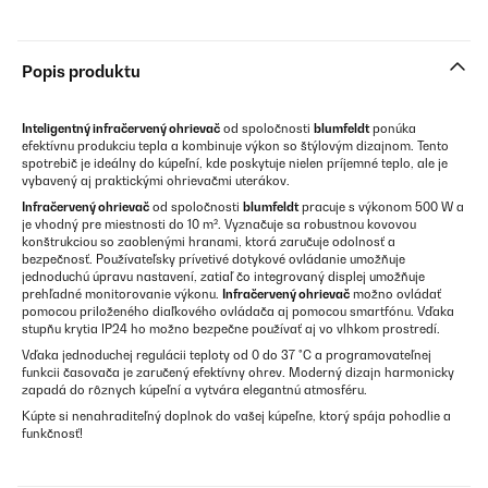
Popis produktu
Inteligentný infračervený ohrievač
od spoločnosti
blumfeldt
ponúka
efektívnu produkciu tepla a kombinuje výkon so štýlovým dizajnom. Tento
spotrebič je ideálny do kúpeľní, kde poskytuje nielen príjemné teplo, ale je
vybavený aj praktickými ohrievačmi uterákov.
Infračervený ohrievač
od spoločnosti
blumfeldt
pracuje s výkonom 500 W a
je vhodný pre miestnosti do 10 m². Vyznačuje sa robustnou kovovou
konštrukciou so zaoblenými hranami, ktorá zaručuje odolnosť a
bezpečnosť. Používateľsky prívetivé dotykové ovládanie umožňuje
jednoduchú úpravu nastavení, zatiaľ čo integrovaný displej umožňuje
prehľadné monitorovanie výkonu.
Infračervený ohrievač
možno ovládať
pomocou priloženého diaľkového ovládača aj pomocou smartfónu. Vďaka
stupňu krytia IP24 ho možno bezpečne používať aj vo vlhkom prostredí.
Vďaka jednoduchej regulácii teploty od 0 do 37 °C a programovateľnej
funkcii časovača je zaručený efektívny ohrev. Moderný dizajn harmonicky
zapadá do rôznych kúpeľní a vytvára elegantnú atmosféru.
Kúpte si nenahraditeľný doplnok do vašej kúpeľne, ktorý spája pohodlie a
funkčnosť!