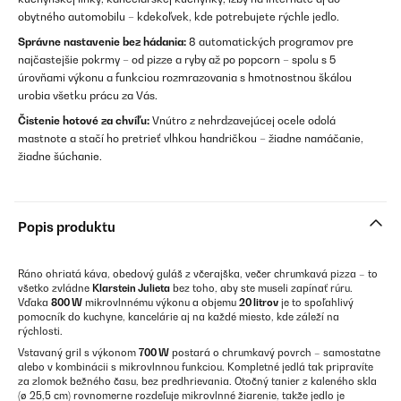
obytného automobilu – kdekoľvek, kde potrebujete rýchle jedlo.
Správne nastavenie bez hádania:
8 automatických programov pre
najčastejšie pokrmy – od pizze a ryby až po popcorn – spolu s 5
úrovňami výkonu a funkciou rozmrazovania s hmotnostnou škálou
urobia všetku prácu za Vás.
Čistenie hotové za chvíľu:
Vnútro z nehrdzavejúcej ocele odolá
mastnote a stačí ho pretrieť vlhkou handričkou – žiadne namáčanie,
žiadne šúchanie.
Popis produktu
Ráno ohriatá káva, obedový guláš z včerajška, večer chrumkavá pizza – to
všetko zvládne
Klarstein Julieta
bez toho, aby ste museli zapínať rúru.
Vďaka
800 W
mikrovlnnému výkonu a objemu
20 litrov
je to spoľahlivý
pomocník do kuchyne, kancelárie aj na každé miesto, kde záleží na
rýchlosti.
Vstavaný gril s výkonom
700 W
postará o chrumkavý povrch – samostatne
alebo v kombinácii s mikrovlnnou funkciou. Kompletné jedlá tak pripravíte
za zlomok bežného času, bez predhrievania. Otočný tanier z kaleného skla
(ø 25,5 cm) rovnomerne rozdeľuje mikrovlnné žiarenie, takže jedlo je