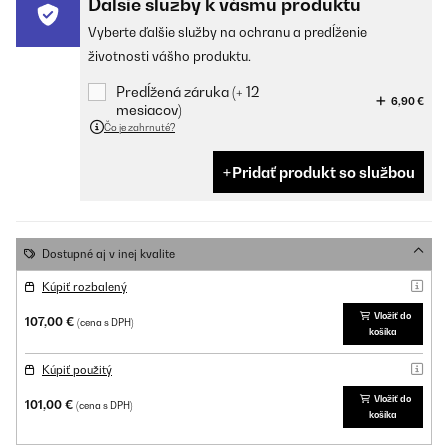
Ďalšie služby k vášmu produktu
Vyberte ďalšie služby na ochranu a predĺženie
životnosti vášho produktu.
Predĺžená záruka (+ 12
6,90 €
mesiacov)
Čo je zahrnuté?
Pridať produkt so službou
Dostupné aj v inej kvalite
Kúpiť rozbalený
Vložiť do
107,00 €
(cena s DPH)
košíka
Kúpiť použitý
Vložiť do
101,00 €
(cena s DPH)
košíka