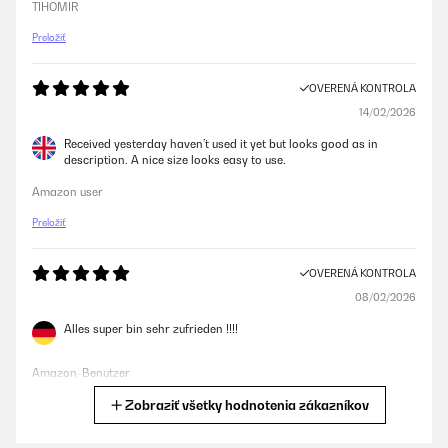
TIHOMIR
Preložiť
OVERENÁ KONTROLA
14/02/2026
Received yesterday haven’t used it yet but looks good as in
description. A nice size looks easy to use.
Amazon user
Preložiť
OVERENÁ KONTROLA
08/02/2026
Alles super bin sehr zufrieden !!!!
Amazon-Benutzer
Zobraziť všetky hodnotenia zákazníkov
Preložiť