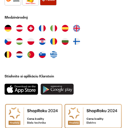
12/12/2024
Sehr stabil, einfache Bedienung, ist zu empfehlen!!
Medzinárodný
Amazon-Benutzer
Preložiť
OVERENÁ KONTROLA
04/12/2024
Wirklich ein Hingucker, das Gerät - wir sind sehr zufrieden und
können die Mikrowelle nur wärmstens empfehlen - toller Retro
Style, anstandslos macht sie ihre Arbeit:)
Stiahnite si aplikáciu Klarstein
Amazon-Benutzer
Preložiť
OVERENÁ KONTROLA
03/11/2024
Fornetto molto carino stile vintage come richiesto.