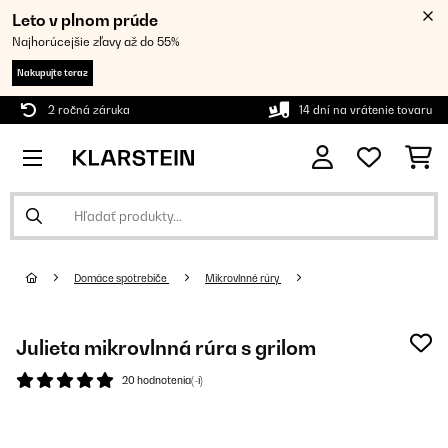
Leto v plnom prúde
Najhorúcejšie zľavy až do 55%
Nakupujte teraz
2 ročná záruka
14 dní na vrátenie tovaru
Domáce spotrebiče
Mikrovlnné rúry
Julieta mikrovlnná rúra s grilom
20 hodnotenia(-í)