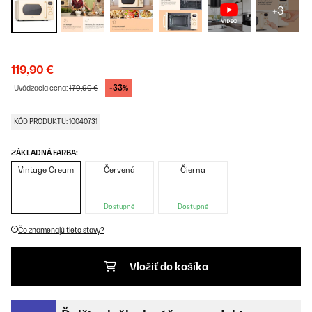
+3
119,90 €
-33%
Uvádzacia cena:
179,90 €
KÓD PRODUKTU: 10040731
ZÁKLADNÁ FARBA:
Vintage Cream
Červená
Čierna
Dostupné
Dostupné
Čo znamenajú tieto stavy?
Vložiť do košíka