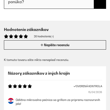
ponúka?
Hodnotenie zákazníkov
20 hodnotenia(-í)
Napíšte recenziu
K tomuto tovaru ešte nikto nenapísal recenziu.
Názory zákazníkov z iných krajín
OVERENÁ KONTROLA
15/04/2026
Odlična mikrovalna pećnica sa grillom za pripremu raznovrsnih
jela!