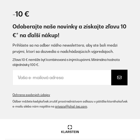
OVERENÁ KONTROLA
29/11/2025
-10 €
Die mikrowelle hat ein schönes Design und die Bedienung ist sehr
einfach. Kurzum macht sie was sie soll!
Odoberajte naše novinky a získajte zľavu 10
€* na ďalší nákup!
Amazon-Benutzer
Preložiť
Prihláste sa na odber nášho newslettera, aby ste boli medzi
prvými, ktorí sa dozvedia o nadchádzajúcich výpredajoch.
Zľava 10 € nemôže byť kombinovaná s inými kupónmi. Minimálna hodnota
OVERENÁ KONTROLA
objednávky 100 €.
28/11/2025
Supper gerät rasche Lieferung Zusteller sehr freundlich lieben
Dank
Amazon-Benutzer
Ochrana osobných údajov
Odber môžete kedykoľvek zrušiť prostredníctvom odkazu v pätičke ktoréhokoľvek
Preložiť
e-mailu alebo nám napíšte na
privacy@chal-tec.com
.
OVERENÁ KONTROLA
26/11/2025
Wunderschön vom Design und leichte Bedienung. Sehr super