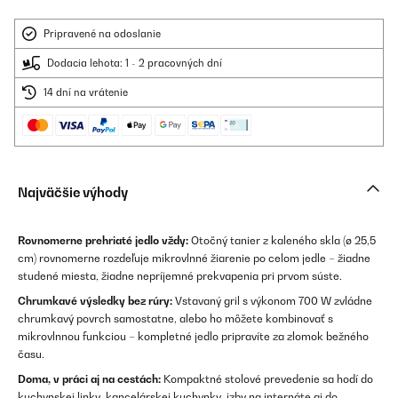
Pripravené na odoslanie
Dodacia lehota: 1 - 2 pracovných dní
14 dní na vrátenie
Najväčšie výhody
Rovnomerne prehriaté jedlo vždy:
Otočný tanier z kaleného skla (ø 25,5
cm) rovnomerne rozdeľuje mikrovlnné žiarenie po celom jedle – žiadne
studené miesta, žiadne nepríjemné prekvapenia pri prvom súste.
Chrumkavé výsledky bez rúry:
Vstavaný gril s výkonom 700 W zvládne
chrumkavý povrch samostatne, alebo ho môžete kombinovať s
mikrovlnnou funkciou – kompletné jedlo pripravíte za zlomok bežného
času.
Doma, v práci aj na cestách:
Kompaktné stolové prevedenie sa hodí do
kuchynskej linky, kancelárskej kuchynky, izby na internáte aj do