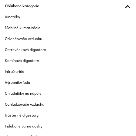
Obľúbené kategórie
Amazon-Benutzer
Vinotéky
Preložiť
Mobilné klimatizácie
OVERENÁ KONTROLA
Odvlhčovače vzduchu
09/06/2025
Ostrovčekové digestory
Sehr zufrieden
Komínové digestory
Amazon-Benutzer
Infražiariče
Preložiť
Výrobníky ľadu
OVERENÁ KONTROLA
Chladničky na nápoje
27/01/2025
Ochladzovače vzduchu
Molto bello esteticamente e funziona bene
Nástenné digestory
Utente Amazon
Indukčné varné dosky
Preložiť