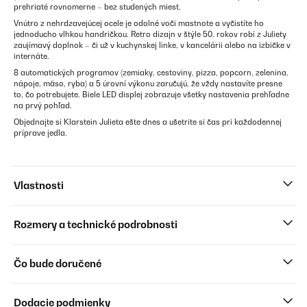
prehriaté rovnomerne – bez studených miest.
Vnútro z nehrdzavejúcej ocele je odolné voči mastnote a vyčistíte ho
jednoducho vlhkou handričkou. Retro dizajn v štýle 50. rokov robí z Juliety
zaujímavý doplnok – či už v kuchynskej linke, v kancelárii alebo na izbičke v
internáte.
8 automatických programov (zemiaky, cestoviny, pizza, popcorn, zelenina,
nápoje, mäso, ryba) a 5 úrovní výkonu zaručujú, že vždy nastavíte presne
to, čo potrebujete. Biele LED displej zobrazuje všetky nastavenia prehľadne
na prvý pohľad.
Objednajte si Klarstein Julieta ešte dnes a ušetrite si čas pri každodennej
príprave jedla.
Vlastnosti
Rozmery a technické podrobnosti
Čo bude doručené
Dodacie podmienky