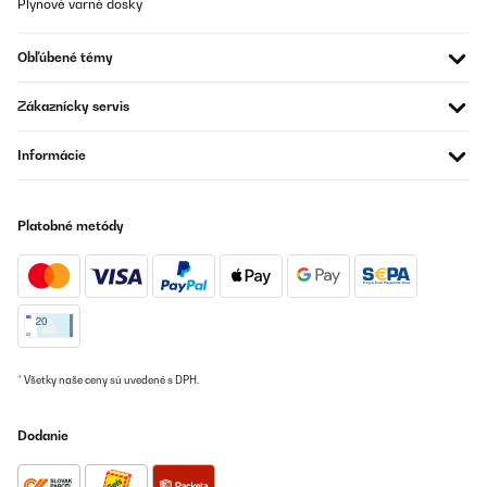
Plynové varné dosky
OVERENÁ KONTROLA
23/12/2024
Obľúbené témy
Steht oben
Zákaznícky servis
Amazon-Benutzer
Informácie
Preložiť
OVERENÁ KONTROLA
Platobné metódy
12/12/2024
Me ha encantado el diseño estoy creando mi cocina retro y va
genial con el color de mi cocina y nevera lo único el cable es
corto pero para colocarlo en la pared está genial.La marca es
alemana muy buena ya que tengo otras cosas instaladas en mi
casa de esta misma marca y es buenísima.
* Všetky naše ceny sú uvedené s DPH.
Usuario/a de amazon
Preložiť
Dodanie
OVERENÁ KONTROLA