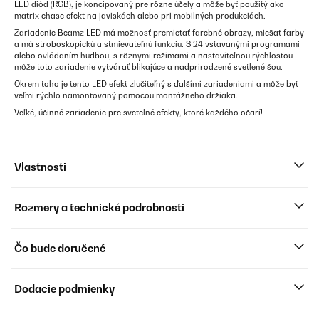
LED diód (RGB), je koncipovaný pre rôzne účely a môže byť použitý ako
matrix chase efekt na javiskách alebo pri mobilných produkciách.
Zariadenie Beamz LED má možnosť premietať farebné obrazy, miešať farby
a má stroboskopickú a stmievateľnú funkciu. S 24 vstavanými programami
alebo ovládaním hudbou, s rôznymi režimami a nastaviteľnou rýchlosťou
môže toto zariadenie vytvárať blikajúce a nadprirodzené svetlené šou.
Okrem toho je tento LED efekt zlučiteľný s ďalšími zariadeniami a môže byť
veľmi rýchlo namontovaný pomocou montážneho držiaka.
Veľké, účinné zariadenie pre svetelné efekty, ktoré každého očarí!
Vlastnosti
Rozmery a technické podrobnosti
Čo bude doručené
Dodacie podmienky