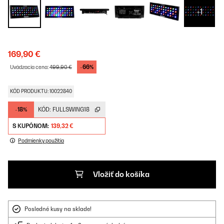
+1
169,90 €
-66%
Uvádzacia cena:
499,90 €
KÓD PRODUKTU: 10022840
-18%
KÓD:
FULLSWING18
S KUPÓNOM:
139,32 €
Podmienky použitia
Vložiť do košíka
Posledné kusy na sklade!