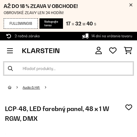
AŽ DO 18 % ZĽAVA V OBCHODE!
OBROVSKÉ ZĽAVY LEN 24 HODÍN!
Nakupujte
17
32
39
FULLSWING18
H
M
S
teraz
2 ročná záruka
14 dní na vrátenie tovaru
Audio & Hifi
LCP-48, LED farebný panel, 48 x 1 W
RGW, DMX