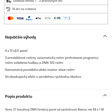
Dodacia lehota: 1 - 2 pracovných dní
14 dní na vrátenie
Najväčšie výhody
4 x 12 LED panel
3 prevádzkové režimy: automatický režim (prehrávanie programu);
režim ovládania hudbou a DMX-512 režim
Samostatná prevádzka alebo master-slave režim
Stroboskopický efekt s variabilnou rýchlosťou bleskov
Popis produktu
Tento 27-kanálový DMX farebný panel od spoločnosti Beamz má 48 x 1 W