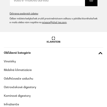
Ochrana osobných údajov
Odber môžete kedykoľvek zrušiť prostredníctvom odkazu v pätičke ktoréhokoľvek
e-mailu alebo nám napíšte na
privacy@chal-tec.com
.
Obľúbené kategórie
Vinotéky
Mobilné klimatizácie
Odvlhčovače vzduchu
Ostrovčekové digestory
Komínové digestory
Infražiariče