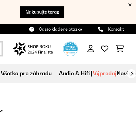
Nakupujte teraz
Často kladené otázky
Kontakt
Všetko pre záhradu
Audio & Hifi
Výpredaj
Novink
r