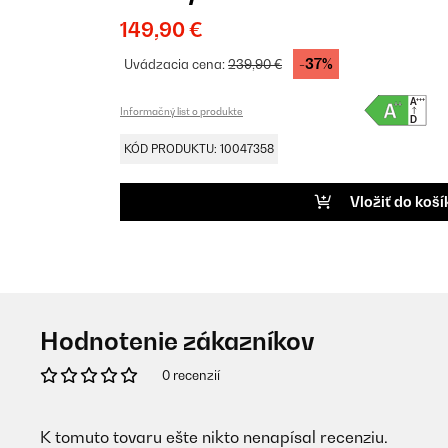
149,90 €
-37%
Uvádzacia cena:
239,90 €
Informačný list o produkte
KÓD PRODUKTU: 10047358
Vložiť do koší
Hodnotenie zákazníkov
0 recenzií
K tomuto tovaru ešte nikto nenapísal recenziu.