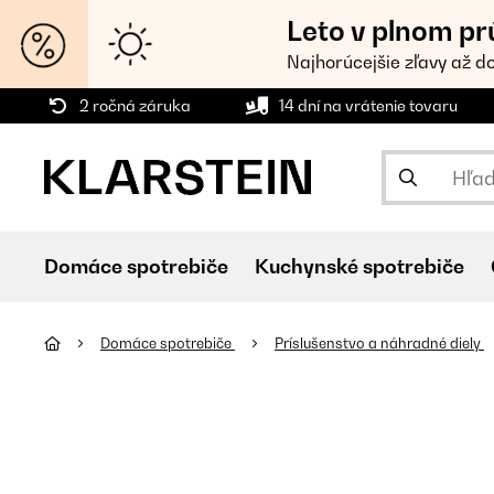
Leto v plnom pr
Najhorúcejšie zľavy až d
2 ročná záruka
14 dní na vrátenie tovaru
Domáce spotrebiče
Kuchynské spotrebiče
Domáce spotrebiče
Príslušenstvo a náhradné diely