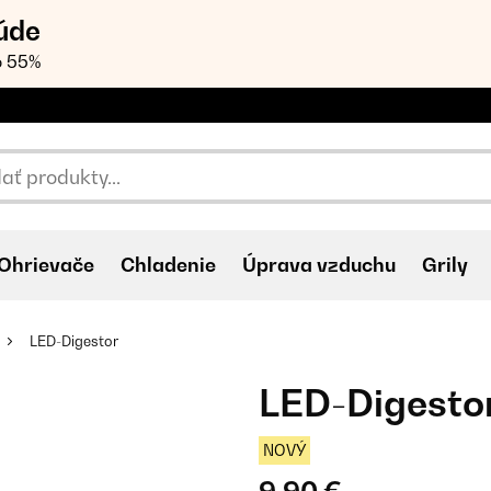
úde
o 55%
Ohrievače
Chladenie
Úprava vzduchu
Grily
LED-Digestor
LED-Digesto
NOVÝ