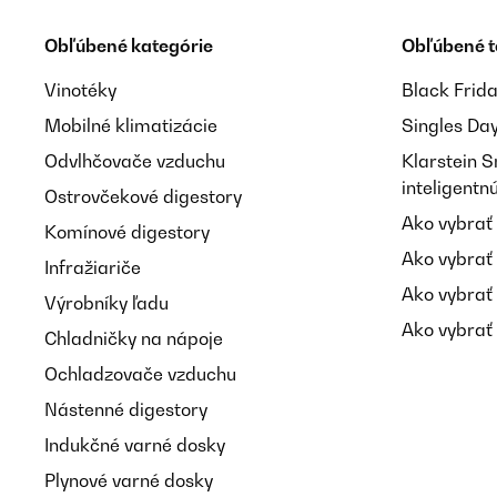
Obľúbené kategórie
Obľúbené 
Vinotéky
Black Frid
Mobilné klimatizácie
Singles Da
Odvlhčovače vzduchu
Klarstein 
inteligent
Ostrovčekové digestory
Ako vybrať
Komínové digestory
Ako vybrať
Infražiariče
Ako vybrať
Výrobníky ľadu
Ako vybrať 
Chladničky na nápoje
Ochladzovače vzduchu
Nástenné digestory
Indukčné varné dosky
Plynové varné dosky