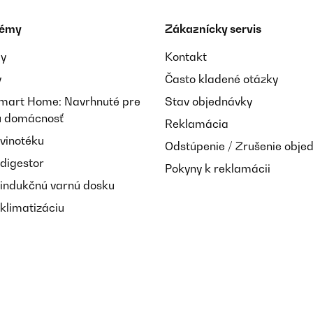
témy
Zákaznícky servis
ay
Kontakt
y
Často kladené otázky
Smart Home: Navrhnuté pre
Stav objednávky
nú domácnosť
Reklamácia
 vinotéku
Odstúpenie / Zrušenie obje
 digestor
Pokyny k reklamácii
 indukčnú varnú dosku
klimatizáciu