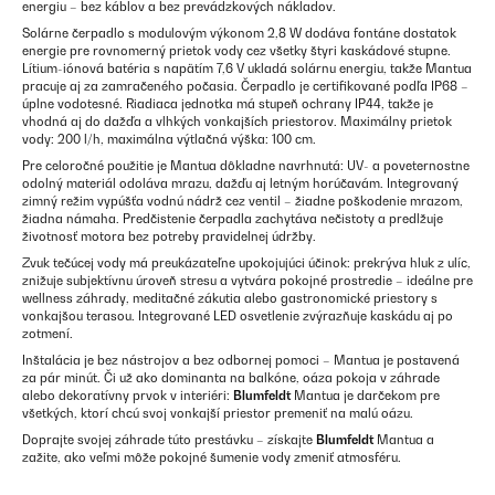
energiu – bez káblov a bez prevádzkových nákladov.
Solárne čerpadlo s modulovým výkonom 2,8 W dodáva fontáne dostatok
energie pre rovnomerný prietok vody cez všetky štyri kaskádové stupne.
Lítium-iónová batéria s napätím 7,6 V ukladá solárnu energiu, takže Mantua
pracuje aj za zamračeného počasia. Čerpadlo je certifikované podľa IP68 –
úplne vodotesné. Riadiaca jednotka má stupeň ochrany IP44, takže je
vhodná aj do dažďa a vlhkých vonkajších priestorov. Maximálny prietok
vody: 200 l/h, maximálna výtlačná výška: 100 cm.
Pre celoročné použitie je Mantua dôkladne navrhnutá: UV- a poveternostne
odolný materiál odoláva mrazu, dažďu aj letným horúčavám. Integrovaný
zimný režim vypúšťa vodnú nádrž cez ventil – žiadne poškodenie mrazom,
žiadna námaha. Predčistenie čerpadla zachytáva nečistoty a predlžuje
životnosť motora bez potreby pravidelnej údržby.
Zvuk tečúcej vody má preukázateľne upokojujúci účinok: prekrýva hluk z ulíc,
znižuje subjektívnu úroveň stresu a vytvára pokojné prostredie – ideálne pre
wellness záhrady, meditačné zákutia alebo gastronomické priestory s
vonkajšou terasou. Integrované LED osvetlenie zvýrazňuje kaskádu aj po
zotmení.
Inštalácia je bez nástrojov a bez odbornej pomoci – Mantua je postavená
za pár minút. Či už ako dominanta na balkóne, oáza pokoja v záhrade
alebo dekoratívny prvok v interiéri:
Blumfeldt
Mantua je darčekom pre
všetkých, ktorí chcú svoj vonkajší priestor premeniť na malú oázu.
Doprajte svojej záhrade túto prestávku – získajte
Blumfeldt
Mantua a
zažite, ako veľmi môže pokojné šumenie vody zmeniť atmosféru.