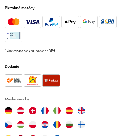
nicht ganz: die Lämpchen brennen auch am Tag, was zwar nicht
stört, aber auch nicht viel bringt. Wenn man kein gutes
Platobné metódy
technisches Verständnis hat, dann ist die Anleitung etwas
schwierig zu verstehen. Man muss einfach nur den Schlauch an
die Pumpe schließen, die Pumpe mit ausreichend Wasser
bedecken (darauf achten, dass auch noch genug Wasser die
Pumpe bedeckt, wenn die Pumpe gestartet wird) und die Kabel
dann noch mit dem Solar Panel verbinden. Fazit: Super Brunnen,
der umweltfeundlich mit Solarenergie funktioniert und nach einer
Laufzeit von ca. 1 Monat gibt es bisher keine Probleme.
* Všetky naše ceny sú uvedené s DPH.
Amazon-Benutzer
Preložiť
Dodanie
OVERENÁ KONTROLA
13/05/2025
Ich war zunächst etwas skeptisch, aber der Brunnen und die
Medzinárodný
vorherigen Bewertungen halten was sie versprechen. Der
Brunnen ist nicht kitschig (gefällt sogar meinem Mann ) und für
den Balkon hat er die ideale Größe. Das Plätschern ist sehr
angenehm und entspannt. Der große Vorteil: das Solar Panel hat
einen angebauten Akku. So läuft der Brunnen auch, wenn es
schon dunkel ist oder die Sonne nicht scheint. Bei mir war der
Akku sogar bereits aufgeladen. Damit die Pumpe funktioniert,
muss man nur den Knopf auf der Rückseite des Solar Panels