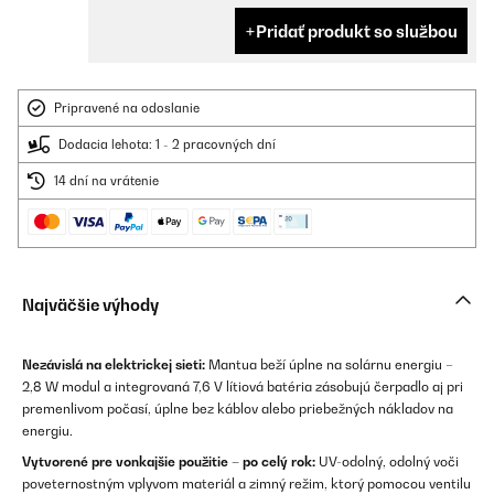
Pridať produkt so službou
Pripravené na odoslanie
Dodacia lehota: 1 - 2 pracovných dní
14 dní na vrátenie
Najväčšie výhody
Nezávislá na elektrickej sieti:
Mantua beží úplne na solárnu energiu –
2,8 W modul a integrovaná 7,6 V lítiová batéria zásobujú čerpadlo aj pri
premenlivom počasí, úplne bez káblov alebo priebežných nákladov na
energiu.
Vytvorené pre vonkajšie použitie – po celý rok:
UV-odolný, odolný voči
poveternostným vplyvom materiál a zimný režim, ktorý pomocou ventilu