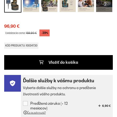
+2
96,90 €
-39%
Uvádzacia cena:
159,90 €
KÓD PRODUKTU: 10034730
Vložiť do košíka
Ďalšie služby k vášmu produktu
Vyberte ďalšie služby na ochranu a predĺženie
životnosti vášho produktu.
Predĺžená záruka (+ 12
6,90 €
mesiacov)
Čo je zahrnuté?