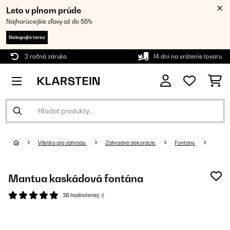
Leto v plnom prúde
Najhorúcejšie zľavy až do 55%
Nakupujte teraz
2 ročná záruka
14 dní na vrátenie tovaru
Všetko pre záhradu
Záhradné dekorácie
Fontány
Mantua kaskádová fontána
38 hodnotenia(-í)