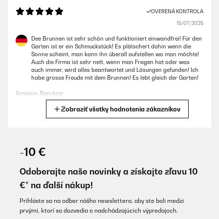
OVERENÁ KONTROLA
15/07/2025
Dee Brunnen ist sehr schön und funktioniert einwandfrei! Für den
Garten ist er ein Schmuckstück! Es plätschert dahin wenn die
Sonne scheint, man kann ihn überall aufstellen wo man möchte!
Auch die Firma ist sehr nett, wenn man Fragen hat oder was
auch immer, wird alles beantwortet und Lösungen gefunden! Ich
habe grosse Freude mit dem Brunnen! Es lebt gleich der Garten!
Amazon-Benutzer
Zobraziť všetky hodnotenia zákazníkov
Preložiť
OVERENÁ KONTROLA
06/07/2025
-10 €
Hält was er verspricht Der Brunnen ist schön, gut verarbeitet und
macht ein angenehmes Geräusch im Hintergrund. Der Akku hält
Odoberajte naše novinky a získajte zľavu 10
teilweise die ganze Nacht , wenn er auch den Tag in der direkten
€* na ďalší nákup!
Sonne war.
Amazon-Benutzer
Prihláste sa na odber nášho newslettera, aby ste boli medzi
prvými, ktorí sa dozvedia o nadchádzajúcich výpredajoch.
Preložiť