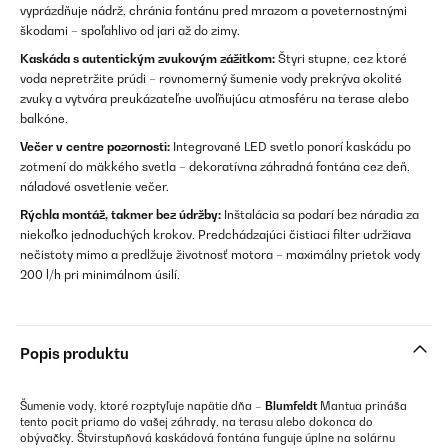
vyprázdňuje nádrž, chránia fontánu pred mrazom a poveternostnými
škodami – spoľahlivo od jari až do zimy.
Kaskáda s autentickým zvukovým zážitkom:
Štyri stupne, cez ktoré
voda nepretržite prúdi – rovnomerný šumenie vody prekrýva okolité
zvuky a vytvára preukázateľne uvoľňujúcu atmosféru na terase alebo
balkóne.
Večer v centre pozornosti:
Integrované LED svetlo ponorí kaskádu po
zotmení do mäkkého svetla – dekoratívna záhradná fontána cez deň,
náladové osvetlenie večer.
Rýchla montáž, takmer bez údržby:
Inštalácia sa podarí bez náradia za
niekoľko jednoduchých krokov. Predchádzajúci čistiaci filter udržiava
nečistoty mimo a predlžuje životnosť motora – maximálny prietok vody
200 l/h pri minimálnom úsilí.
Popis produktu
Šumenie vody, ktoré rozptyľuje napätie dňa –
Blumfeldt
Mantua prináša
tento pocit priamo do vašej záhrady, na terasu alebo dokonca do
obývačky. Štvirstupňová kaskádová fontána funguje úplne na solárnu