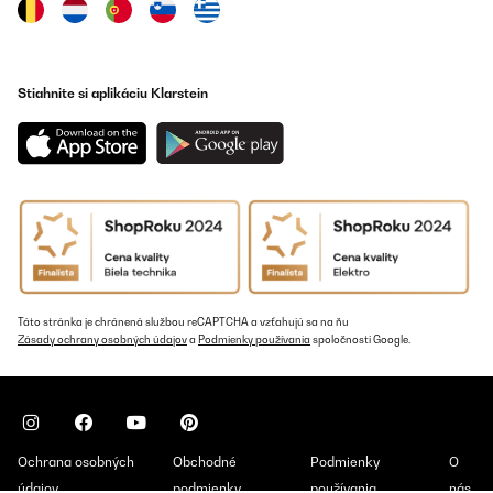
drücken und schon geht es los (wenn alles angeschlossen ist).
Wenn die Sonne scheint lädt das Panel den Akku dann einfach
immer wieder auf. Will man den Brunnen ausmachen, einfach
wieder den Knopf drücken.Bis zur 5 Sterne Perfektion reicht es
nicht ganz: die Lämpchen brennen auch am Tag, was zwar nicht
Stiahnite si aplikáciu Klarstein
stört, aber auch nicht viel bringt. Wenn man kein gutes
technisches Verständnis hat, dann ist die Anleitung etwas
schwierig zu verstehen. Man muss einfach nur den Schlauch an
die Pumpe schließen, die Pumpe mit ausreichend Wasser
bedecken (darauf achten, dass auch noch genug Wasser die
Pumpe bedeckt, wenn die Pumpe gestartet wird) und die Kabel
dann noch mit dem Solar Panel verbinden.Fazit: Super Brunnen,
der umweltfeundlich mit Solarenergie funktioniert und nach einer
Laufzeit von ca. 1 Monat gibt es bisher keine Probleme.
Amazon-Benutzer
Preložiť
Táto stránka je chránená službou reCAPTCHA a vzťahujú sa na ňu
Zásady ochrany osobných údajov
a
Podmienky používania
spoločnosti Google.
OVERENÁ KONTROLA
22/11/2024
works well makes a nice soothing sound
Ochrana osobných
Obchodné
Podmienky
O
Usuario/a de amazon
údajov
podmienky
používania
nás