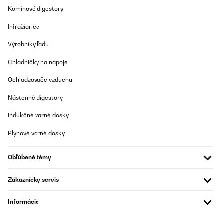
hält wie versprochen etwa 5 Stunden. Auch die LED-Beleuchtung
Komínové digestory
sorgt am Abend für eine stimmungsvolle Atmosphäre. Optisch ist
der Brunnen ein echter Hingucker: Die Holzoptik sieht sehr
Infražiariče
hochwertig aus und passt perfekt in meinen Garten. Die Lieferung
war zudem überraschend schnell. Klare Kaufempfehlung!
Výrobníky ľadu
Amazon-Benutzer
Chladničky na nápoje
Preložiť
Ochladzovače vzduchu
OVERENÁ KONTROLA
Nástenné digestory
13/05/2025
Indukčné varné dosky
Ich war zunächst etwas skeptisch, aber der Brunnen und die
vorherigen Bewertungen halten was sie versprechen. Der
Plynové varné dosky
Brunnen ist nicht kitschig (gefällt sogar meinem Mann ) und für
den Balkon hat er die ideale Größe. Das Plätschern ist sehr
angenehm und entspannt. Der große Vorteil: das Solar Panel hat
Obľúbené témy
einen angebauten Akku. So läuft der Brunnen auch, wenn es
schon dunkel ist oder die Sonne nicht scheint. Bei mir war der
Akku sogar bereits aufgeladen. Damit die Pumpe funktioniert,
Zákaznícky servis
muss man nur den Knopf auf der Rückseite des Solar Panels
drücken und schon geht es los (wenn alles angeschlossen ist).
Wenn die Sonne scheint lädt das Panel den Akku dann einfach
Informácie
immer wieder auf. Will man den Brunnen ausmachen, einfach
wieder den Knopf drücken. Bis zur 5 Sterne Perfektion reicht es