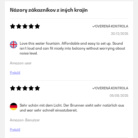
Názory zákazníkov z iných krajín
OVERENÁ KONTROLA
20/12/2025
Love this water fountain. Affordable and easy to set up. Sound
isn’t loud and can fit nicely into balcony without worrying about
noise level.
Amazon user
Preložiť
OVERENÁ KONTROLA
05/08/2025
Sehr schön mit dem Licht. Der Brunnen sieht sehr natürlich aus
und war sehr schnell einsatzbereit.
Amazon-Benutzer
Preložiť