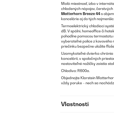
Malá miestnosť, izba v internát
chladených nápojov, čerstvých p
Matterhorn Breeze 44
s obje
kancelárie aj do tých najmenšíc
Termoelektrický chladiaci syst
dB. V spálni, homeoffice či hote
pohodlne pomocou termostatu na
vyberateľné police z kovového
priečinku bezpečne uložíte fľaše
Uzamykateľné dvierka chránia
kancelárii, v spoločných priesto
nastaviteľné nožičky zaistia sta
Chladivo: R600a.
Objednajte Klarstein Matterhor
vždy poruke – nech sa nachádz
Vlastnosti