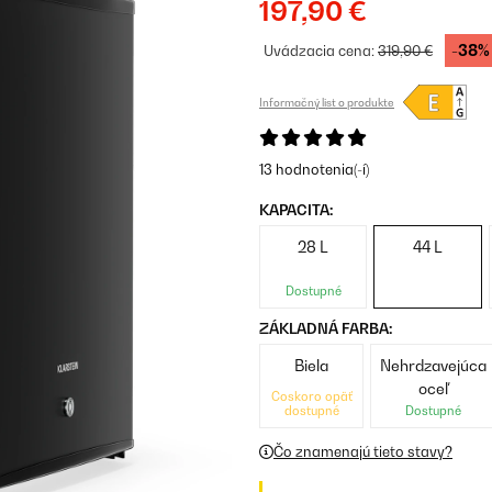
197,90 €
-38%
Uvádzacia cena:
319,90 €
Informačný list o produkte
13 hodnotenia(-í)
KAPACITA:
28 L
44 L
Dostupné
ZÁKLADNÁ FARBA:
Biela
Nehrdzavejúca
oceľ
Čoskoro opäť
dostupné
Dostupné
Čo znamenajú tieto stavy?