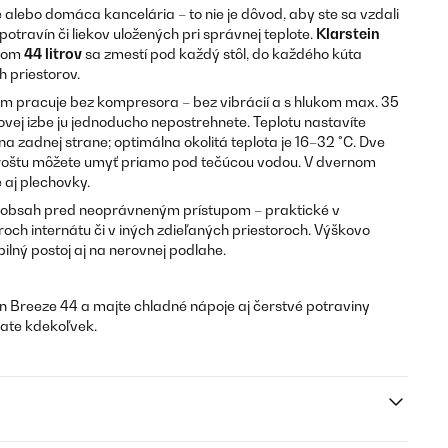
e alebo domáca kancelária – to nie je dôvod, aby ste sa vzdali
otravín či liekov uložených pri správnej teplote.
Klarstein
mom
44 litrov
sa zmestí pod každý stôl, do každého kúta
h priestorov.
ém pracuje bez kompresora – bez vibrácií a s hlukom max. 35
lovej izbe ju jednoducho nepostrehne­te. Teplotu nastavíte
 zadnej strane; optimálna okolitá teplota je 16–32 °C. Dve
 roštu môžete umyť priamo pod tečúcou vodou. V dvernom
 aj plechovky.
 obsah pred neoprávneným prístupom – praktické v
roch internátu či v iných zdieľaných priestoroch. Výškovo
bilný postoj aj na nerovnej podlahe.
n Breeze 44 a majte chladné nápoje aj čerstvé potraviny
ate kdekoľvek.