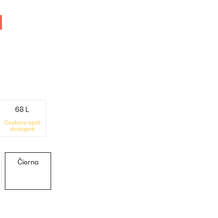
68 L
Čoskoro opäť
dostupné
Čierna