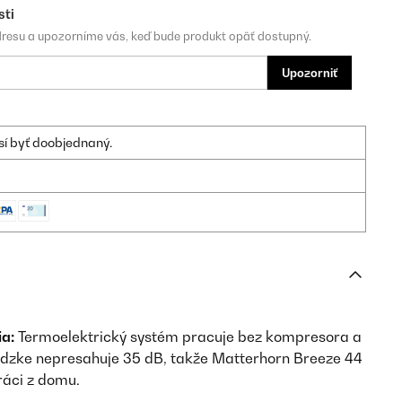
sti
dresu a upozorníme vás, keď bude produkt opäť dostupný.
Upozorniť
sí byť doobjednaný.
a:
Termoelektrický systém pracuje bez kompresora a
evádzke nepresahuje 35 dB, takže Matterhorn Breeze 44
práci z domu.