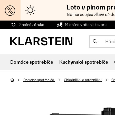
Leto v plnom pr
Najhorúcejšie zľavy až d
2 ročná záruka
14 dní na vrátenie tovaru
Domáce spotrebiče
Kuchynské spotrebiče
Domáce spotrebiče
Chladničky a mrazničky
C