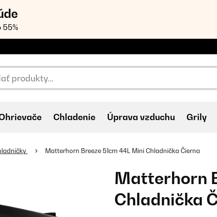
úde
o 55%
Ohrievače
Chladenie
Úprava vzduchu
Grily
hladničky
Matterhorn Breeze 51cm 44L Mini Chladnička Čierna
Matterhorn 
Chladnička Č