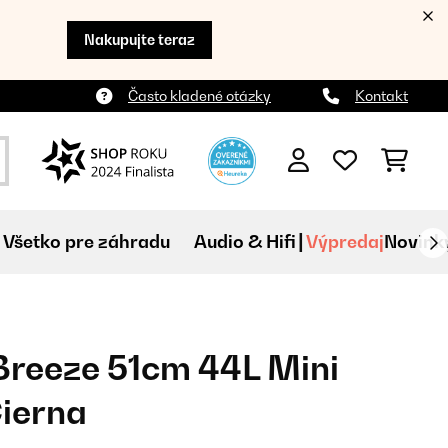
Nakupujte teraz
Často kladené otázky
Kontakt
Všetko pre záhradu
Audio & Hifi
Výpredaj
Novink
Breeze 51cm 44L Mini
ierna