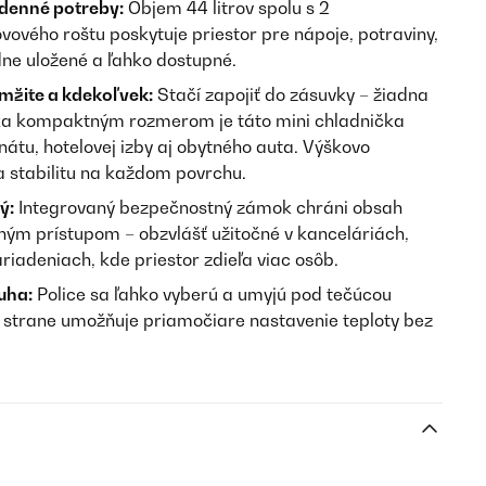
denné potreby:
Objem 44 litrov spolu s 2
vového roštu poskytuje priestor pre nápoje, potraviny,
dne uložené a ľahko dostupné.
mžite a kdekoľvek:
Stačí zapojiť do zásuvky – žiadna
aka kompaktným rozmerom je táto mini chladnička
nátu, hotelovej izby aj obytného auta. Výškovo
a stabilitu na každom povrchu.
ý:
Integrovaný bezpečnostný zámok chráni obsah
ým prístupom – obzvlášť užitočné v kanceláriách,
riadeniach, kde priestor zdieľa viac osôb.
uha:
Police sa ľahko vyberú a umyjú pod tečúcou
 strane umožňuje priamočiare nastavenie teploty bez