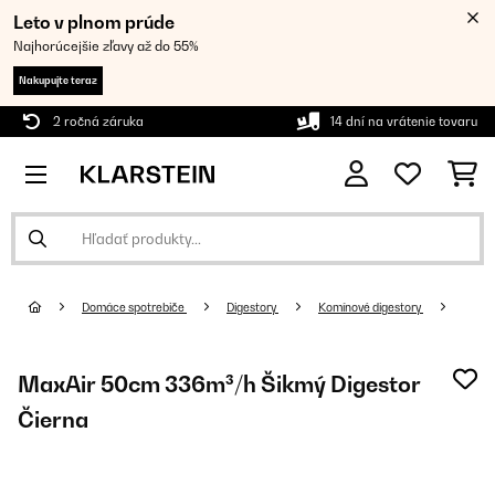
Leto v plnom prúde
Najhorúcejšie zľavy až do 55%
Nakupujte teraz
2 ročná záruka
14 dní na vrátenie tovaru
Domáce spotrebiče
Digestory
Komínové digestory
MaxAir 50cm 336m³/h Šikmý Digestor
Čierna