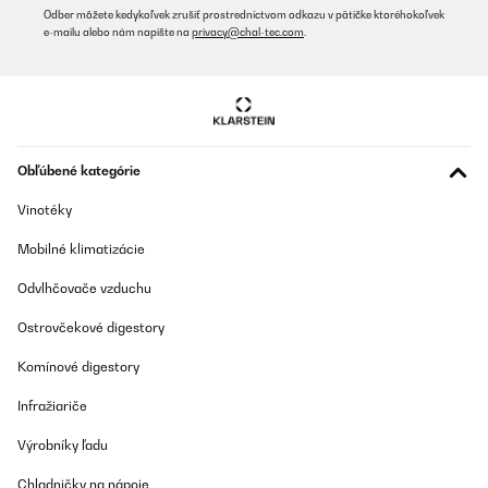
Odber môžete kedykoľvek zrušiť prostredníctvom odkazu v pätičke ktoréhokoľvek
e-mailu alebo nám napíšte na
privacy@chal-tec.com
.
Obľúbené kategórie
Vinotéky
Mobilné klimatizácie
Odvlhčovače vzduchu
Ostrovčekové digestory
Komínové digestory
Infražiariče
Výrobníky ľadu
Chladničky na nápoje