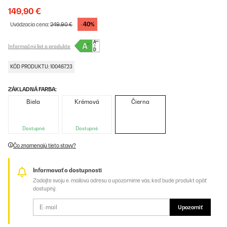
149,90 €
-40%
Uvádzacia cena:
249,90 €
Informačný list o produkte
KÓD PRODUKTU: 10046723
ZÁKLADNÁ FARBA:
Biela
Krémová
Čierna
Dostupné
Dostupné
Čo znamenajú tieto stavy?
Informovať o dostupnosti
Zadajte svoju e-mailovú adresu a upozorníme vás, keď bude produkt opäť
dostupný.
Upozorniť