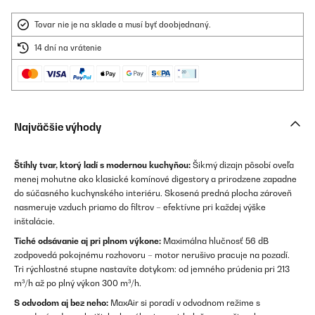
Tovar nie je na sklade a musí byť doobjednaný.
14 dní na vrátenie
Najväčšie výhody
Štíhly tvar, ktorý ladí s modernou kuchyňou:
Šikmý dizajn pôsobí oveľa
menej mohutne ako klasické komínové digestory a prirodzene zapadne
do súčasného kuchynského interiéru. Skosená predná plocha zároveň
nasmeruje vzduch priamo do filtrov – efektívne pri každej výške
inštalácie.
Tiché odsávanie aj pri plnom výkone:
Maximálna hlučnosť 56 dB
zodpovedá pokojnému rozhovoru – motor nerušivo pracuje na pozadí.
Tri rýchlostné stupne nastavíte dotykom: od jemného prúdenia pri 213
m³/h až po plný výkon 300 m³/h.
S odvodom aj bez neho:
MaxAir si poradí v odvodnom režime s