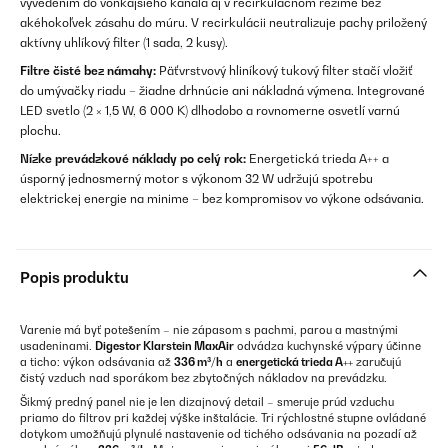
vyvedením do vonkajšieho kanála aj v recirkulačnom režime bez
akéhokoľvek zásahu do múru. V recirkulácii neutralizuje pachy priložený
aktívny uhlíkový filter (1 sada, 2 kusy).
Filtre čisté bez námahy:
Päťvrstvový hliníkový tukový filter stačí vložiť
do umývačky riadu – žiadne drhnúcie ani nákladná výmena. Integrované
LED svetlo (2 × 1,5 W, 6 000 K) dlhodobo a rovnomerne osvetlí varnú
plochu.
Nízke prevádzkové náklady po celý rok:
Energetická trieda A++ a
úsporný jednosmerný motor s výkonom 32 W udržujú spotrebu
elektrickej energie na minime – bez kompromisov vo výkone odsávania.
Popis produktu
Varenie má byť potešením – nie zápasom s pachmi, parou a mastnými
usadeninami.
Digestor Klarstein MaxAir
odvádza kuchynské výpary účinne
a ticho: výkon odsávania až
336 m³/h
a
energetická trieda A++
zaručujú
čistý vzduch nad sporákom bez zbytočných nákladov na prevádzku.
Šikmý predný panel nie je len dizajnový detail – smeruje prúd vzduchu
priamo do filtrov pri každej výške inštalácie. Tri rýchlostné stupne ovládané
dotykom umožňujú plynulé nastavenie od tichého odsávania na pozadí až