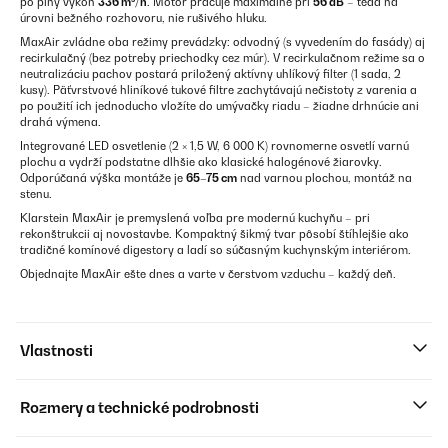
po plný výkon
336 m³/h
. Motor pracuje maximálne pri
56 dB
– teda na
úrovni bežného rozhovoru, nie rušivého hluku.
MaxAir zvládne oba režimy prevádzky: odvodný (s vyvedením do fasády) aj
recirkulačný (bez potreby priechodky cez múr). V recirkulačnom režime sa o
neutralizáciu pachov postará priložený aktívny uhlíkový filter (1 sada, 2
kusy). Päťvrstvové hliníkové tukové filtre zachytávajú nečistoty z varenia a
po použití ich jednoducho vložíte do umývačky riadu – žiadne drhnúcie ani
drahá výmena.
Integrované LED osvetlenie (2 × 1,5 W, 6 000 K) rovnomerne osvetlí varnú
plochu a vydrží podstatne dlhšie ako klasické halogénové žiarovky.
Odporúčaná výška montáže je
65–75 cm
nad varnou plochou, montáž na
stenu.
Klarstein MaxAir je premyslená voľba pre modernú kuchyňu – pri
rekonštrukcii aj novostavbe. Kompaktný šikmý tvar pôsobí štíhlejšie ako
tradičné komínové digestory a ladí so súčasným kuchynským interiérom.
Objednajte MaxAir ešte dnes a varte v čerstvom vzduchu – každý deň.
Vlastnosti
Rozmery a technické podrobnosti